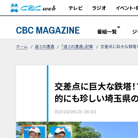
テレビ
ラジオ
イベント・
CBC MAGAZINE
番組一覧
ジ
ホーム
道との遭遇
「道との遭遇」記事
交差点に巨大な鉄塔
交差点に巨大な鉄塔！
的にも珍しい埼玉県
2024/06/25 06:03