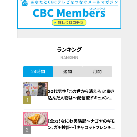
ランキング
RANKING
24時間
週間
月間
20代男性「この世から消えろ」と書き
込んだ人物は～配信型ドキュメンタ
1
リー「ピエロと呼ばれた息子」第１４
０話
【全力！なにわ実験部～ナゴヤのギモ
ン、ガチ検証～】キャロットフレンチ
2
ロースト