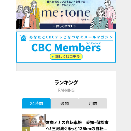
ランキング
RANKING
24時間
週間
月間
友廣アナの自転車旅｜愛知・蒲郡市
へ！三河湾ぐるっと125kmの自転車
1