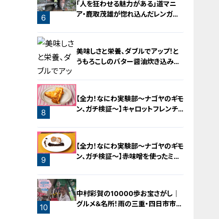
「人を狂わせる魅力がある」道マニ
ア・鹿取茂雄が惚れ込んだレンガの
6
橋梁とは？未公開の道3選
美味しさと栄養、ダブルでアップ！と
うもろこしのバター醤油炊き込みご
飯
【全力！なにわ実験部～ナゴヤのギモ
ン、ガチ検証～】キャロットフレンチ
8
ロースト
7
【全力！なにわ実験部～ナゴヤのギモ
ン、ガチ検証～】赤味噌を使ったミル
9
フィーユ味噌トンカツ
中村彩賀の10000歩お宝さがし｜
グルメ＆名所！雨の三重・四日市市で
10
お宝探し【チャント！特集】