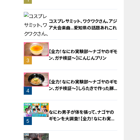
旅！【チャント！特集】
コスプレサミット、ワクワクさん、アジ
ア大会楽曲…愛知県の話題あれこれ
【全力！なにわ実験部～ナゴヤのギモ
ン、ガチ検証～】にんじんプリン
3
2
【全力！なにわ実験部～ナゴヤのギモ
ン、ガチ検証～】しらたきで作った豚
4
バラミンチの油そば
なにわ男子が体を張って、ナゴヤの
ギモンを大調査！【全力！なにわ実験
5
部～ナゴヤのギモン、ガチ検証～】