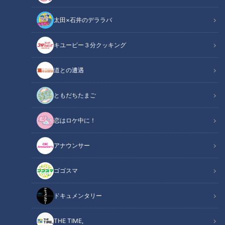
太田×石井のデララバ
CBCテレビ『恋はロケ中に！』
キユーピー３分クッキング
恋はロケ中に！
道との遭遇
「恋はロケ中に！」記事
ともだちたまご
出会いを求める男女6人が、2人1組になってハードなロケへ、
恋はロケ中に！
そしてロケの最後に「恋」の決断！果たして、ハードなロケを
一緒に乗り越えた先に、恋は芽生えるのか――？愛知県出身・
アナウンサー
三上悠亜とトンツカタン森本晋太郎が見守る、ドキドキの恋愛
トライアルショー ４シーズン目が進行中！
ゴゴスマ
＜番組のルール＞
ドキュメンタリー
・男女６人が、それぞれと２ショットでの１泊２日ロケを全員
と行う
THE TIME,