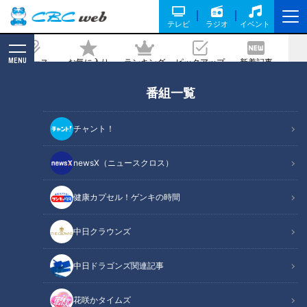
テレビ
ラジオ
イベント
MENU
ニュース
お気に入り
ランキング
ピックアップ
新着記事
CBC MAGAZINE
番組一覧
トンツカタン森本も思わず困惑…「どう
すればいいんだ？」友達止まり芸人×元
チャント！
アイドルの恋ロケ開幕！
newsX（ニュースクロス）
2026/02/21 06:03
2026年2月14日放送
健康カプセル！ゲンキの時間
中日クラウンズ
中日ドラゴンズ関連記事
花咲かタイムズ