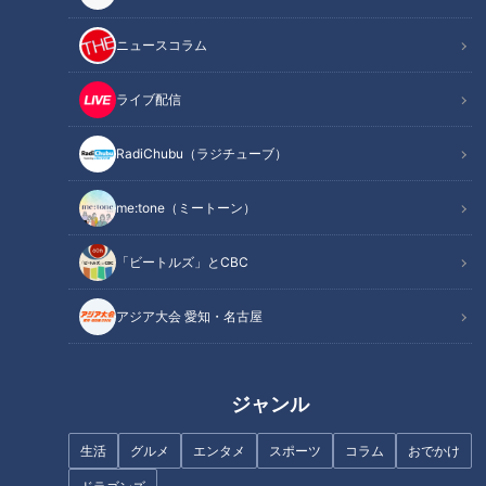
・ロケの企画内容はそれぞれ異なる
・毎回ロケの最後に、交際に向けて連絡先を交換したい気持ち
ニュースコラム
がお互いに生まれたら交換
・ただし、2人目の相手と交換したくなったら、前の人の連絡
ライブ配信
先は消すのがルール
RadiChubu（ラジチューブ）
今回は、“笑い”で勝負したいと意気込む芸人が、あの手この手
me:tone（ミートーン）
で元アイドルの気持ちをつかもうと奮闘します。その想いは、
果たして届くのでしょうか？
「ビートルズ」とCBC
INDEX
アジア大会 愛知・名古屋
“なしではない”はチャンス？友達止まり芸人、今度こそ恋愛
対象へ？！
ジャンル
「穏やかな人がいい」元アイドルの一言に一喜一憂
「最後まで届けます！」背負いかごに込めた芸人の覚悟
生活
グルメ
エンタメ
スポーツ
コラム
おでかけ
必殺技“駄菓子サプライズ”で2人の距離は縮まるのか？