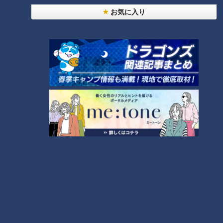
「なしではない。たくさん喋ってくれる人の方が話しやすくて
お気に入り
嬉しい」
スタジオの三上悠亜によると、女性にとって「なしではない」
という言葉は、恋愛対象になり得る可能性が大きいサインだそ
う。
（三上悠亜）
「ひろの出方次第では、前向きに動くんじゃないかな」
果たして、ひろはあんちゃんをリードし、連絡先交換までたど
り着けるのでしょうか。
「穏やかな人がいい」元アイドルの一言に一喜一
憂