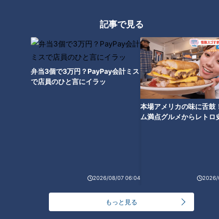
記事で見る
弁当3個で3万円？PayPay会計ミス
で店員のひと言にイラッ
CBCテレビ『恋はロケ中に！』
本場アメリカの味に舌鼓
第一印象を聞いてみると――。
ム満点グルメからレトロ
で！愛知・東海市の感動
選
（ひろ）
「かわいらしい女の子。恋愛対象として前向きに考えたいなと
思ってます」
2026/08/07 06:04
2026/
一方のあんちゃんは…。
もっと見る
（あんちゃん）