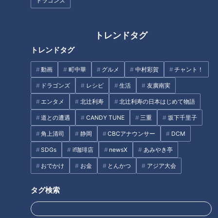
オススメ関連コンテンツ
ドラゴンズ
トレンドタグ
“なしではない”はチャンス？友達止まり芸人、今
トレンドタグ
度こそ恋愛対象へ？！
動画
町中華
グルメ
中村彩賀
チャント！
ドラゴンズ
レシピ
生活
友廣南実
エンタメ
北辻利寿
北辻利寿の日本はじめて物語
道との遭遇
CANDY TUNE
三重
坂下千里子
角上清司
静岡
CBCアナウンサー
DCM
SDGs
if珈琲店
newsX
あみやき亭
おでかけ
お金
とんかつ
アジア大会
タグ検索
CBCテレビ『恋はロケ中に！』