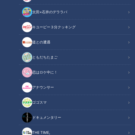
太田×石井のデララバ
キユーピー３分クッキング
健康カプセル！ゲンキの時間
道との遭遇
「健康カプセル！ゲンキの時間」アーカイブ
ともだちたまご
サマリー
Summary
恋はロケ中に！
ゲンキスチューデント:赤楚衛二
ゲンキリサーチャー:U字工事
アナウンサー
ドクター:吉原正宣
ゴゴスマ
すねの骨の下にある「距骨」という小さな骨が、医療や整体の
ドキュメンタリー
世界で今注目を集めています。距骨は全身のバランスを取るの
に大切な骨で、傾くと筋肉や関節の痛みだけでなく、全身のあ
THE TIME,
らゆる不調を招く恐れも…。そこで今回は、知られざる「距