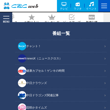
テレビ
ラジオ
イベント
MENU
ニュース
お気に入り
ランキング
ピックアップ
新着記事
CBC MAGAZINE
番組一覧
身体の不調を大改善！距骨ケア＆かかと
落とし
チャント！
2019/11/24 07:30
2019年11月24日放送第381回
newsX（ニュースクロス）
健康カプセル！ゲンキの時間
中日クラウンズ
中日ドラゴンズ関連記事
花咲かタイムズ