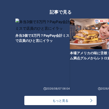
フロントタイプは、つま先重心。前に傾いた身体のバランスを
取ろうと、無意識に骨盤が後傾し、身体の後ろ側の筋肉が緊張
記事で見る
します。そのため、下記の場所に症状が出やすくなります。
＜フロントタイプに出やすい症状＞
肩コリ、腰痛、太もも裏の痛み、ふくらはぎの痛み、アキレス
弁当3個で3万円？PayPay会計ミス
で店員のひと言にイラッ
腱の痛み、足裏の痛み
本場アメリカの味に舌鼓
・バックタイプ(距骨がかかと側に傾いている)
ム満点グルメからレトロ
バックタイプは、かかと重心。バランスを取るために、骨盤は
で！愛知・東海市の感動
前傾し、身体の前側の筋肉を緊張させます。そのため、下記の
選
場所に症状が出やすくなります。
＜バックタイプに出やすい症状＞
2026/08/07 06:04
2026/
肩コリ、五十肩、股関節の痛み、ひざの痛み、すねの痛み・コ
り
もっと見る