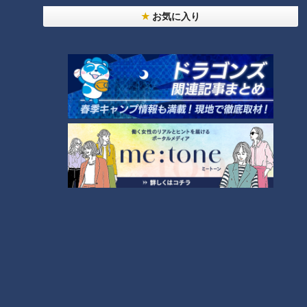
お気に入り
あなたはどっち？距骨の傾きタイプチェック
下記の3つのチェック方法を試してください。2つ以上当ては
まった方が、あなたの距骨の傾きのタイプです。
・チェック法1
▼つま先を正面に向け肩幅に開いて立ち、しゃがむ
→かかとが浮く人は「フロントタイプ」。かかとが浮かない人
は「バックタイプ」。
・チェック法2
▼正座をする
→つま先が重ならない人は「フロントタイプ」。つま先が重な
る人は「バックタイプ」。
・チェック法3