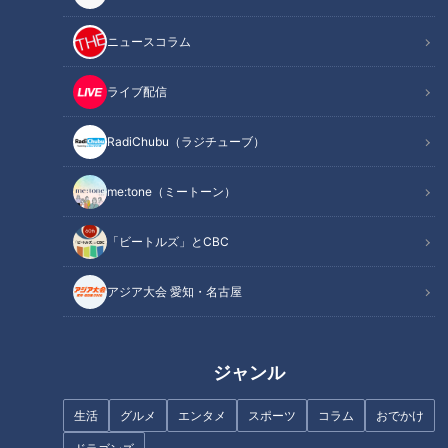
骨」の健康に迫ります。
ニュースコラム
ライブ配信
INDEX
RadiChubu（ラジチューブ）
全身の健康を左右する「距骨」とは？
距骨の傾き方のタイプで異なる症状
me:tone（ミートーン）
あなたはどっち？距骨の傾きタイプチェック
距骨の傾きをリセット！たった5分の簡単エクササイズ
「ビートルズ」とCBC
医学界注目の万能エクササイズ「かかと落とし」
オススメ関連コンテンツ
アジア大会 愛知・名古屋
全身の健康を左右する「距骨」とは？
ジャンル
・距骨について
生活
グルメ
エンタメ
スポーツ
コラム
おでかけ
距骨は、地面に着く足(foot)と足首より上の脚(leg)との間にあ