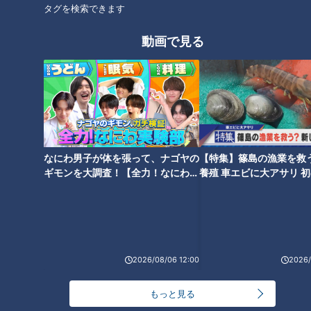
タグを検索できます
す。すると、土台の傾きをカバーしようと骨盤や背骨が本来の
場所とは違う場所でバランスを取ろうとし、結果痛みやコリな
動画で見る
どの症状が現れます。
・距骨の傾きが与える健康への悪影響
距骨の傾きは、背骨を緊張させるため、そこに沿って走る自律
神経にも影響を与えます。そのため、睡眠障害・めまい・う
つ・むくみ・便秘など、全身の健康に悪影響を及ぼす可能性が
なにわ男子が体を張って、ナゴヤの
【特集】篠島の漁業を救
あります。
ギモンを大調査！【全力！なにわ実
養殖 車エビに大アサリ 
験部～ナゴヤのギモン、ガチ検証
【newsX】
～】
距骨の傾き方のタイプで異なる症状
距骨の傾きには、大きく分けて「フロントタイプ」と「バック
2026/08/06 12:00
2026/
タイプ」の2つのタイプがあります。
もっと見る
・フロントタイプ(距骨がつま先側に傾いている)