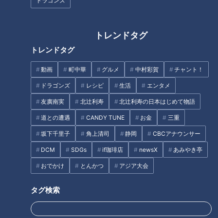
ドラゴンズ
る小さな骨。この骨が動作の際に支点となり、全体重を支えて
います。私たちが普段、滑らかに歩いたりできるのは、着地を
トレンドタグ
するときや蹴り出すときに距骨が滑らかに動いているからで
す。
トレンドタグ
動画
町中華
グルメ
中村彩賀
チャント！
ドラゴンズ
レシピ
生活
エンタメ
友廣南実
北辻利寿
北辻利寿の日本はじめて物語
道との遭遇
CANDY TUNE
お金
三重
坂下千里子
角上清司
静岡
CBCアナウンサー
DCM
SDGs
if珈琲店
newsX
あみやき亭
おでかけ
とんかつ
アジア大会
タグ検索
・傾きやすい骨
距骨は、普段の生活によって誰もが少なからず傾いてしまいま