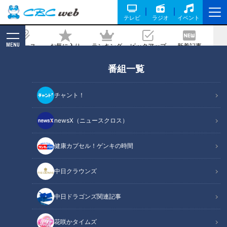
テレビ
ラジオ
イベント
MENU
ニュース
お気に入り
ランキング
ピックアップ
新着記事
CBC MAGAZINE
番組一覧
ドラゴンズ元監督・山田久志さんが交流
戦初優勝を目指す井上竜を説く！悩める
チャント！
若きエース高橋宏斗には金言「素っ裸に
なって一回やり直しだ。打たれていいや
newsX（ニュースクロス）
ぐらいの楽な気持ちでいこう」
健康カプセル！ゲンキの時間
2026/06/02 17:50
中日クラウンズ
中日ドラゴンズ関連記事
花咲かタイムズ