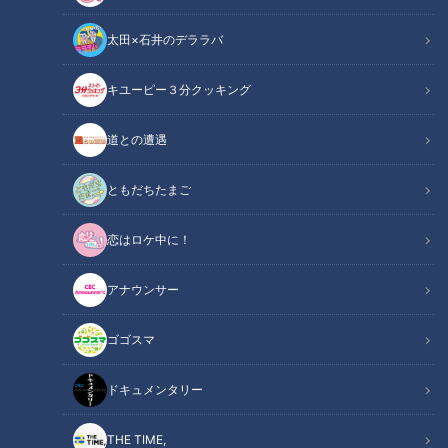
太田×石井のデララバ
キユーピー３分クッキング
道との遭遇
「サンデードラゴンズ」より山田久志氏(C)CBCテレビ
ともだちたまご
中日ドラゴンズ
サンドラコラム
恋はロケ中に！
【サンドラを観られなかった全国のドラ友と共有したい番組の
アナウンサー
コト】
ゴゴスマ
【動画】ドラフト2位・ルーキー櫻井頼之介！
関連リンク
家族も見守るなか掴んだ…「プロ初勝利の瞬
ドキュメンタリー
間」がこちら【2分48秒～】
THE TIME,