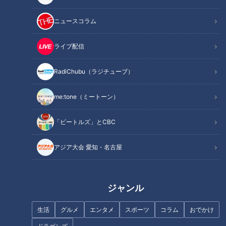
ＣＢＣテレビ「サンデードラゴンズ」（毎週日曜日１２時５４
分から東海エリアで生放送）をみたコラム
ニュースコラム
このコラム（？）は「サンドラ」を観られなかった全国のドラ
ライブ配信
友に話したい！との思いから番組の内容を綴る、竜党のみなさ
RadiChubu（ラジチューブ）
んに向けた、竜党による、竜党のためのコラム（？）である。
me:tone（ミートーン）
１２球団唯一の交流戦開幕４連勝で波に乗る井上竜。５月３１
日の放送回は、２カード連続勝ち越しを懸けたオリックス・バ
「ビートルズ」とCBC
ファローズ戦の中継を通してドラゴンズ元監督で球界のレジェ
ンド山田久志さんが金言を送った。今回のコラムは交流戦初優
アジア大会 愛知・名古屋
勝を狙う井上竜にとって重要なヒントとなる“山田語録”を共有
する。
ジャンル
INDEX
生活
グルメ
エンタメ
スポーツ
コラム
おでかけ
山田さんも絶賛！絶好調・村松は「簡単にアウトにならな