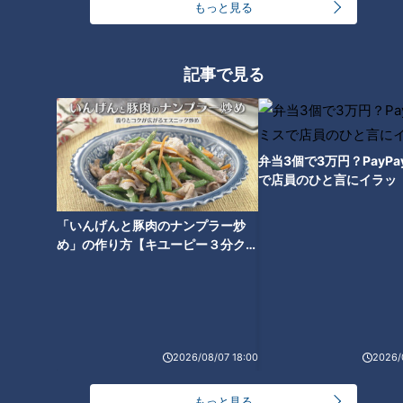
もっと見る
しぶとく打つっていうのが１番打者としてうってつけだね！
―バファローズとの第３戦のキーマンは？
記事で見る
山田さん：わたしは下位打線に期待しているんだけどね。石伊
（雄太）、石川（昂弥）、鵜飼（航丞）の一発の可能性を持っ
てるバッターがいいところでボカンと一発撃ってくれればピッ
弁当3個で3万円？PayP
チャーを楽にする
で店員のひと言にイラッ
「いんげんと豚肉のナンプラー炒
井上竜交流戦好調の理由は「イーグルスとの初戦
め」の作り方【キユーピー３分クッ
を勝ったことで打線に火がついた」
キング】
―井上ドラゴンズは交流戦に入って調子が上向き
山田さん：いや、交流戦に入る前から少しずつだけどチーム状
態は良くなっているなという感じで見てたんですよ。交流戦に
2026/08/07 18:00
2026/
入ってやっぱり最初の東北楽天ゴールデンイーグルス戦の勝ち
方が良かったよね
もっと見る