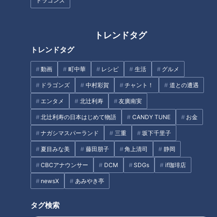
ドラゴンズ
いところが良い！」
井上竜交流戦好調の理由は「イーグルスとの初戦を勝った
ことで打線に火がついた」
トレンドタグ
パ・リーグのピッチャー対策は「ボール見極めよりも積極
トレンドタグ
的に攻めなさい」
２番・福永は「もったいない！クリーンアップに据えたい
動画
町中華
レシピ
生活
グルメ
ね」
ドラゴンズ
中村彩賀
チャント！
道との遭遇
交流戦で大事なポイントは「情報戦だね」
悩める高橋宏斗にレジェンドから金言「ボタンがかけられ
エンタメ
北辻利寿
友廣南実
ない服は脱ぎ捨てなさい」
北辻利寿の日本はじめて物語
CANDY TUNE
お金
イチ視聴者（筆者）の番組感想まとめ。山田さんから高橋
ナガシマスパーランド
三重
坂下千里子
宏斗投手への激励にイチファンは涙しそう。どうか届きま
夏目みな美
藤田朋子
角上清司
静岡
すように
オススメ関連コンテンツ
CBCアナウンサー
DCM
SDGs
if珈琲店
newsX
あみやき亭
タグ検索
山田さんも絶賛！絶好調・村松は「簡単にアウト