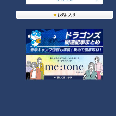
―イーグルスとの初戦は「１対０」の完封勝利
お気に入り
山田さん：この試合がひとつのキーポイントとなって、そこか
ら打線が頑張っていった。それと打順が組みやすくなってき
た。それが良い攻撃を生んで相乗効果となって、守るときは守
る。打つときは打つ人がしっかり打っているというのが大きい
ね
パ・リーグのピッチャー対策は「ボール見極めよ
りも積極的に攻めなさい」
―先頭打者・村松選手が初球をはじき返してセンター前ヒット
山田さん：これで良いんだよ！交流戦ではこういう野球をやっ
ていかないとダメなんだよ
―その真意は