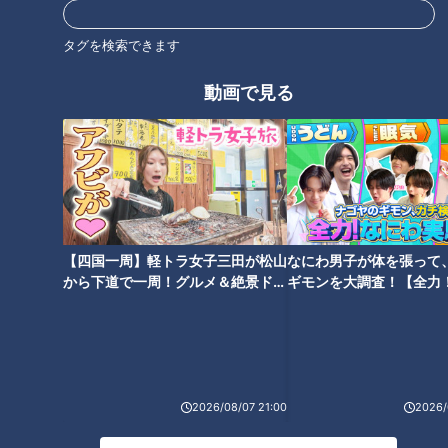
にならないところが良い！」
タグを検索できます
動画で見る
【四国一周】軽トラ女子三田が松山
なにわ男子が体を張って
から下道で一周！グルメ＆絶景ドラ
ギモンを大調査！【全力
「サンデードラゴンズ」より村松開人選手(C)CBCテレビ
イブ⑳
験部～ナゴヤのギモン、
～】
―村松開人選手の調子が良い
山田さん：村松はリードオフマンとして良いね。「１番・村
松」が打線としてハマっている。（アピールポイントは）簡単
2026/08/07 21:00
2026/
にアウトならないところ。粘りもあるし、そして何よりも追い
込まれるとノーステップでピッチャーに球数を多く投げさせて