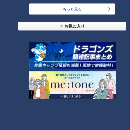
足で踏むのと同じような食感を出せる機械を導入しています。
もっと見る
晦日の食べ放題は、作るそばの量が1店舗で60～70㎏。ざるそ
ばにすると550段分です！機械に入れては、手作業でこねてい
お気に入り
く麺作り。普段なら4～5時間で終わるところが、食べ放題の
日は10時間以上に！
食べ放題開始1時間前の午前10時。つゆの準備に約30分。2種
類のつゆは、100セット以上をスタンバイしています。
午前11時、そば食べ放題が開始！早速、そば食べ放題を求める
お客さんが続々。あるお客さんは、わずか25分で9段を完食！
サガミ全店では1人あたり7段完食するのが平均記録とのこと。
厨房では、大量の注文が入るたびに、そばをゆでています。麺
担当・此島（このしま）さんによると、長時間置くと伸びてし
まうので、忙しくても作りおきせず、注文が入るたびに、ゆが