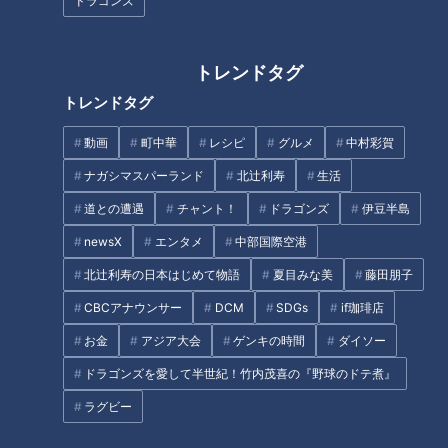
ドラゴンズ
CBCテレビ『デララバ』
トレンドタグ
愛知県からは、和食チェーン店「サガミ」のそば食べ放題を紹
トレンドタグ
介。1975年創業のサガミは、名古屋市の一社に1号店ができて
動画
町中華
レシピ
グルメ
中村彩賀
から51年。東海地方を中心に全国に165店舗を展開する人気和
食チェーンです。
ナガシマスパーランド
北辻利寿
生活
道との遭遇
チャント！
ドラゴンズ
伊豆半島
冬の定番「みそ煮込み」は、1日1店舗あたり約100食が注文さ
newsX
エンタメ
中部国際空港
れる人気メニュー！他にも、味噌かつ丼や天丼、ちょっとぜい
北辻利寿の日本はじめて物語
夏目みな美
藤田朋子
たくな御膳などメニューは150種類以上。
CBCアナウンサー
DCM
SDGs
if珈琲店
サガミが、月末の最終日に1日限定で開催するざるそば食べ放
お金
アジア大会
ゲンキの時間
ダイソー
題が「晦日（みそか）そば」。サガミ松葉公園店店長・石川さ
ドラゴンズを愛して半世紀！竹内茂喜の『野球のドテ煮』
んによると、元々は数店舗で食べ放題を開催したところ好評
ラグビー
で、全店でやるようになったのだとか。今では、全国で5000
人以上のお客さんが訪れる月に一度のビッグイベントです。