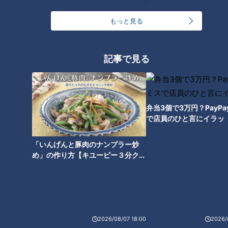
もっと見る
CBCテレビ『デララバ』
記事で見る
番組は、サガミ松葉公園店で晦日そばの1日に密着しました。
そば食べ放題が始まる5時間前の午前6時。店内では、すでに
弁当3個で3万円？PayP
石臼が動いています。石川さんによると、そばは香りが大事な
で店員のひと言にイラッ
ので、香りが逃げないように当日そばの実をひいているそう。
ひきたてのそば粉を使うため、サガミは全国165店舗の店頭に
「いんげんと豚肉のナンプラー炒
石臼を設置しています。
め」の作り方【キユーピー３分クッ
キング】
麺を打つのは店舗の一角にある製麺所。工場で製粉したそば粉
に、店頭で作ったひきたてのそば粉を合わせて生地にしていき
ます。こうすることで大量に香り高いそばを用意できるのだと
か。全国どのお店でもおいしいそばを提供できるよう、職人が
2026/08/07 18:00
2026/