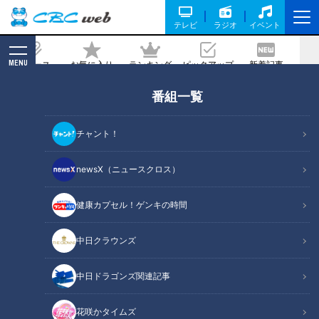
テレビ
ラジオ
イベント
MENU
ニュース
お気に入り
ランキング
ピックアップ
新着記事
CBC MAGAZINE
番組一覧
全国で5000人以上のお客さんが熱
狂！？月1回限定のビッグイベント！サ
チャント！
ガミのざるそば食べ放題って？
newsX（ニュースクロス）
2026/04/08 06:03
2026年3月25日放送
健康カプセル！ゲンキの時間
中日クラウンズ
中日ドラゴンズ関連記事
花咲かタイムズ