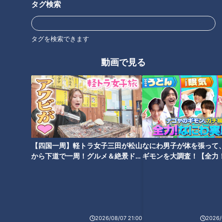
タグ検索
人気の理由は安さ。サガミの通常メニュー、ざるそば3段に天
ぷらの盛り合わせがついたセットは、普段は1930円。食べ放
タグを検索できます
題では、このセットにとろろ、なめこおろし、オクラの3種類
の薬味が追加。さらに、通常のざるそばにはない、ごまだれま
動画で見る
で付いて2種類のつゆがおかわり自由に。90分食べ放題で
2200円です。
晦日そばの1日に密着
【四国一周】軽トラ女子三田が松山
なにわ男子が体を張って
から下道で一周！グルメ＆絶景ドラ
ギモンを大調査！【全力
イブ⑳
験部～ナゴヤのギモン、
～】
2026/08/07 21:00
2026/