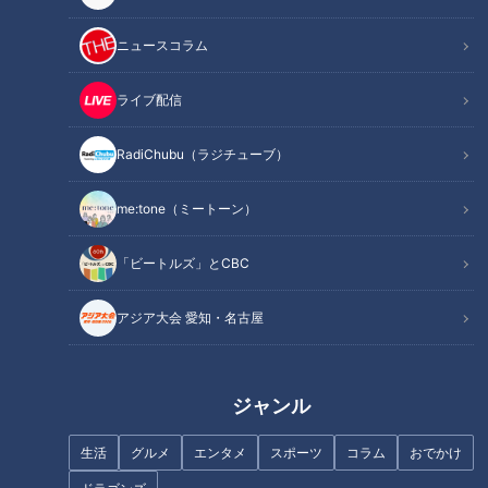
INDEX
月1回限定！激安食べ放題「晦日そば」
ニュースコラム
晦日そばの1日に密着
焼き魚に新鮮な刺身！魚にこだわった食べ放題
ライブ配信
オススメ関連コンテンツ
RadiChubu（ラジチューブ）
me:tone（ミートーン）
月1回限定！激安食べ放題「晦日そば」
「ビートルズ」とCBC
アジア大会 愛知・名古屋
ジャンル
生活
グルメ
エンタメ
スポーツ
コラム
おでかけ