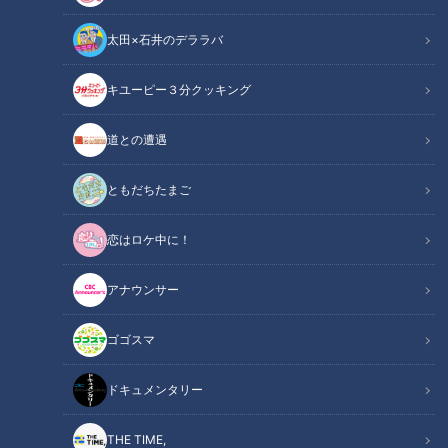
太田×石井のデララバ
CBCテレビ『デララバ』
キユーピー３分クッキング
太田×石井のデララバ
道との遭遇
デララバ
ともだちたまご
爆笑問題・太田光と石井亮次アナウンサーが、東海地方の定番
恋はロケ中に！
を深掘りするバラエティ『太田×石井のデララバ』！今回は、
愛知・岐阜・三重の激安食べ放題スペシャル。安さの秘密に密
アナウンサー
着します！
ゴゴスマ
【食べ放題】サガミの「晦日そば」の1日に密
関連リンク
着！この日の最高記録は【40分26秒～】
ドキュメンタリー
THE TIME,