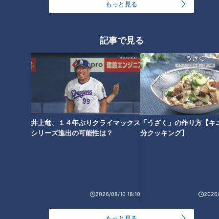
もっと見る
記事で見る
ところで、メイちゃんは何のために歩くのか、飼育員の南さ
んに聞いてみると…？
井上竜、１４年ぶりクライマックス
「うざく」の作り方【キ
シリーズ進出の可能性は？
分クッキング】
2026/08/10 18:10
2026/
もっと見る