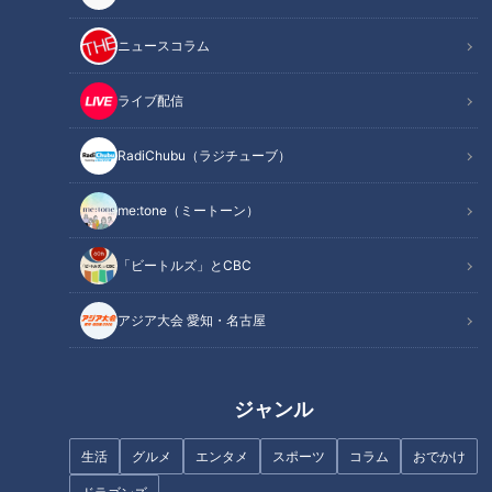
オススメ関連コンテンツ
ニュースコラム
ライブ配信
■エサを求めて2足歩行するラッコ
RadiChubu（ラジチューブ）
me:tone（ミートーン）
「ビートルズ」とCBC
アジア大会 愛知・名古屋
ジャンル
生活
グルメ
エンタメ
スポーツ
コラム
おでかけ
その動画とは、ラッコなのにピョコピョコと立って歩く姿！