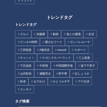
ドラゴンズ
飼育員の掛け声に合わせて、ウォーキングした後…ブンブン
と激しく首を振って、餌をおねだり。この姿にSNS上では「ラ
トレンドタグ
ッコって歩くの!?」「衝撃っ笑」などと驚きの声が広がりまし
トレンドタグ
た。
グルメ
加藤愛
動画
道との遭遇
生活
そこで鳥羽水族館にいるメイちゃんを訪ねてみましたが、ラ
ゲンキの時間
愛されフード
ガンバレルーヤ
ッコのイメージ通り、水にプカプカ浮いていました。しばらく
三田悠貴
if珈琲店
newsX
スポーツ
見ていても、歩く気配はありません。
チャント！
ナガシマスパーランド
三上悠亜
しかし、食事の時間になると…。
下呂温泉
中田翔
中部国際空港
坂下千里子
山内彩加
瀬藤亮太
町中華
紅しょうが
鉄道
おでかけ
かとうかず子
アナ出演
エンタメ
タグ検索