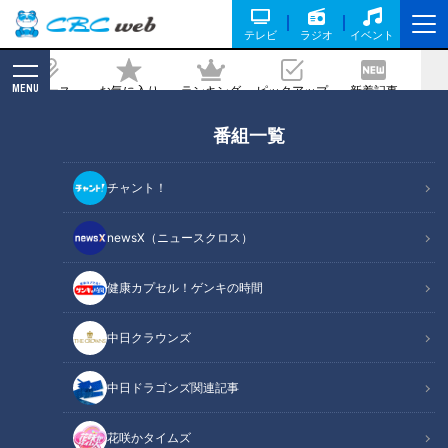
テレビ
ラジオ
イベント
MENU
ニュース
お気に入り
ランキング
ピックアップ
新着記事
CBC MAGAZINE
番組一覧
あざとかわいい…鳥羽水族館のラッコ“お
顔ムニムニ”に悶絶者が多数 動きに秘め
チャント！
られた飼育員の目的
newsX（ニュースクロス）
2020/10/20 19:00
健康カプセル！ゲンキの時間
中日クラウンズ
中日ドラゴンズ関連記事
花咲かタイムズ