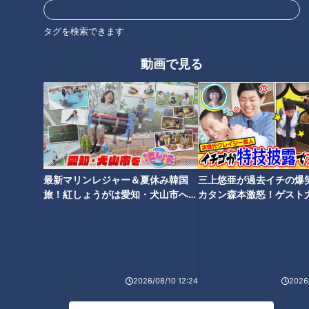
タグを検索できます
動画で見る
（リポート）
「さぁ、メイちゃんが水から上がってきました。立った！ドア
を閉めて、歩いた歩いた！歩きました！」
飼育員に向かってスキップするように上手に歩いています。
最新マリンレジャー＆夏休み韓国
三上悠亜が過去イチの爆
旅！紅しょうがは愛知・犬山市へ
カタン森本激怒！ゲスト
【花咲かタイムズ】
【ともだちたまご】
■かわいい…だけじゃない動きの本当の目的
2026/08/10 12:24
2026/