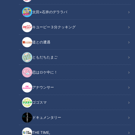
太田×石井のデララバ
キユーピー３分クッキング
チャント！
「チャント！」特集
道との遭遇
クルクル回ることで有名な三重県鳥羽市にある鳥羽水族館の
ともだちたまご
アイドル、アラスカラッコのメイちゃん16歳。
恋はロケ中に！
さらにTwitterに投稿された新たな動画が「衝撃的」と話題
アナウンサー
となっています。
ゴゴスマ
INDEX
ドキュメンタリー
■エサを求めて2足歩行するラッコ
■かわいい…だけじゃない動きの本当の目的
THE TIME,
■あざとかわいい…『お顔ムニムニ』にやられる人多数