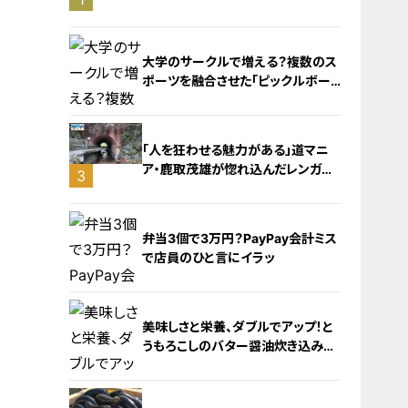
旅！【チャント！特集】
大学のサークルで増える？複数のス
ポーツを融合させた「ピックルボー
ル」
「人を狂わせる魅力がある」道マニ
ア・鹿取茂雄が惚れ込んだレンガの
3
橋梁とは？未公開の道3選
2
弁当3個で3万円？PayPay会計ミス
で店員のひと言にイラッ
美味しさと栄養、ダブルでアップ！と
うもろこしのバター醤油炊き込みご
飯
4