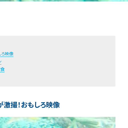
しろ映像
ン
捕食
が激撮！おもしろ映像