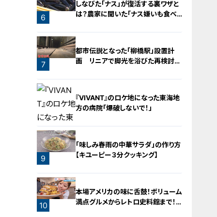
しなびた「ナス」が復活する裏ワザと
は？農家に聞いた「ナス嫌いも食べ
6
られる」アイデアレシピを大公開
5
都市伝説となった「柳橋駅」設置計
画 リニアで脚光を浴びた再検討の
7
機運
『VIVANT』のロケ地になった東海地
方の病院「爆破しないで！」
「味しみ春雨の中華サラダ」の作り方
【キユーピー３分クッキング】
9
8
本場アメリカの味に舌鼓！ボリューム
満点グルメからレトロ史料館まで！
10
愛知・東海市の感動スポット3選