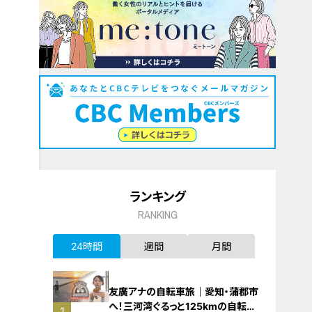
ランキング
RANKING
24時間
週間
月間
友廣アナの自転車旅｜愛知・蒲郡市
へ！三河湾ぐるっと125kmの自転車
1