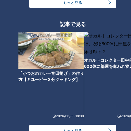
もっと見る
「伊勢忍者キングダム」で忍者体験!? 空を舞うあ
記事で見る
さこにハプニング！
オカルトコレクター田中
600体に部屋を奪われ寝
下？
「かつおのカレー竜田揚げ」の作り
方【キユーピー３分クッキング】
2026/08/06 18:00
2026/
さらに二人が訪れたのは、三重県伊勢市の「ともいきの国 伊
勢忍者キングダム」。
もっと見る