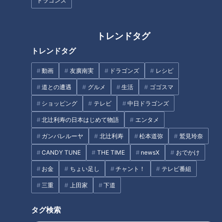
ドラゴンズ
そこで二人が挑戦したのは、「奇跡の森」での鷹匠体験！
トレンドタグ
スタッフのサポートのもと「ピァーちゃん！」とハリスホーク
トレンドタグ
の名前を呼ぶあさこ。大きく羽ばたいて腕にすっと止まり、大
成功！
動画
友廣南実
ドラゴンズ
レシピ
道との遭遇
グルメ
生活
ゴゴスマ
住所：〒517-8517 三重県鳥羽市鳥羽3-3-6
TEL：0599-25-2555
ショッピング
テレビ
中日ドラゴンズ
北辻利寿の日本はじめて物語
エンタメ
ガンバレルーヤ
北辻利寿
松本道弥
鷲見玲奈
サービス満点のボリュームと値段に大仰天!?「海
鮮タワー丼」に舌鼓
CANDY TUNE
THE TIME
newsX
おでかけ
お金
ちょい足し
チャント！
テレビ番組
三重
上田家
下道
タグ検索