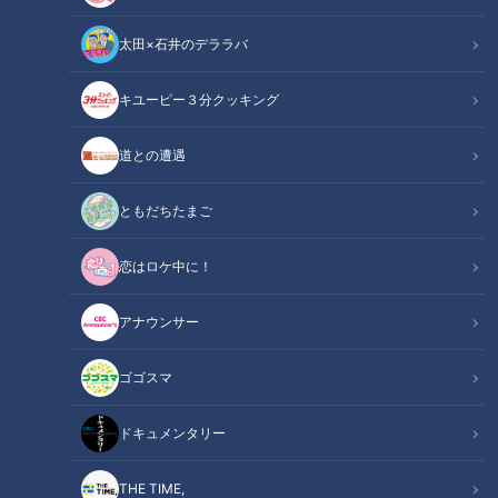
太田×石井のデララバ
チャント！
姉さん！いいとこ見つけました
キユーピー３分クッキング
今回は最近注目のエリア、三重県・伊勢志摩へ！
道との遭遇
ゴールデンウィークのお出かけにもおすすめのスポットを巡る
のは、いとうあさこと後輩芸人ゆーびーむ☆
ともだちたまご
恋はロケ中に！
INDEX
動物たちとの距離0メートル！あさこもびっくり？
アナウンサー
サービス満点のボリュームと値段に大仰天!?「海鮮タワー
丼」に舌鼓
ゴゴスマ
「伊勢忍者キングダム」で忍者体験!? 空を舞うあさこにハ
プニング！
ドキュメンタリー
オススメ関連コンテンツ
THE TIME,