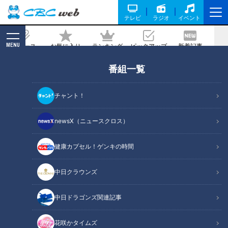
テレビ
ラジオ
イベント
MENU
ニュース
お気に入り
ランキング
ピックアップ
新着記事
CBC MAGAZINE
番組一覧
GWお出かけスポットin伊勢志摩
2019/04/22 19:00
チャント！
newsX（ニュースクロス）
健康カプセル！ゲンキの時間
中日クラウンズ
中日ドラゴンズ関連記事
花咲かタイムズ