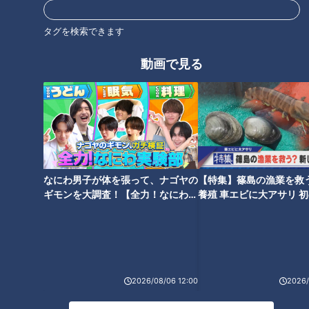
タグを検索できます
動画で見る
そして二人は鳥羽水族館から車で10分の「伊勢志摩中央市場
ザ・朝市」へ！
食事処では、20個の牡蠣を盛り付けたカキフライ丼やマグロ
丼など、ボリューム満点のメニューが楽しめる。
なにわ男子が体を張って、ナゴヤの
【特集】篠島の漁業を救
中でも新鮮な刺身7～8種類が食べられる「海鮮タワー丼」が
ギモンを大調査！【全力！なにわ実
養殖 車エビに大アサリ 
験部～ナゴヤのギモン、ガチ検証
【newsX】
おすすめ！
～】
テーブルに運ばれた3段のタワーにたっぷり盛り付けられたお
刺身にびっくり仰天！
2026/08/06 12:00
2026/
住所：〒517-0081 三重県伊勢市朝熊町1-11
TEL：0599-26-3111