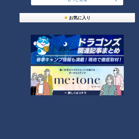
大人気「忍者森のアドベンチャー」でスリル満点の滑空体験が
できる「忍法むささびの術」往復に挑戦！
お気に入り
しかし、またしても、あさこが大嫌いな高い所…行きは「あー
怖い！」と叫びながらも無事クリア！
だが、折り返し地点でスタッフから「カメラのバッテリーが切
れそう」と告げられ、帰りをせかされる…