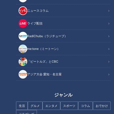
ニュースコラム
動物たちとの距離0メートル！あさこもびっく
り？
ライブ配信
RadiChubu（ラジチューブ）
me:tone（ミートーン）
「ビートルズ」とCBC
アジア大会 愛知・名古屋
ジャンル
三重県鳥羽市の「鳥羽水族館」では、GW限定で、普段あまり
生活
グルメ
エンタメ
スポーツ
コラム
おでかけ
接することのできない動物たちとふれあえる「距離0メートル
の未知体験」が行われる。