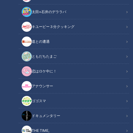
小高直子アナウンサー双方のピンチヒッターを担当した経験も
太田×石井のデララバ
ある本田さんですが、意外にも3人で話すのは初めてだとか。
キユーピー３分クッキング
関連リンク
この記事をradiko（ラジコ）で聴く
道との遭遇
INDEX
ともだちたまご
AIつボイ vs 生身のつボイ
AI活用法
恋はロケ中に！
ジェネレーションギャップ
オススメ関連コンテンツ
アナウンサー
ゴゴスマ
AIつボイ vs 生身のつボイ
ドキュメンタリー
リスナーからの投稿です。
THE TIME,