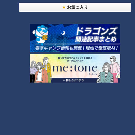
お気に入り
消費税はジェネレーションギャップが露わになる話題です。
つボイ「僕と小高さんは戦後生まれ・20世紀生まれ、同年代
なんですよ」
本田「それでいうと、戦後生まれ・20世紀生まれは、僕もな
んです。1992年生まれです。この番組が始まったのとほとん
ど同じくらいに生まれました」
つボイもこれには驚きます。
そして、こっそり、「わたしも20年間ギャラ上がってないん
ですよ」とこぼしました。
（みず）
この記事の画像を見る