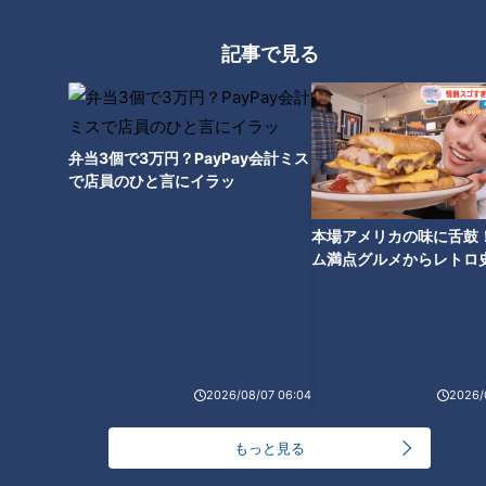
「消費税の話ですが、いつから始まるのか。ガソリンも上がっ
たら最後、元に戻るということにはならないので。財源など考
記事で見る
えて公約したのではないですか。物価高や消費税についてどう
お考えですか？」（Bさん）
弁当3個で3万円？PayPay会計ミス
小高「その前に、消費税と言われたときに一番イメージが濃い
で店員のひと言にイラッ
のは何％ですか？」
本場アメリカの味に舌鼓
本田「僕が消費税という言葉を覚えたときは5％でした。3％
ム満点グルメからレトロ
で！愛知・東海市の感動
のイメージはあまりないです」
選
小高「消費税なかったです」
2026/08/07 06:04
2026/
つボイ「消費税、びっくりしました。なんで買うのにいちいち
税金がかかってくるの？そう言えば、外国に旅行するときはあ
もっと見る
ったわ」