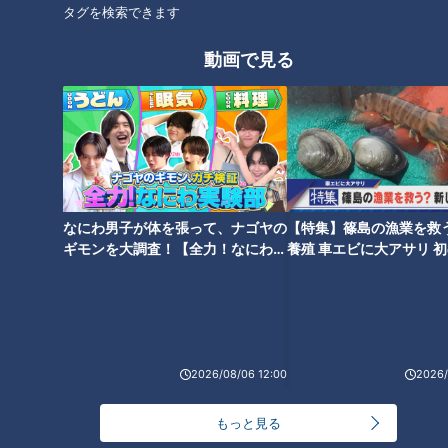
タグを検索できます
んな話題でしゃべるので、今から英語の会話をお願いします』
と言うと、しばらく英語で会話してくれます。
動画で見る
『じゃ、このへんで、ダメ出ししてください』と言うと、『こ
この文法はおかしかったよ』とか『こんな単語も使えるよ』と
添削してくれます。
そうすると、自分の好きなタイミングで英会話の練習ができま
なにわ男子が体を張って、ナゴヤの
【特集】篠島の漁業を救
す。タイムラグもなくてパンパンと会話ができ、クオリティは
ギモンを大調査！【全力！なにわ実
養殖 車エビに大アサリ 
僕のベーシックイングリッシュレベルだと十分です」
験部～ナゴヤのギモン、ガチ検証
【newsX】
～】
小高「相手はAIだから、どんなへんてこな間違いをしても恥ず
かしくないですね。AIの使い方はさまざまですね」
2026/08/06 12:00
2026/
ジェネレーションギャップ
もっと見る