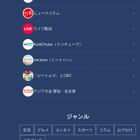
「先週、金曜にオリジナルとAIについて自分の考えを話されて
ニュースコラム
いましたね。『聞けば』のイベントで、つボイさんとAIつボイ
さんの対決があることについて勝敗の展開予想をして欲しいで
ライブ配信
す」（Aさん）
RadiChubu（ラジチューブ）
6日に開催する番組イベントでは、つボイノリオが「AIつボ
me:tone（ミートーン）
イ」と対決します。
「ビートルズ」とCBC
本田「AIはすごく発達してきてますが、肉体があるという優位
性だけは持っていたい、人間が生身でやる優位性はなくならな
アジア大会 愛知・名古屋
い」
そして素朴な疑問を口にします。
ジャンル
本田「AIつボイさんはつボイさんならではのシモネタを学習し
生活
グルメ
エンタメ
スポーツ
コラム
おでかけ
てるんですか？」