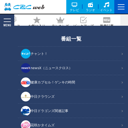
テレビ
ラジオ
イベント
MENU
ニュース
お気に入り
ランキング
ピックアップ
新着記事
CBC MAGAZINE
番組一覧
語学力が上がる！ボイメン本田剛文のAI
活用法
チャント！
2026/06/06 06:03
newsX（ニュースクロス）
健康カプセル！ゲンキの時間
RadiChubu（ラジチューブ）
つボイノリオの聞けば聞くほど
中日クラウンズ
6月4日、東海エリアを中心に活動するエンターテイメント集
中日ドラゴンズ関連記事
団・BOYS AND MENの本田剛文さんが、ＣＢＣラジオ『つボ
イノリオの聞けば聞くほど』に出演。番組ではつボイノリオ、
花咲かタイムズ