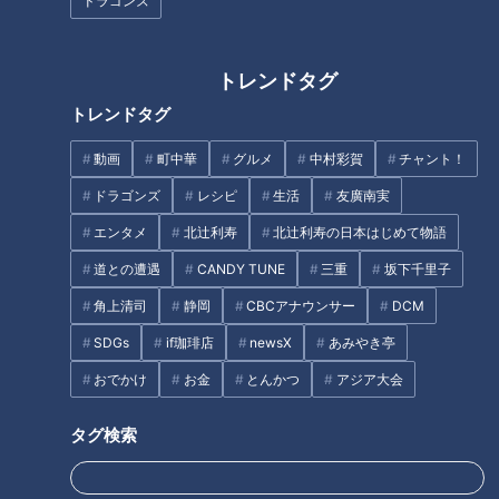
ドラゴンズ
小高「これは一番最初の設定をするとき、開発者さんに『そっ
トレンドタグ
くりにしてもらうのはありがたいがシモネタ嫌いな設定で』と
お願いしました（笑）」
トレンドタグ
動画
町中華
グルメ
中村彩賀
チャント！
本田「それはつボイさんなのかな？（笑）」
ドラゴンズ
レシピ
生活
友廣南実
誰しも思う疑問です。
エンタメ
北辻利寿
北辻利寿の日本はじめて物語
道との遭遇
CANDY TUNE
三重
坂下千里子
角上清司
静岡
CBCアナウンサー
DCM
AI活用法
SDGs
if珈琲店
newsX
あみやき亭
話題はAIについて。本田さんは普段の生活でAIをどんな風に使
おでかけ
お金
とんかつ
アジア大会
っているのでしょうか？
タグ検索
本田「英会話の勉強のときに、会話相手にしてみます。『英会
話の勉強をしたいのだけど、だいたい自分はこんなレベルでこ