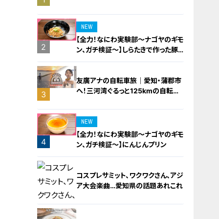
橋梁とは？未公開の道3選
NEW
【全力！なにわ実験部～ナゴヤのギモ
2
ン、ガチ検証～】しらたきで作った豚
バラミンチの油そば
友廣アナの自転車旅｜愛知・蒲郡市
へ！三河湾ぐるっと125kmの自転車
3
旅！【チャント！特集】
NEW
【全力！なにわ実験部～ナゴヤのギモ
4
ン、ガチ検証～】にんじんプリン
コスプレサミット、ワクワクさん、アジ
ア大会楽曲…愛知県の話題あれこれ