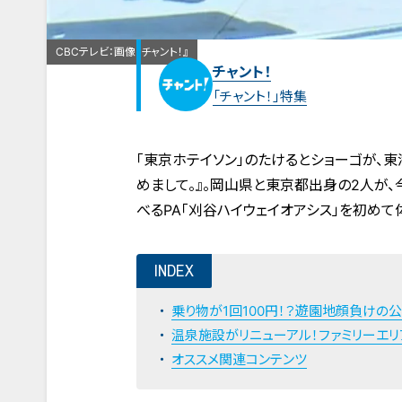
CBCテレビ：画像『チャント！』
チャント！
「チャント！」特集
「東京ホテイソン」のたけるとショーゴが、
めまして。』。岡山県と東京都出身の2人が
べるPA「刈谷ハイウェイオアシス」を初めて
INDEX
乗り物が1回100円！？遊園地顔負けの
温泉施設がリニューアル！ファミリーエ
オススメ関連コンテンツ