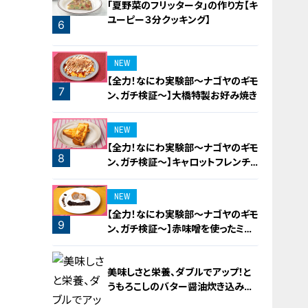
「夏野菜のフリッタータ」の作り方【キ
ユーピー３分クッキング】
6
5
NEW
【全力！なにわ実験部～ナゴヤのギモ
7
ン、ガチ検証～】大橋特製お好み焼き
NEW
【全力！なにわ実験部～ナゴヤのギモ
8
ン、ガチ検証～】キャロットフレンチ
ロースト
NEW
【全力！なにわ実験部～ナゴヤのギモ
9
ン、ガチ検証～】赤味噌を使ったミル
フィーユ味噌トンカツ
美味しさと栄養、ダブルでアップ！と
うもろこしのバター醤油炊き込みご
飯