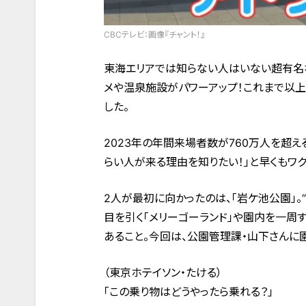
CBCテレビ：画像『チャント！』
東海エリアでは知らない人はいない超有名な
メや温泉施設がパワーアップ！これまで以
した。
2023年の年間来場者数が760万人を超
らい人が来る理由を知りたい！」と早くもワ
2人が最初に向かったのは、「岩ケ池公園」
目を引く「メリーゴーランド」や園内を一周
あること。今回は、公園管理課・山下さんに
（東京ホテイソン・たける）
「この乗り物はどうやったら乗れる？」