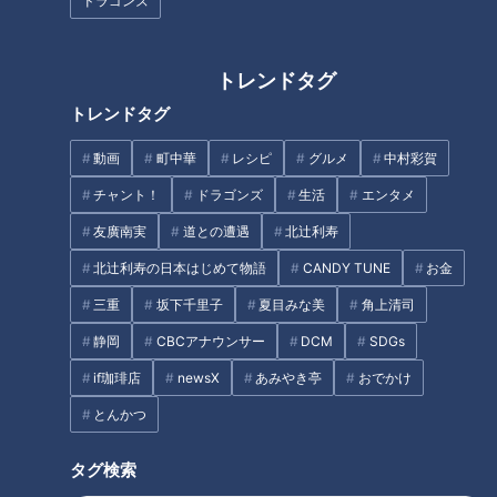
ドラゴンズ
トレンドタグ
トレンドタグ
CBCテレビ：画像『チャント！』
動画
町中華
レシピ
グルメ
中村彩賀
チャント！
ドラゴンズ
生活
エンタメ
東海エリアでニンジンを最も多く栽培しているのは、愛知県碧
友廣南実
道との遭遇
北辻利寿
南市。年間約8000トン以上出荷される東海エリアでナンバー
ワンのニンジンの産地です。最盛期の2月頃は１日約100トン
北辻利寿の日本はじめて物語
CANDY TUNE
お金
のニンジンが出荷されていきます。甘く、見た目も美しいニン
三重
坂下千里子
夏目みな美
角上清司
ジンを碧南市ではブランドニンジン「へきなん美人」として販
静岡
CBCアナウンサー
DCM
SDGs
売しています。おいしさの秘密を尋ねました。
if珈琲店
newsX
あみやき亭
おでかけ
（農家歴25年・杉浦さん）
とんかつ
「潮風が当たったストレスでニンジンが甘くなる。あとは砂。
タグ検索
（砂地は）土の中で育つ野菜が育ちやすい。根菜類はピカイ