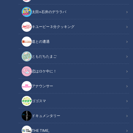
太田×石井のデララバ
CBCテレビ：画像『チャント！』
キユーピー３分クッキング
チャント！
道との遭遇
「チャント！」特集
ともだちたまご
今が旬の野菜といえば、ニンジン。「農家の大量消費めし」で
恋はロケ中に！
は、生産農家さんにニンジンをおいしく食べられるレシピの聞
き込み！産地ならではの豪快な大量消費レシピから超簡単レシ
アナウンサー
ピまで、たくさんのレシピが集まりました。
ゴゴスマ
【動画】パスタの代わりに“ニンジン”を投
関連リンク
入！？簡単＆ヘルシーな「ニンジンカルボナー
ドキュメンタリー
ラ」のレシピがこちら【6分46秒～】
THE TIME,