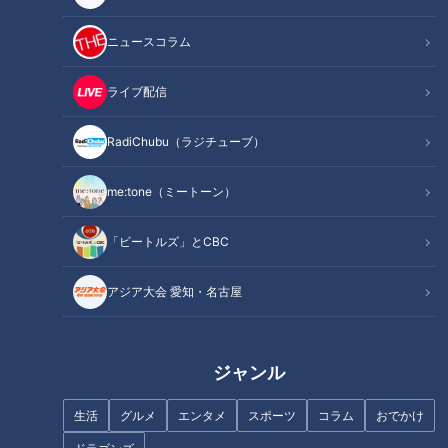
INDEX
ニュースコラム
「どんなニンジンも甘くなる」碧南市の秘密とは…？
産直で聞いたニンジンの「丸ごとステーキ」＆「恵方
ライブ配信
巻」！？
斬新すぎる「ニンジンカルボナーラ」＆地元の定番「みそ
RadiChubu（ラジチューブ）
焼き」
オススメ関連コンテンツ
me:tone（ミートーン）
「ビートルズ」とCBC
「どんなニンジンも甘くなる」碧南市の秘密と
アジア大会 愛知・名古屋
は…？
ジャンル
生活
グルメ
エンタメ
スポーツ
コラム
おでかけ