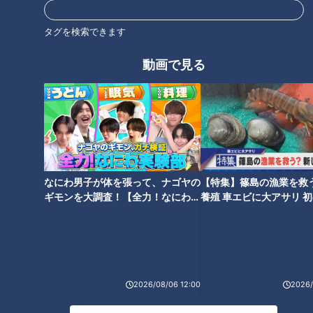
チ」
タグを検索できます
碧南市はニンジンに最適な水はけの良い土質でミネラルも豊
富。碧南で育てると、「どんなニンジンでも甘くなる」といわ
動画で見る
れるほど相性が抜群です。また、この時期のニンジンは気温が
下がっても凍ってしまわないよう自ら糖分を蓄えるため、より
甘くなる性質があるといいます。
産直で聞いたニンジンの「丸ごとステーキ」＆
なにわ男子が体を張って、ナゴヤの
【特集】篠島の漁業を救
「恵方巻」！？
ギモンを大調査！【全力！なにわ実
養殖 車エビに大アサリ 
験部～ナゴヤのギモン、ガチ検証
【newsX】
～】
2026/08/06 12:00
2026/