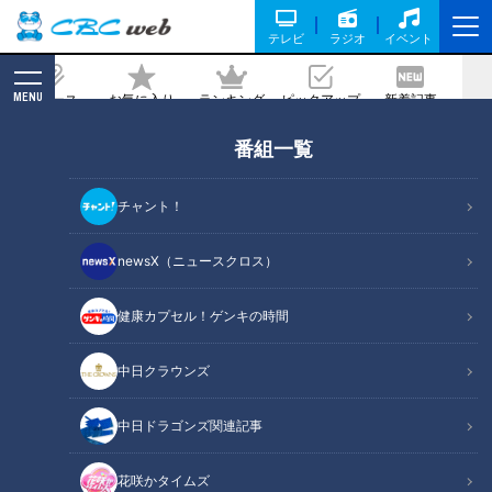
テレビ
ラジオ
イベント
MENU
ニュース
お気に入り
ランキング
ピックアップ
新着記事
CBC MAGAZINE
番組一覧
子どもの苦手克服＆ダイエットにも！？
農家直伝の「ニンジンカルボナーラ」と
チャント！
は
newsX（ニュースクロス）
2024/02/21 17:15
2024年2月13日放送
健康カプセル！ゲンキの時間
中日クラウンズ
中日ドラゴンズ関連記事
花咲かタイムズ