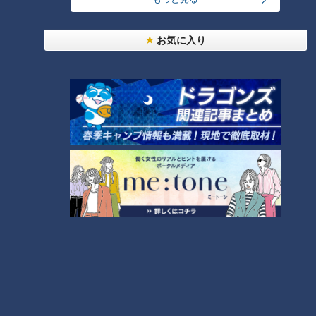
ライスしたニンジンを耐熱容器に入れて数分レンチンし、めん
つゆで味を付けるだけの「レンチンニンジン」も教えてもらい
お気に入り
ました。
さらにレシピを聞くため、碧南市内にある産直「あおいパー
ク」でも、レシピの聞き込みをします。
（お客さん）
「ジュースにする。『へきなん美人』は苦くないから、ニンジ
ンが嫌いな人でも食べられる」