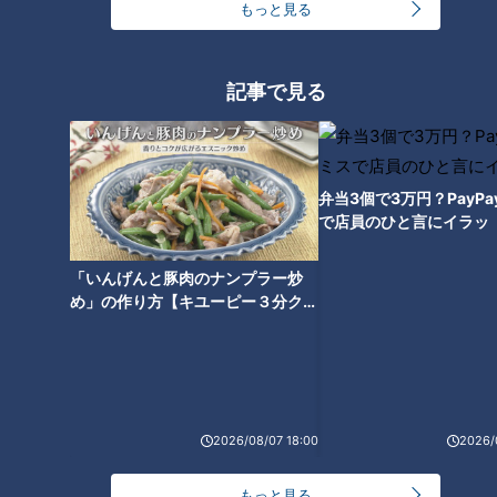
もっと見る
記事で見る
CBCテレビ：画像『チャント！』
続いて、農家の方のニンジンレシピを聞き込み開始。最初に出
弁当3個で3万円？PayP
てきたのは豪快レシピです。
で店員のひと言にイラッ
（農家歴25年・杉浦さん）
「いんげんと豚肉のナンプラー炒
「丸ごと1本のニンジンステーキ。1本丸々グリルで焼く」
め」の作り方【キユーピー３分クッ
キング】
アルミホイルに包んで、グリルで串が通る柔らかさになるまで
焼くだけ。甘くなっておいしいんだとか。生ニンジンを楽しみ
たい人には、スライスしたニンジンを酢につける「ニンジンの
酢のもの」がおすすめ。甘みと酸味で食べやすいそうです。
2026/08/07 18:00
2026/
さらに、調理に時間をかけたくないという人にピッタリな、ス
もっと見る