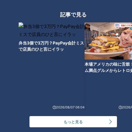
記事で見る
弁当3個で3万円？PayPay会計ミス
で店員のひと言にイラッ
ランキング
RANKING
本場アメリカの味に舌鼓
ム満点グルメからレトロ
24時間
週間
月間
で！愛知・東海市の感動
選
友廣アナの自転車旅｜愛知・蒲郡市へ！三河湾ぐる
っと125kmの自転車旅！【チャント！特集】
1
2026/08/07 06:04
2026/
【全力！なにわ実験部～ナゴヤのギモン、ガチ検証
もっと見る
～】にんじんプリン
2