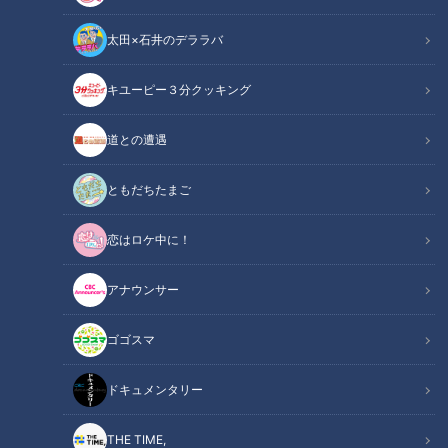
太田×石井のデララバ
キユーピー３分クッキング
CBCテレビ『花咲かタイムズ』うなずキング
道との遭遇
この記事の画像
（全8枚）
ともだちたまご
恋はロケ中に！
アナウンサー
ゴゴスマ
ドキュメンタリー
THE TIME,