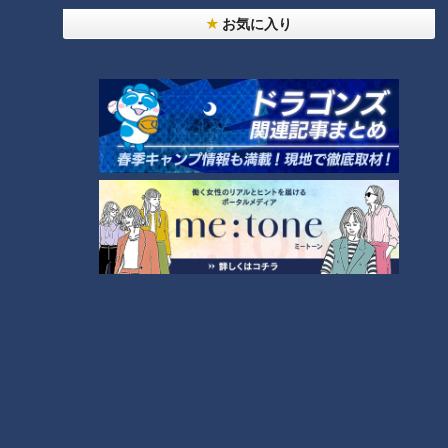
お気に入り
【全力！なにわ実験部～ナゴヤのギモン、ガチ検証
～】しらたきで作った豚バラミンチの油そば
3
【全力！なにわ実験部～ナゴヤのギモン、ガチ検証
～】キャロットフレンチロースト
4
【全力！なにわ実験部～ナゴヤのギモン、ガチ検証
～】赤味噌を使ったミルフィーユ味噌トンカツ
5
「人を狂わせる魅力がある」道マニア・鹿取茂雄が
惚れ込んだレンガの橋梁とは？未公開の道3選
6
コスプレサミット、ワクワクさん、アジア大会楽
曲…愛知県の話題あれこれ