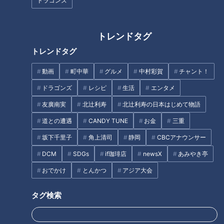
岐阜・三重 カレー２時間ＳＰ
ドラゴンズ
愛知県安城市の愛されフード
『おっぱいまんじゅう』を調
トレンドタグ
査！ 特製カスタードクリーム
のフワモチ食感和菓子！
トレンドタグ
動画
町中華
グルメ
中村彩賀
チャント！
ドラゴンズ
レシピ
生活
エンタメ
友廣南実
北辻利寿
北辻利寿の日本はじめて物語
道との遭遇
CANDY TUNE
お金
三重
笑顔さわやかアナが愛知・豊田
坂下千里子
角上清司
静岡
CBCアナウンサー
愛知・知多市岡田の愛されフー
市の『松平まんじゅう』を調
DCM
SDGs
if珈琲店
newsX
あみやき亭
ド『岡田かつ丼』を調査！卵を
査！ モチモチ感と甘さのバラ
使うのに、とじないカツ丼！
ンスがたまらない老舗の銘菓！
おでかけ
とんかつ
アジア大会
タグ
タグ検索
グルメ
おでかけ
うなずキング
三重
愛知