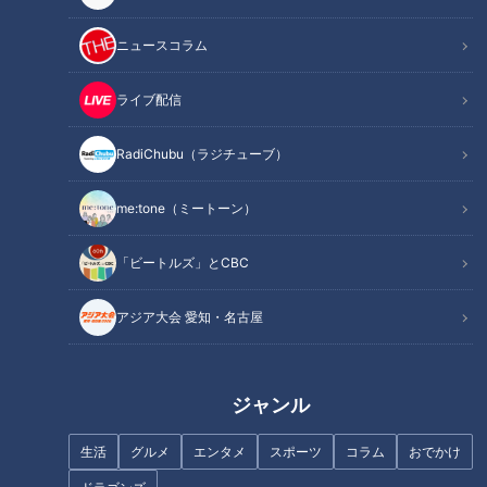
記事に戻る
ニュースコラム
この記事を見たあなたへのおすすめ
ライブ配信
RadiChubu（ラジチューブ）
me:tone（ミートーン）
ナゴヤ大注目店SP！超穴場の隠
進化が止まらない！東海地方の
「ビートルズ」とCBC
れ家すぎる名店を紹介！【花咲
最新餃子！全国の名店を一気に
かタイムズ】
楽しめる無人餃子販売店
アジア大会 愛知・名古屋
&amp;JAXAも食べた！フリーズ
ドライ餃子
ジャンル
生活
グルメ
エンタメ
スポーツ
コラム
おでかけ
隠れた名店を続々発掘！愛知・