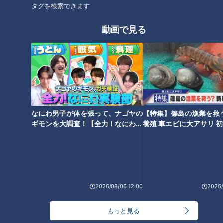
花咲かタイムズ
タグを検索できます
動画で見る
オススメ関連コンテンツ
なにわ男子が体を張って、ナゴヤの
【特集】篠島の漁業を救
ギモンを大調査！【全力！なにわ実
養殖 車エビに大アサリ 
50年越しに命が吹き込まれる
験部～ナゴヤのギモン、ガチ検証
【newsX】
石丸幹二「すごい痩せました
道 「ようやく全部つながる」
～】
ね！」…世界一楽なスクワッ
時が止まっていた“未成道”がつ
ト！？ダイエットのスペシャリ
いに開通！？
ストに学ぶ「無理なくやせる方
法」
2026/08/06 12:00
2026/
もっと見る