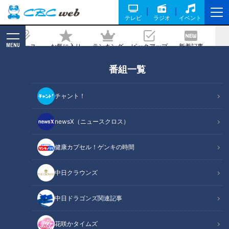
テレビ
ラジオ
イベント
MENU
ニュース
お気に入り
ランキング
ピックアップ
新着記事
CBC MAGAZINE
番組一覧
東海地方のやりすぎインパクトめしを徹
底紹介！3D海鮮丼＆大人版お子様ラン
チャント！
チタワー＆究極の石焼きカツカレー
newsX（ニュースクロス）
記事に戻る
健康カプセル！ゲンキの時間
中日クラウンズ
中日ドラゴンズ関連記事
花咲かタイムズ