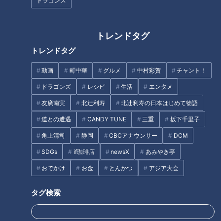
ドラゴンズ
柳橋市場などで仕入れる新鮮な海鮮メニューがお値打ちにいた
だけます。
トレンドタグ
トレンドタグ
動画
町中華
グルメ
中村彩賀
チャント！
ドラゴンズ
レシピ
生活
エンタメ
友廣南実
北辻利寿
北辻利寿の日本はじめて物語
道との遭遇
CANDY TUNE
三重
坂下千里子
角上清司
静岡
CBCアナウンサー
DCM
SDGs
if珈琲店
newsX
あみやき亭
CBCテレビ『花咲かタイムズ』うなずキング
おでかけ
お金
とんかつ
アジア大会
中でもダントツの人気を誇るのは、かわいすぎるとSNSで話題
タグ検索
の『豪華海鮮丼』(2,500円)。岐阜県産ハツシモのシャリの上
には、三河産のヒラメ、伊勢まぐろの中トロ、いくら、ズワイ
ガニ、穴子、海老などのネタが21種類ものっていてボリューム