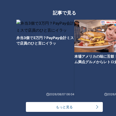
記事で見る
CBCテレビ『花咲かタイムズ』うなずキング
弁当3個で3万円？PayPay会計ミス
で店員のひと言にイラッ
三重県鈴鹿市にある『洋食Mogu』。植物に覆われたオシャレ
な店内で、オムライスの上にポークカツがのった『オムカツ』
本場アメリカの味に舌鼓
(1,280円)や、チキンカツにチーズがたっぷりかかった『Wチー
ム満点グルメからレトロ
ズチキン』(1,580円)などボリューム満点のメニューがいただ
で！愛知・東海市の感動
選
けます。なんと、セットのご飯や味噌汁はおかわり無料！
2026/08/07 06:04
2026/
もっと見る