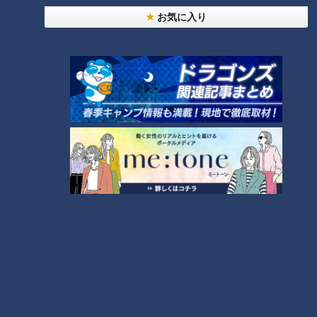
お気に入り
CBCテレビ『花咲かタイムズ』うなずキング
こちらのインパクトめしは、子どもの大好きなものを詰め込ん
だ『オムバーグ』(1,680円)。オムライスに自家製ハンバー
グ、目玉焼き、ベーコン、フライドポテトまでのっており、そ
の高さは15cm。総重量は1kgもある大人版お子様ランチタワー
です。