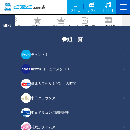
テレビ
ラジオ
イベント
MENU
ニュース
お気に入り
ランキング
ピックアップ
新着記事
CBC MAGAZINE
番組一覧
東海地方のやりすぎインパクトめしを徹
底紹介！3D海鮮丼＆大人版お子様ラン
チャント！
チタワー＆究極の石焼きカツカレー
newsX（ニュースクロス）
2023/04/06 17:20
2023年3月25日放送
健康カプセル！ゲンキの時間
中日クラウンズ
中日ドラゴンズ関連記事
花咲かタイムズ