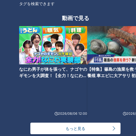
タグを検索できます
満点。注目は、爆盛りされた超豪華海鮮丼に飾られた、ネコと
ゴマアザラシのかわいらしいシャリです。
動画で見る
南天寿し
住所：名古屋市南区弥生町165
電話：052-821-2753
※ネタは仕入れ状況により内容が変更になる場合があります
※「豪華海鮮丼」のネコのシャリは要予約
なにわ男子が体を張って、ナゴヤの
【特集】篠島の漁業を救
ギモンを大調査！【全力！なにわ実
養殖 車エビに大アサリ 
験部～ナゴヤのギモン、ガチ検証
【newsX】
大人版お子様ランチタワー
～】
2026/08/06 12:00
2026/
もっと見る