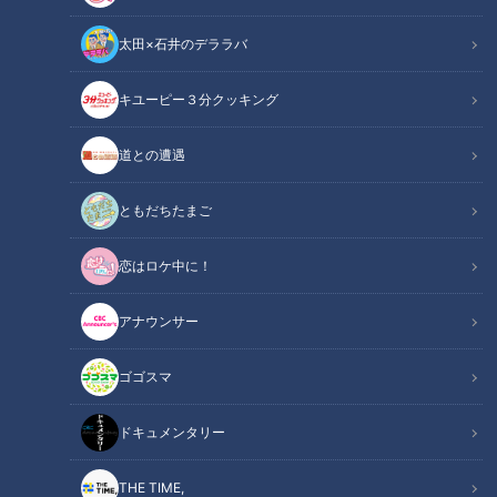
太田×石井のデララバ
キユーピー３分クッキング
花咲かタイムズ
うなずキング
道との遭遇
東海地方の“見た目のインパクトが抜群のグルメ”を番組が独自
ともだちたまご
に調査し厳選！驚くこと間違いなしのインパクトめしを紹介し
恋はロケ中に！
ました。
アナウンサー
INDEX
ゴゴスマ
器から飛び出たかわいい爆盛り海鮮丼
大人版お子様ランチタワー
ドキュメンタリー
アツアツ石焼きカツカレー
オススメ関連コンテンツ
THE TIME,