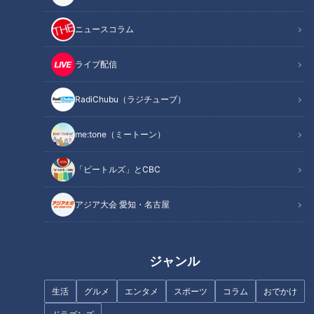
ニュースコラム
器から飛び出たかわいい爆盛り海鮮丼
ライブ配信
RadiChubu（ラジチューブ）
me:tone（ミートーン）
「ビートルズ」とCBC
アジア大会 愛知・名古屋
CBCテレビ『花咲かタイムズ』うなずキング
ジャンル
名古屋市南区にある、1969年創業の老舗寿司店『南天寿
生活
グルメ
エンタメ
スポーツ
コラム
おでかけ
し』。 人気の『握り寿司セット』(1,800円)をはじめ、日比野•