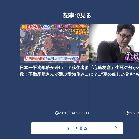
「すごい痩せましたね！」…世界一楽なスクワッ
記事で見る
ト！？ダイエットのスペシャリストに学ぶ「無理な
4
くやせる方法」
2
「夏の脳梗塞」熱中症に似ている！？…生死の分か
れ道！経験者から学ぶ“発症時の身体の異変”
5
3
友廣アナの自転車旅｜愛知・蒲郡市へ！三河湾ぐる
日本一平均年齢が若い！？移住者多
「心筋梗塞」生死の分か
っと125kmの自転車旅！【チャント！特集】
6
数！不動産屋さんが選ぶ愛知住みた
は？…“夏の厳しい暑さ”
い街ランキング1位は？
に！発症前のキケンなサ
法
師匠は鶴瓶。笑福亭鉄瓶が語る弟子入りまでの苦難
2026/08/09 08:03
2026/
ＣＢＣ小川実桜アナ、呪術廻戦展で痛感した「自分
もっと見る
に一番遠い職業」