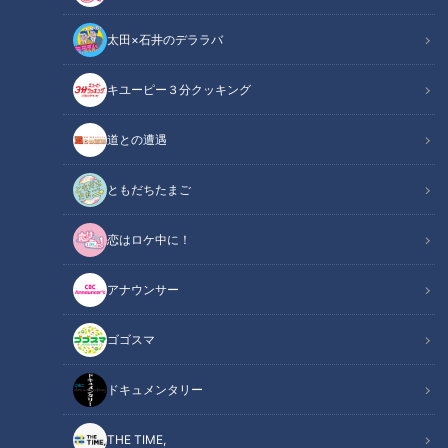
太田×石井のデララバ
キユーピー３分クッキング
たっくー＆ナナフシギのツイ跡！都市伝説 #2
道との遭遇
この記事の画像
（全1枚）
ともだちたまご
恋はロケ中に！
アナウンサー
記事に戻る
ゴゴスマ
この記事を見たあなたへのおすすめ
ドキュメンタリー
THE TIME,