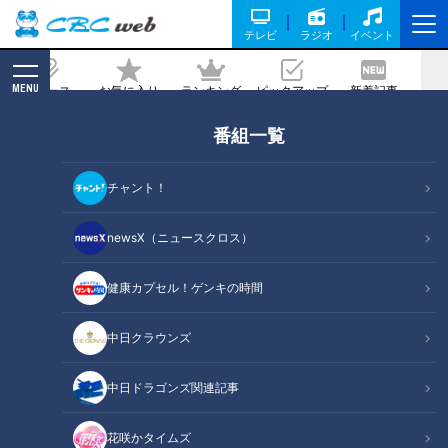
テレビ
ラジオ
イベント
MENU
ニュース
お気に入り
ランキング
ピックアップ
新着記事
CBC MAGAZINE
番組一覧
たっくー＆ナナフシギのツイ跡！都市伝
説 #2
チャント！
記事に戻る
newsX（ニュースクロス）
健康カプセル！ゲンキの時間
中日クラウンズ
中日ドラゴンズ関連記事
花咲かタイムズ