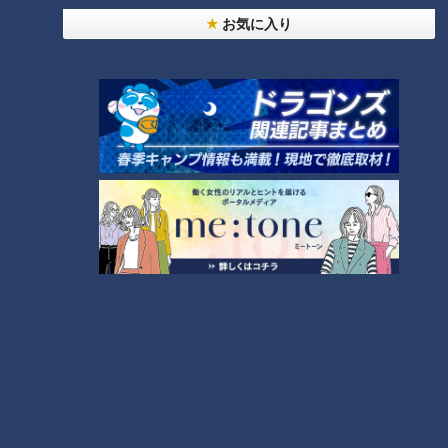
7
お気に入り
今年も開催！「あったらいいな」をみんなで考える
小学生向けワークショップを大府市で開催
9
「人を狂わせる魅力がある」道マニア・鹿取茂雄が
惚れ込んだレンガの橋梁とは？未公開の道3選
8
10
もっと見る
CBCニュース
CBC NEWS
「アラームが壊れていた」名古屋市バスの運転手が
待機中に車内で居眠り 47分遅れで運行 金山～
妙見町
2026/08/09 17:25