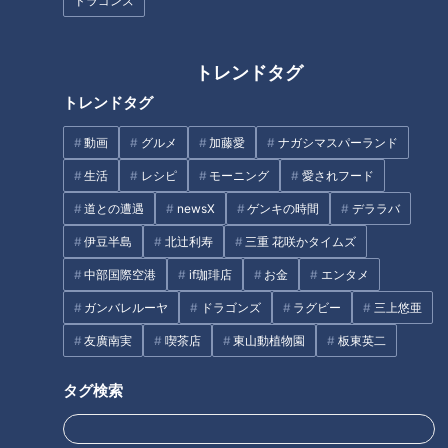
たっくー＆ナナフシギのツイ
たっくー＆ナナフシギのツイ
ドラゴンズ
跡！都市伝説 #8
跡！都市伝説 #7
タグ
トレンドタグ
トレンドタグ
動画
エンタメ
見逃し配信
たっくー
動画
グルメ
加藤愛
ナガシマスパーランド
たっくー＆ナナフシギのツイ跡！都市伝説
ナナフシギ
生活
レシピ
モーニング
愛されフード
道との遭遇
newsX
ゲンキの時間
デララバ
伊豆半島
北辻利寿
三重 花咲かタイムズ
中部国際空港
if珈琲店
お金
エンタメ
ガンバレルーヤ
ドラゴンズ
ラグビー
三上悠亜
友廣南実
喫茶店
東山動植物園
板東英二
タグ検索