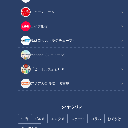
ニュースコラム
ライブ配信
たっくー＆ナナフシギのツイ
たっくー＆ナナフシギのツイ
跡！都市伝説 #3
跡！都市伝説 #4
RadiChubu（ラジチューブ）
me:tone（ミートーン）
「ビートルズ」とCBC
たっくー＆ナナフシギのツイ
たっくー＆ナナフシギのツイ
アジア大会 愛知・名古屋
跡！都市伝説 #6
跡！都市伝説 #5
ジャンル
生活
グルメ
エンタメ
スポーツ
コラム
おでかけ