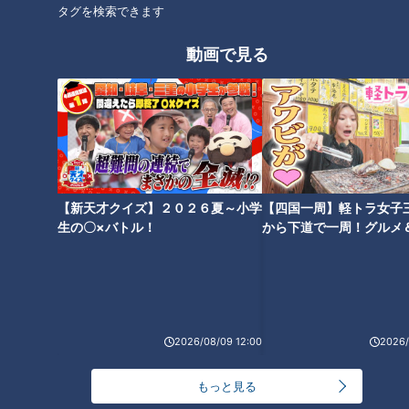
タグを検索できます
動画で見る
ランキング
RANKING
24時間
週間
月間
NEW
「心筋梗塞」生死の分かれ道は？…“夏の厳しい暑
【新天才クイズ】２０２６夏～小学
【四国一周】軽トラ女子
1
さ”もきっかけに！発症前のキケンなサインと対処
生の〇×バトル！
から下道で一周！グルメ
法
イブ⑳
NEW
モーニング娘。‘26井上春華がハロメンで仲良くし
たいと思っている人は？
2026/08/09 12:00
2026/
大学のサークルで増える？複数のスポーツを融合さ
せた「ピックルボール」
もっと見る