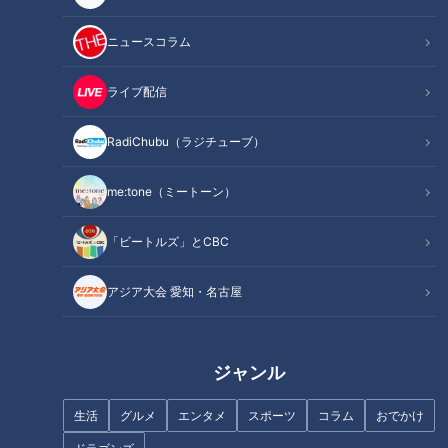
ニュースコラム
東海エリア初上陸のお店が続々!
うどんの下に“とろろごは
ライブ配信
リニューアルでマルシェに生ま
ん”！？豊橋でしか食べられない
れ変わった『大名古屋ビルヂン
「豊橋カレーうどん」の特徴と
グ』
は？市民100人が選ぶ「シン・3
RadiChubu（ラジチューブ）
大豊橋」はコレだ！
me:tone（ミートーン）
「ビートルズ」とCBC
加藤愛アナが愛知・碧南市の
「味しみ春雨の中華サラダ」の
『福本焼』を調査！ 中を開けば
作り方【キユーピー３分クッキ
アジア大会 愛知・名古屋
3層のボリューム満点！愛され
ング】
フード
タグ
ジャンル
ドラゴンズ
野球
なるほど
ラジチューブ
生活
グルメ
エンタメ
スポーツ
コラム
おでかけ