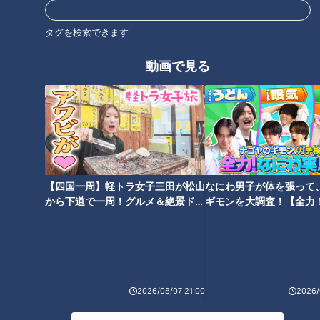
タグを検索できます
動画で見る
ランキング
RANKING
24時間
週間
月間
【四国一周】軽トラ女子三田が松山
なにわ男子が体を張って
から下道で一周！グルメ＆絶景ドラ
ギモンを大調査！【全力
友廣アナの自転車旅｜愛知・蒲郡市へ！三河湾ぐる
イブ⑳
験部～ナゴヤのギモン、
っと125kmの自転車旅！【チャント！特集】
1
～】
大学のサークルで増える？複数のスポーツを融合さ
せた「ピックルボール」
2026/08/07 21:00
2026/