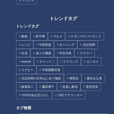
ドラゴンズ
オススメ関連コンテンツ
トレンドタグ
トレンドタグ
3/5(木)のドラ魂キングは…
もし大谷翔平選手と対戦できた
ら？名捕手・中村武志はこのリ
動画
町中華
グルメ
ナガシマスパーランド
ード
レシピ
中村彩賀
モーニング
北辻利寿
3/4(水)のドラ魂キングは…
3/3(火)のドラ魂キングは…
生活
道との遭遇
伊豆半島
デララバ
newsX
チャント！
ドラゴンズ
エンタメ
サウナはキツイ…そんな人に
ラグビー
中部国際空港
「酵素風呂」をおススメする理
由
北辻利寿の日本はじめて物語
喫茶店
夏目みな美
板東英二
藤田朋子
見逃し配信
鷲見玲奈
10000歩お宝さがし
CBCアナウンサー
タグ検索