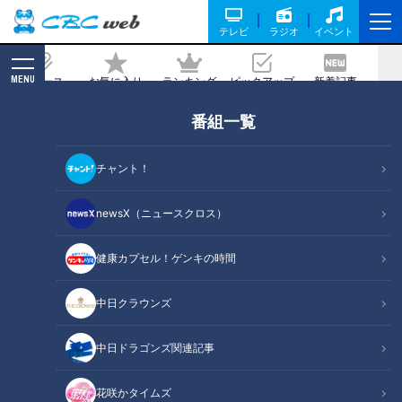
テレビ
ラジオ
イベント
MENU
ニュース
お気に入り
ランキング
ピックアップ
新着記事
CBC MAGAZINE
番組一覧
「投手は捕手に首を振るな」中日OB・
中村武志が提言
チャント！
記事に戻る
newsX（ニュースクロス）
健康カプセル！ゲンキの時間
「投手は捕手に首を振るな」中日OB・中村武志が提言
中日クラウンズ
この記事の画像
（全1枚）
中日ドラゴンズ関連記事
花咲かタイムズ