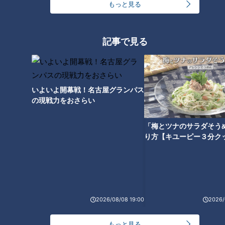
もっと見る
盛り放題のモーニングが「400円」！？人気すぎて
客殺到 名古屋＆岐阜の「激安モーニング」とは？
3
記事で見る
300円でパン食べ放題も！？岐阜のおすすめ激安モ
ーニング３店を紹介！
4
いよいよ開幕戦！名古屋グランパス
2
の現戦力をおさらい
弁当3個で3万円？PayPay会計ミスで店員のひと言
にイラッ
「梅とツナのサラダそう
り方【キユーピー３分ク
「人を狂わせる魅力がある」道マニア・鹿取茂雄が
惚れ込んだレンガの橋梁とは？未公開の道3選
6
美味しさと栄養、ダブルでアップ！とうもろこしの
2026/08/08 19:00
2026/
バター醤油炊き込みご飯
5
もっと見る