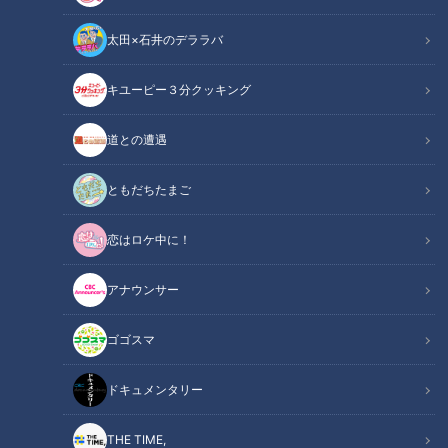
太田×石井のデララバ
キユーピー３分クッキング
記事に戻る
道との遭遇
この記事を見たあなたへのおすすめ
ともだちたまご
恋はロケ中に！
なぜベンチは動かない？中日
アナウンサー
OB・中村武志が捕手目線で苦言
「とうもろこしとにらのチヂ
ゴゴスマ
ミ」の作り方【キユーピー３分
クッキング】
ドキュメンタリー
THE TIME,