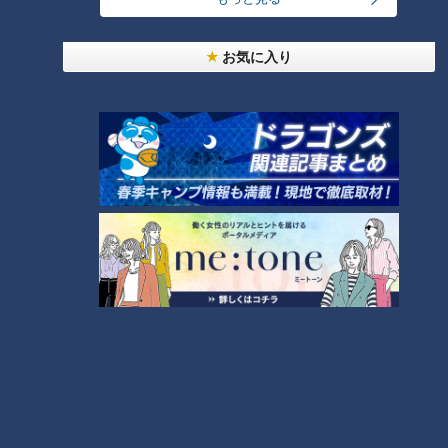
今年も開催！「あったらいいな」をみんなで考える
小学生向けワークショップを大府市で開催
お気に入り
8
しなびた「ナス」が復活する裏ワザとは？農家に聞
いた「ナス嫌いも食べられる」アイデアレシピを大
9
公開
7
「味しみ春雨の中華サラダ」の作り方【キユーピー
３分クッキング】
10
もっと見る
CBCニュース
CBC NEWS
名鉄常滑線の駅の線路内で19歳女性が特急列車には