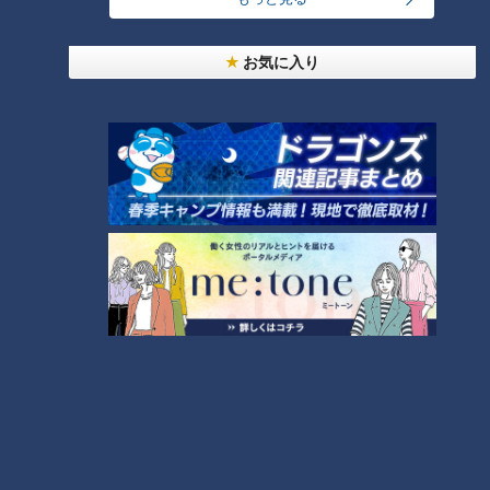
「人を狂わせる魅力がある」道マニア・鹿取茂雄が
お気に入り
惚れ込んだレンガの橋梁とは？未公開の道3選
1
友廣アナの自転車旅｜愛知・蒲郡市へ！三河湾ぐる
っと125kmの自転車旅！【チャント！特集】
2
【全力！なにわ実験部～ナゴヤのギモン、ガチ検証
～】しらたきで作った豚バラミンチの油そば
3
【全力！なにわ実験部～ナゴヤのギモン、ガチ検証
～】にんじんプリン
4
今年も開催！「あったらいいな」をみんなで考える
小学生向けワークショップを大府市で開催
5