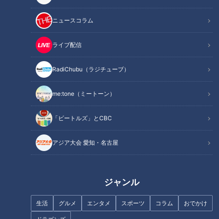
ニュースコラム
ライブ配信
RadiChubu（ラジチューブ）
me:tone（ミートーン）
記事に戻る
「ビートルズ」とCBC
この記事を見たあなたへのおすすめ
アジア大会 愛知・名古屋
ジャンル
松坂屋名古屋店で「初夏の大北
生活
グルメ
エンタメ
スポーツ
コラム
おでかけ
CBCチャリティ募金 実施のお
海道物産展」が開催中！メガ盛
知らせ