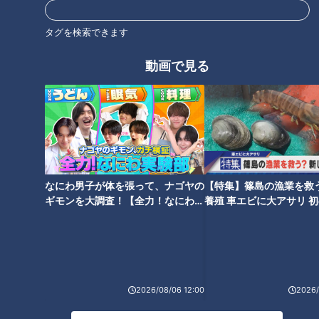
PR TIMES
タグを検索できます
動画で見る
オススメ関連コンテンツ
なにわ男子が体を張って、ナゴヤの
【特集】篠島の漁業を救
コアラの笑顔やサルの舌ペロ
ドラゴンズ中田翔と平田良介氏
ギモンを大調査！【全力！なにわ実
養殖 車エビに大アサリ 
も！？東山動植物園の人気動物
のスペシャル対談！竜の主砲が
験部～ナゴヤのギモン、ガチ検証
【newsX】
が見せる“激レアな瞬間”を大公
激白した意外な胸中とは？
～】
開
2026/08/06 12:00
2026/