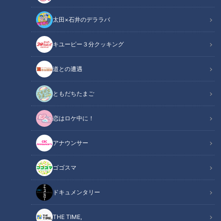
太田×石井のデララバ
キユーピー３分クッキング
道との遭遇
ともだちたまご
恋はロケ中に！
アナウンサー
ゴゴスマ
この記事の画像
（全5枚）
ドキュメンタリー
THE TIME,