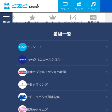
テレビ
ラジオ
イベント
MENU
ニュース
お気に入り
ランキング
ピックアップ
新着記事
CBC MAGAZINE
番組一覧
中日クラウンズ 2024 チャリティーオー
クションが開催中
チャント！
記事に戻る
newsX（ニュースクロス）
健康カプセル！ゲンキの時間
中日クラウンズ
中日ドラゴンズ関連記事
花咲かタイムズ