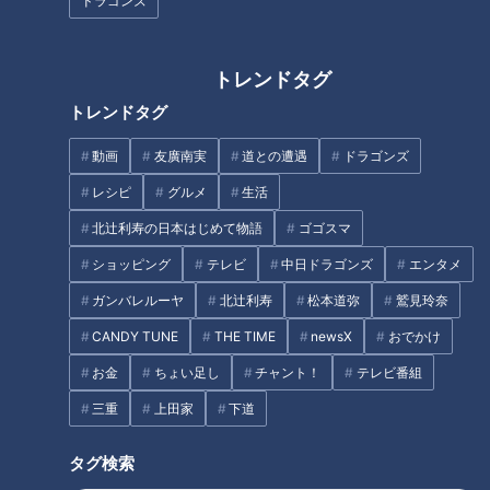
り海鮮丼や北海道ミルクを使用
ドラゴンズ
した絶品スイーツをご紹介！
トレンドタグ
トレンドタグ
「子供たちの食を支援」CBCの
チャリティ募金。19日まで受付
動画
友廣南実
道との遭遇
ドラゴンズ
毎年恒例!? 中日ドラゴンズ ドア
ラ契約更改 LIVE配信
レシピ
グルメ
生活
北辻利寿の日本はじめて物語
ゴゴスマ
ショッピング
テレビ
中日ドラゴンズ
エンタメ
ガンバレルーヤ
北辻利寿
松本道弥
鷲見玲奈
CANDY TUNE
THE TIME
newsX
おでかけ
地元民が大絶賛！？三重県桑名
インスタ映えグルメ満載の名古
お金
ちょい足し
チャント！
テレビ番組
市の隠れた名店『新城』で味わ
屋・大須で ただいまバズり中の
う木曽三川うなぎのひつまぶし
最新グルメを実食リポート
三重
上田家
下道
加藤愛が愛されフードを徹底調
タグ
査
タグ検索