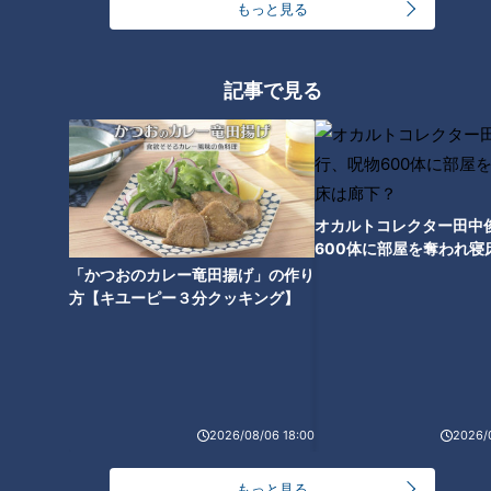
もっと見る
断崖絶壁に神社！？高知県の秘
境に佇む「聖神社」の参道の謎
に迫る
記事で見る
オカルトコレクター田中
600体に部屋を奪われ寝
下？
「かつおのカレー竜田揚げ」の作り
方【キユーピー３分クッキング】
ランキング
RANKING
2026/08/06 18:00
2026/
24時間
週間
月間
もっと見る