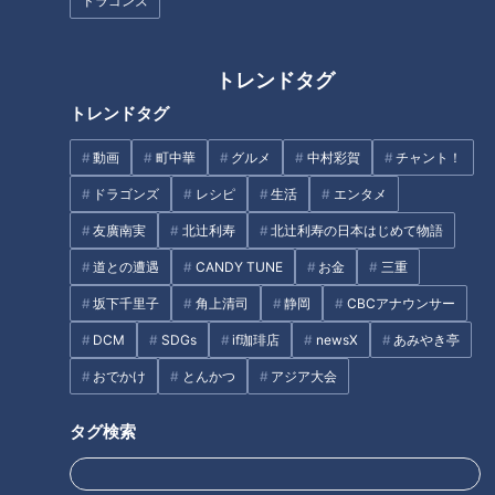
ドラゴンズ
トレンドタグ
誰でも魔球が投げられる「ウィ
【切り抜きみてちょ】初手、缶
トレンドタグ
ッフルボール」って？若狭アナ
ビール、ぷしゅー #夏目アナ #
と榊原アナが中日ドラコンズ・
小高アナ #古川アナ #のん兵衛
動画
町中華
グルメ
中村彩賀
チャント！
石川昴弥選手に挑む！憧れのプ
トーク
ドラゴンズ
レシピ
生活
エンタメ
タグ
ロ野球選手から“三振”は取れる
のか！？
友廣南実
北辻利寿
北辻利寿の日本はじめて物語
動画
アナウンサー
夏目みな美
道との遭遇
CANDY TUNE
お金
三重
坂下千里子
角上清司
静岡
CBCアナウンサー
DCM
SDGs
if珈琲店
newsX
あみやき亭
オススメ関連コンテンツ
おでかけ
とんかつ
アジア大会
タグ検索