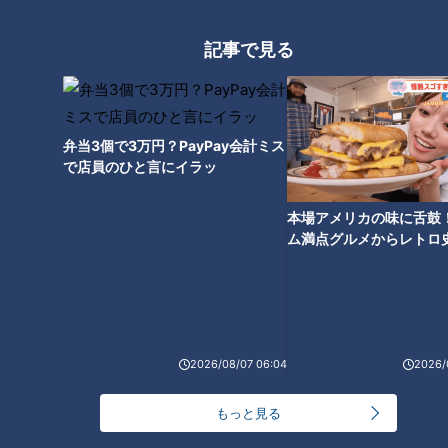
フト祈願の結果は？滝行+幽閉
の効果はどうだったのか？
記事で見る
弁当3個で3万円？PayPay会計ミス
で店員のひと言にイラッ
本場アメリカの味に舌鼓
ム満点グルメからレトロ
で！愛知・東海市の感動
選
ランキング
RANKING
2026/08/07 06:04
2026/
24時間
週間
月間
もっと見る