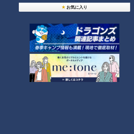
友廣アナの自転車旅｜愛知・蒲郡市へ！三河湾ぐる
お気に入り
っと125kmの自転車旅！【チャント！特集】
1
【全力！なにわ実験部～ナゴヤのギモン、ガチ検証
～】にんじんプリン
2
【全力！なにわ実験部～ナゴヤのギモン、ガチ検証
～】しらたきで作った豚バラミンチの油そば
3
【全力！なにわ実験部～ナゴヤのギモン、ガチ検証
～】キャロットフレンチロースト
4
【全力！なにわ実験部～ナゴヤのギモン、ガチ検証
～】赤味噌を使ったミルフィーユ味噌トンカツ
5