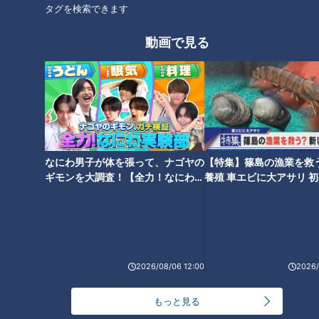
タグを検索できます
夏目アナのプロフィールにニセ
来年は「たい焼き」と「タイヤ
情報？アナウンサープロフィー
引き」もルーティンに入る？ #
動画で見る
ルページを見なおしてみよう！
若狭アナ #ドラフト #ドラゴン
【新企画？】
ズ
しれっと新しいジンクスが生ま
ドラフト取材前にホームランを
なにわ男子が体を張って、ナゴヤの
【特集】篠島の漁業を救
れる瞬間。#柳沢アナ #夏目ア
放つ中村アナ #中村アナ #若狭
ギモンを大調査！【全力！なにわ実
養殖 車エビに大アサリ 
験部～ナゴヤのギモン、ガチ検証
【newsX】
ナ #中村アナ #どら焼き #バタ
アナ #ドラフト
～】
ーとら焼き
2026/08/06 12:00
2026/
【祝4万人登録達成！】の10月
もっと見る
生反省会(借)＆若狭アナのドラ