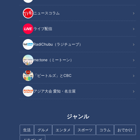
ニュースコラム
ライブ配信
RadiChubu（ラジチューブ）
「みてちょてれび」の由来が登
夏目みな美アナに【100の質
場！？「今の方が絶対いい！」
問】みてちょてれびを支える笑
me:tone（ミートーン）
CBCアナウンス部の古い日誌
い声担当の私生活は？驚きの特
「よくみて帖」で当時を思い出
技は顔マネ！？
す！
「ビートルズ」とCBC
アジア大会 愛知・名古屋
【ガチ失敗】「連絡忘れた！」
堂々とした姿に太鼓判！今とあ
夏目アナの耳打ちが他局の社内
まり変わらない！？柳沢アナの
ジャンル
全館に放送されました
恥ずかしすぎる採用試験の映像
を初公開！
生活
グルメ
エンタメ
スポーツ
コラム
おでかけ