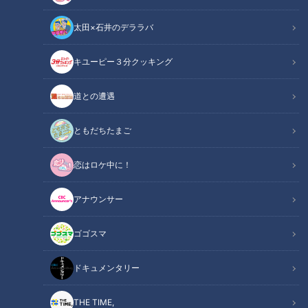
太田×石井のデララバ
キユーピー３分クッキング
夏目アナが笑ってくれるから話し手はどんどん笑わせたくなる。 #夏目
道との遭遇
アナ #プロフィール #みてちょてれび
ともだちたまご
この記事の画像
（全1枚）
恋はロケ中に！
アナウンサー
ゴゴスマ
記事に戻る
ドキュメンタリー
この記事を見たあなたへのおすすめ
THE TIME,