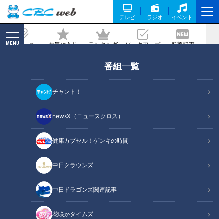
テレビ
ラジオ
イベント
MENU
ニュース
お気に入り
ランキング
ピックアップ
新着記事
CBC MAGAZINE
番組一覧
夏目アナが笑ってくれるから話し手はど
んどん笑わせたくなる。 #夏目アナ #プ
チャント！
ロフィール #みてちょてれび
newsX（ニュースクロス）
記事に戻る
健康カプセル！ゲンキの時間
中日クラウンズ
中日ドラゴンズ関連記事
花咲かタイムズ