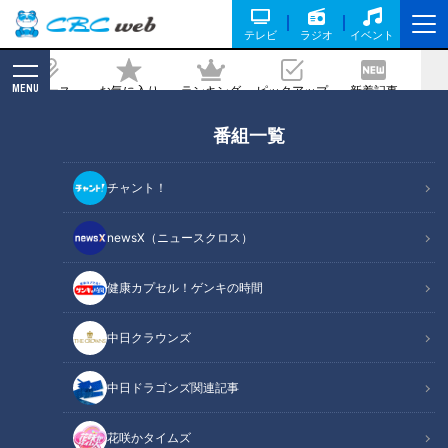
テレビ
ラジオ
イベント
MENU
ニュース
お気に入り
ランキング
ピックアップ
新着記事
CBC MAGAZINE
番組一覧
最近のイチゴは特に大きい？ 今年なら
ではの理由あり！
チャント！
記事に戻る
newsX（ニュースクロス）
健康カプセル！ゲンキの時間
中日クラウンズ
中日ドラゴンズ関連記事
花咲かタイムズ