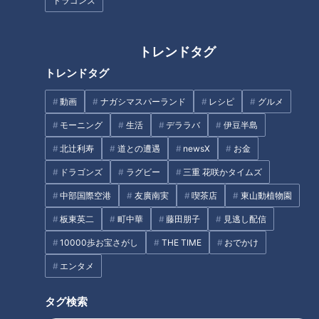
ドラゴンズ
トレンドタグ
気分を上げたい！冬服のマンネ
今が旬のフキ！購入後すぐやる
トレンドタグ
リ化から脱するには？
べき下処理とは？
動画
ナガシマスパーランド
レシピ
グルメ
タグ
モーニング
生活
デララバ
伊豆半島
生活
チャント！
北辻利寿
道との遭遇
newsX
お金
ドラゴンズ
ラグビー
三重 花咲かタイムズ
中部国際空港
友廣南実
喫茶店
東山動植物園
板東英二
町中華
藤田朋子
見逃し配信
10000歩お宝さがし
THE TIME
おでかけ
エンタメ
タグ検索