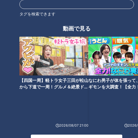
タグを検索できます
動画で見る
ランキング
RANKING
24時間
週間
月間
つら〜い「肩こり」…「鎖骨ほぐし」で大改善！あ
【四国一周】軽トラ女子三田が松山
なにわ男子が体を張って
なたはどのタイプ？肩こり4つのタイプと改善法
1
から下道で一周！グルメ＆絶景ドラ
ギモンを大調査！【全力
イブ⑳
験部～ナゴヤのギモン、
～】
「名古屋駅のパン屋さんランキング」第2位＆第1位
を発表！食感の秘密は“焼きたてを瞬間冷凍”？「ル
2
シュプレーム」の食パンへのこだわり
2026/08/07 21:00
2026/
【アナウンサーの2次会？】若狭アナが脱いだ？大