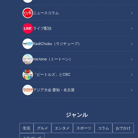
ニュースコラム
この記事を見たあなたへのおすすめ
ライブ配信
RadiChubu（ラジチューブ）
今年の夏休み、国内旅行予算が
過去最高！費用抑える工夫と
me:tone（ミートーン）
は？
夏の魅力たっぷり「すいか割り
「ビートルズ」とCBC
ルール」を知っていますか？
アジア大会 愛知・名古屋
ジャンル
新生活に使いたい！「電動アシ
認定マークに注目！女性が働き
生活
グルメ
エンタメ
スポーツ
コラム
おでかけ
スト自転車」の選び方！
やすい企業・職場の見つけ方と
は？