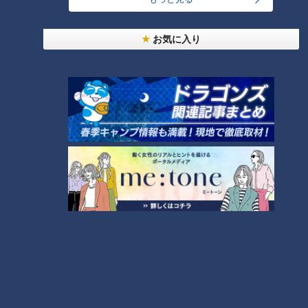
2026/08/08 20:23
車いすテニス小田凱人選手 病気と闘う子どもたち
お気に入り
とふれあいエール スポーツの楽しさ伝える 名古
屋・緑区
2026/08/08 19:49
ランニング中の50代男性がクマに襲われケガ 体長
約1.3メートルのツキノワグマに腕や足をかまれる
「ついに出たかなという感じ」と近隣住人 東海地
2026/08/08 19:29
方で今年度初の人身被害 岐阜・高山市
愛知で水難事故が相次ぐ 東栄町では川でおぼれか
けた息子を助けようとし父親が心肺停止の状態で搬
送 田原市ではサーフィン中に公務員の男性（46）
2026/08/08 19:12
がおぼれ死亡
もっと見る