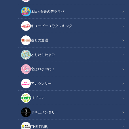
太田×石井のデララバ
キユーピー３分クッキング
最近のイチゴは特に大きい？ 今年ならではの理由あり！
道との遭遇
この記事の画像
（全7枚）
ともだちたまご
恋はロケ中に！
アナウンサー
ゴゴスマ
ドキュメンタリー
記事に戻る
THE TIME,