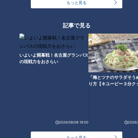
石アナが踊った？水分アナが舞った！？CBC5チャ
もっと見る
3
ン春祭り・カラオケ大会ほぼすべて見せます！
もうすぐ5万人！？みてちょ初「アクスタ」を徹底
記事で見る
解剖！【CBC5チャン春祭り 最新情報】
4
もっと見る
いよいよ開幕戦！名古屋グランパス
の現戦力をおさらい
CBCニュース
「梅とツナのサラダそう
り方【キユーピー３分ク
CBC NEWS
男子高校生が乗った自転車にはねられ歩行者の男性
(66)重体 愛知・みよし市
2026/08/09 02:27
2026/08/08 19:00
2026/
名鉄常滑線の駅の線路内で19歳女性が特急列車には
ねられ死亡 一部区間で一時運転見合わせに お盆休
みで空港へ向かう旅行客に影響 愛知・知多市
もっと見る