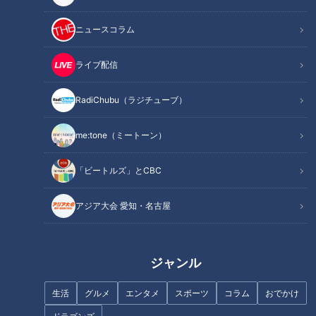
ニュースコラム
記事に戻る
ライブ配信
RadiChubu（ラジチューブ）
この記事を見たあなたへのおすすめ
me:tone（ミートーン）
「ビートルズ」とCBC
アジア大会 愛知・名古屋
禁断のコラボ！イチゴといなり
新緑を満喫できる“絶景ブラン
寿司は意外と相性抜群！？CBC
コ”！？毎日クリスマス気分にな
友廣アナが豊川市でいなり寿司
れるツリーハウスも…東海の最
のランチに舌鼓
新“絶景スポット”とは
ジャンル
生活
グルメ
エンタメ
スポーツ
コラム
おでかけ