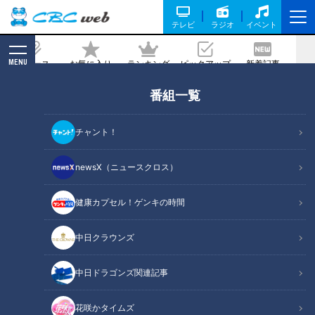
テレビ
ラジオ
イベント
MENU
ニュース
お気に入り
ランキング
ピックアップ
新着記事
CBC MAGAZINE
番組一覧
15センチの巨大餃子!?ご当地グルメ“津
ぎょうざ"に大満足!
チャント！
記事に戻る
newsX（ニュースクロス）
健康カプセル！ゲンキの時間
中日クラウンズ
中日ドラゴンズ関連記事
花咲かタイムズ