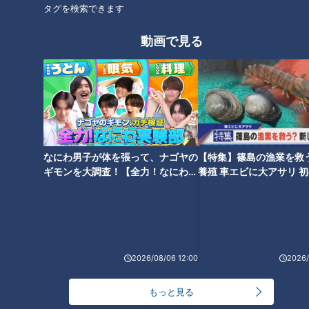
タグを検索できます
動画で見る
なにわ男子が体を張って、ナゴヤの
【特集】篠島の漁業を救
ギモンを大調査！【全力！なにわ実
養殖 車エビに大アサリ 
験部～ナゴヤのギモン、ガチ検証
【newsX】
～】
ランキング
RANKING
2026/08/06 12:00
2026/
24時間
週間
月間
もっと見る