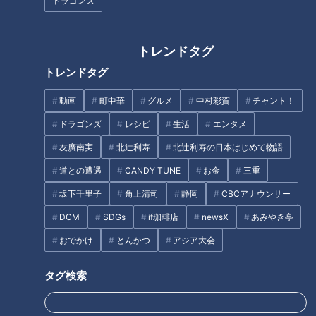
ドラゴンズ
通常サイズの約2倍？！ エビが
地元民が大絶賛！？三重県桑名
トレンドタグ
デカすぎ！！常連客が溺愛する
市の隠れた名店『新城』で味わ
謎だらけの「シャーレン飯」と
う木曽三川うなぎのひつまぶし
トレンドタグ
は？
加藤愛が愛されフードを徹底調
査
動画
町中華
グルメ
中村彩賀
チャント！
ドラゴンズ
レシピ
生活
エンタメ
友廣南実
北辻利寿
北辻利寿の日本はじめて物語
道との遭遇
CANDY TUNE
お金
三重
ゲームクリエイター・マヂラブ
松阪牛を使った豪華自炊飯が完
野田も脱帽！ 野田ゲーにスカ
成！グラドル・三田悠貴が軽ト
坂下千里子
角上清司
静岡
CBCアナウンサー
ウトか！？ 愛知県屈指の進学
ラで三重縦断を目指す旅
DCM
SDGs
if珈琲店
newsX
あみやき亭
校『滝学園』先進技術研究部に
タグ
マヂラブが向かった！
おでかけ
とんかつ
アジア大会
グルメ
おでかけ
ゆりやんレトリィバァ
三重
タグ検索
箕輪はるか
花咲かタイムズ
週末ジャーニー 推しタビ