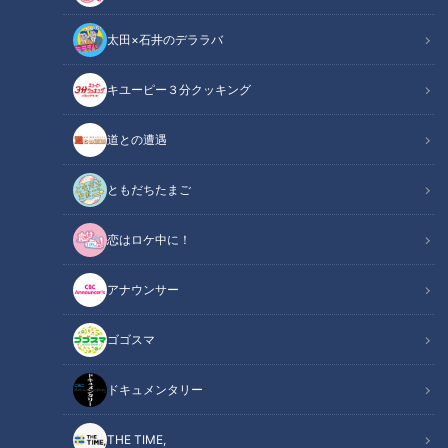
太田×石井のデララバ
キユーピー３分クッキング
15センチの巨大餃子!?ご当地グルメ“津ぎょうざ"に大満足!
道との遭遇
この記事の画像
（全10枚）
ともだちたまご
恋はロケ中に！
アナウンサー
ゴゴスマ
ドキュメンタリー
THE TIME,