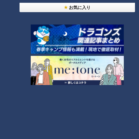
お気に入り
「人を狂わせる魅力がある」道マニア・鹿取茂雄が
惚れ込んだレンガの橋梁とは？未公開の道3選
6
コスプレサミット、ワクワクさん、アジア大会楽
曲…愛知県の話題あれこれ
なにわ男子が体を張って、ナゴヤのギモンを大調
査！【全力！なにわ実験部～ナゴヤのギモン、ガチ
8
検証～】
中村彩賀の10000歩お宝さがし｜グルメ＆名所！
雨の三重・四日市市でお宝探し【チャント！特集】
9
7
【全力！なにわ実験部～ナゴヤのギモン、ガチ検証
～】にんじん入りポテトサラダ
10