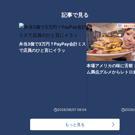
友廣アナの自転車旅｜愛知・蒲郡市へ！三河湾ぐる
っと125kmの自転車旅！【チャント！特集】
記事で見る
1
【全力！なにわ実験部～ナゴヤのギモン、ガチ検証
～】にんじんプリン
2
弁当3個で3万円？PayPay会計ミス
で店員のひと言にイラッ
【全力！なにわ実験部～ナゴヤのギモン、ガチ検証
本場アメリカの味に舌鼓
～】しらたきで作った豚バラミンチの油そば
3
ム満点グルメからレトロ
で！愛知・東海市の感動
選
【全力！なにわ実験部～ナゴヤのギモン、ガチ検証
～】キャロットフレンチロースト
4
2026/08/07 06:04
2026/
【全力！なにわ実験部～ナゴヤのギモン、ガチ検証
～】赤味噌を使ったミルフィーユ味噌トンカツ
もっと見る
5