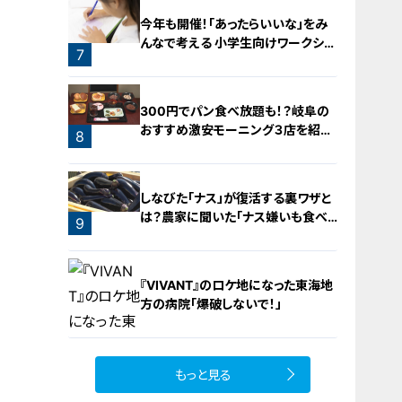
今年も開催！「あったらいいな」をみ
んなで考える 小学生向けワークショ
7
ップを大府市で開催
6
300円でパン食べ放題も！？岐阜の
おすすめ激安モーニング３店を紹
8
介！
しなびた「ナス」が復活する裏ワザと
は？農家に聞いた「ナス嫌いも食べ
9
られる」アイデアレシピを大公開
『VIVANT』のロケ地になった東海地
方の病院「爆破しないで！」
もっと見る