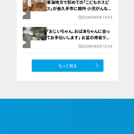
東海地方で初めての「こどもホスピ
ス」が長久手市に開所 小児がんなど
重い病気の子どもと家族を支える施
2026/08/08 14:03
設 利用料は無料 愛知の「長久手の
おうち」
「おじいちゃん、おばあちゃんに会っ
てお手伝いします」 お盆の帰省ラッ
シュが本格化 東海道新幹線下りがピ
2026/08/08 13:24
ーク 名古屋駅も家族連れらで朝から
混雑
もっと見る