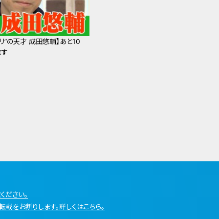
リ”の天才 成田悠輔】あと10
ます
ください。
転載をお断りします。詳しくはこちら。