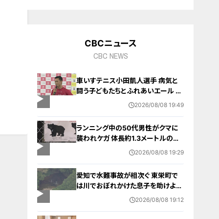
10
CBCニュース
CBC NEWS
車いすテニス小田凱人選手 病気と
闘う子どもたちとふれあいエール ス
ポーツの楽しさ伝える 名古屋・緑区
2026/08/08 19:49
ランニング中の50代男性がクマに
襲われケガ 体長約1.3メートルのツ
キノワグマに腕や足をかまれる 「つ
2026/08/08 19:29
いに出たかなという感じ」と近隣住
人 東海地方で今年度初の人身被害
愛知で水難事故が相次ぐ 東栄町で
岐阜・高山市
は川でおぼれかけた息子を助けよう
とし父親が心肺停止の状態で搬送
2026/08/08 19:12
田原市ではサーフィン中に公務員の
男性（46）がおぼれ死亡