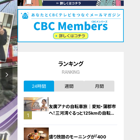
ランキング
RANKING
24時間
週間
月間
友廣アナの自転車旅｜愛知・蒲郡市
へ！三河湾ぐるっと125kmの自転車
1
旅！【チャント！特集】
盛り放題のモーニングが「400