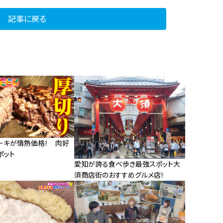
記事に戻る
ーキが情熱価格！ 肉好
ポット
愛知が誇る食べ歩き最強スポット大
須商店街のおすすめグルメ店！