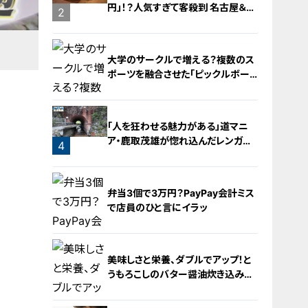
円」！？人気すぎて客殺到 名古屋＆岐
2
阜の「激安モーニング」とは？
大学のサークルで増える？複数のス
ポーツを融合させた「ピックルボー
ル」
「人を狂わせる魅力がある」道マニ
ア・鹿取茂雄が惚れ込んだレンガの
4
橋梁とは？未公開の道3選
3
弁当3個で3万円？PayPay会計ミス
で店員のひと言にイラッ
美味しさと栄養、ダブルでアップ！と
うもろこしのバター醤油炊き込みご
飯
5