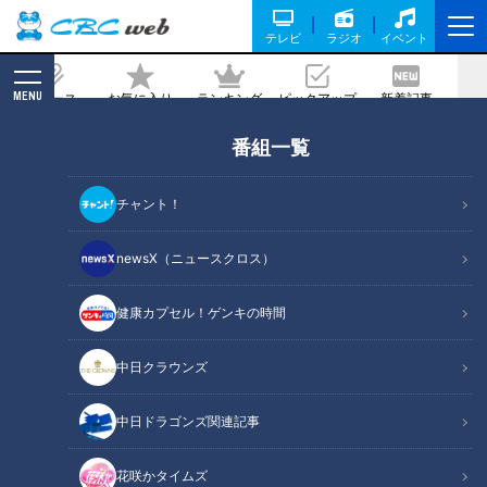
テレビ
ラジオ
イベント
MENU
ニュース
お気に入り
ランキング
ピックアップ
新着記事
CBC MAGAZINE
番組一覧
世界の国に広がった「点字ブロック」は
真心こもった日本生まれ
チャント！
記事に戻る
newsX（ニュースクロス）
健康カプセル！ゲンキの時間
中日クラウンズ
中日ドラゴンズ関連記事
花咲かタイムズ