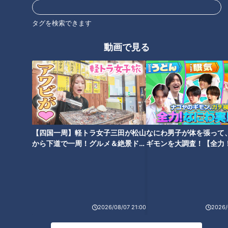
タグを検索できます
動画で見る
【四国一周】軽トラ女子三田が松山
なにわ男子が体を張って
ランキング
から下道で一周！グルメ＆絶景ドラ
ギモンを大調査！【全力
RANKING
イブ⑳
験部～ナゴヤのギモン、
～】
24時間
週間
月間
友廣アナの自転車旅｜愛知・蒲郡市へ！三河湾ぐる
2026/08/07 21:00
2026/
っと125kmの自転車旅！【チャント！特集】
1