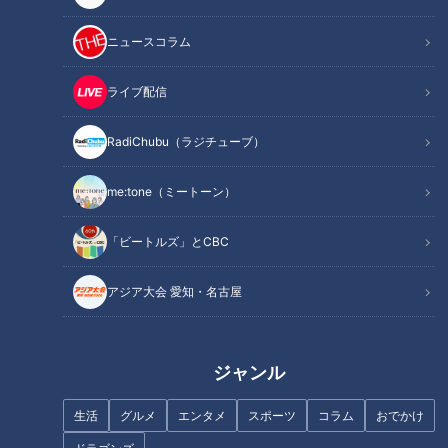
ニュースコラム
この記事を見たあなたへのおすすめ
ライブ配信
RadiChubu（ラジチューブ）
フランス人は菓子店「シャトレ
ーゼ」の店名に顔を赤らめる？
me:tone（ミートーン）
日本で生まれた「ビーチサンダ
「ビートルズ」とCBC
ル」～ハワイで爆発的人気を得
たゴム草履の秘話
アジア大会 愛知・名古屋
ジャンル
生活
グルメ
エンタメ
スポーツ
コラム
おでかけ
「完璧を目指さない」時短勤務
「乾電池」は日本で生まれた！
で店長になった女性の柔軟な働
雪国に育った時計職人が発明し