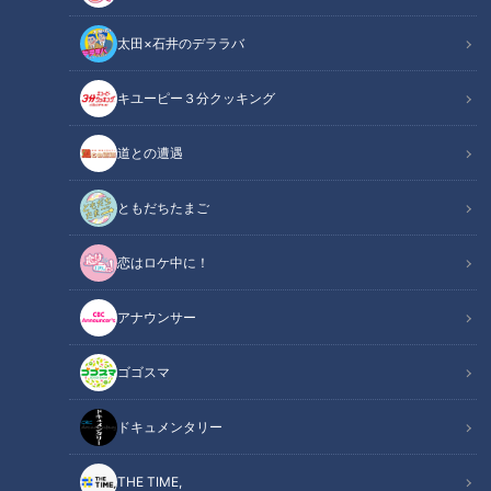
太田×石井のデララバ
キユーピー３分クッキング
「最近の点字ブロック」提供：（一財）安全交通試験研究センター
道との遭遇
この記事の画像
（全5枚）
ともだちたまご
恋はロケ中に！
アナウンサー
ゴゴスマ
ドキュメンタリー
記事に戻る
THE TIME,