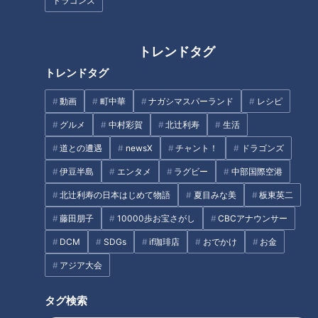
ドラゴンズ
き方
た生活必需品
トレンドタグ
トレンドタグ
動画
町中華
ナガシマスパーランド
レシピ
三国峠を爽快にドライブ！グラ
「骨が見えるほど嬉しい」標準
グルメ
中村彩賀
北辻利寿
生活
ドル・三田悠貴の北海道周遊の
体重の半分も…子どもの発症増
道との遭遇
newsX
チャント！
ドラゴンズ
旅
える“摂食障害”
伊豆半島
エンタメ
ラグビー
中部国際空港
タグ
北辻利寿の日本はじめて物語
夏目みな美
板東英二
北辻利寿
コラム
北辻利寿のコレ、日本生まれです
藤田朋子
10000歩お宝さがし
CBCアナウンサー
日本生まれ
東西南北論説風
点字ブロック
DCM
SDGs
if珈琲店
おでかけ
お金
アジア大会
タグ検索