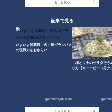
もっと見る
大学のサークルで増える？複数のスポーツを融合さ
せた「ピックルボール」
記事で見る
「人を狂わせる魅力がある」道マニア・鹿取茂雄が
惚れ込んだレンガの橋梁とは？未公開の道3選
3
いよいよ開幕戦！名古屋グランパス
の現戦力をおさらい
弁当3個で3万円？PayPay会計ミスで店員のひと言
にイラッ
「梅とツナのサラダそう
り方【キユーピー３分ク
2
美味しさと栄養、ダブルでアップ！とうもろこしの
バター醤油炊き込みご飯
2026/08/08 19:00
2026/
しなびた「ナス」が復活する裏ワザとは？農家に聞
いた「ナス嫌いも食べられる」アイデアレシピを大
4
6
公開
もっと見る