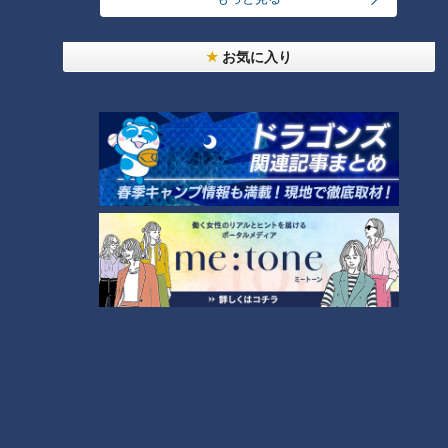
都市伝説となった「柳橋駅」設置計画 リニアで脚
お気に入り
光を浴びた再検討の機運
7
5
『VIVANT』のロケ地になった東海地方の病院「爆
破しないで！」
「味しみ春雨の中華サラダ」の作り方【キユーピー
３分クッキング】
9
本場アメリカの味に舌鼓！ボリューム満点グルメか
らレトロ史料館まで！愛知・東海市の感動スポット
8
10
3選
もっと見る