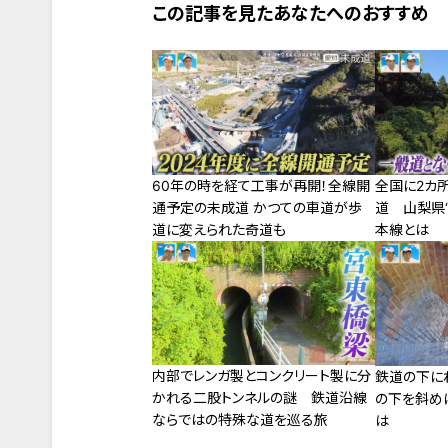
この記事を見たあなたへのおすすめ
全国に2カ
60年の時を経て工事が再開！全線開
道 山梨県
通予定の未成道 かつての車道が歩
本線とは
道に変えられた奇道も
内部でレンガ製とコンクリート製に分
鉄道の下に
かれる二股トンネルの謎 鉄道沿線
の下を斜め
ならではの特殊な道を巡る旅
は