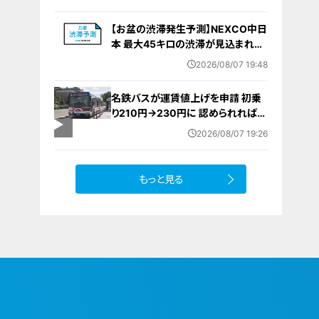
要な寄与｣ 女は｢黙秘します｣弁護側
は無罪主張
【お盆の渋滞発生予測】NEXCO中日
本 最大45キロの渋滞が見込まれる
区間も… 中央道・東名・新東名・東名
2026/08/07 19:48
阪道・伊勢湾岸道・北陸道など 一覧
（8月7日～16日）
名鉄バスが運賃値上げを申請 初乗
り210円→230円に 認められれば
12月から全路線で平均1割程度の値
2026/08/07 19:26
上げへ 人件費増や燃料価格の高止
まりが理由
もっと見る