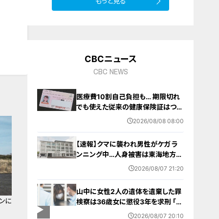
もっと見る
10
CBCニュース
CBC NEWS
医療費10割自己負担も… 期限切れ
でも使えた従来の健康保険証はつい
に終了 8月以降起こりうるマイナ保
2026/08/08 08:00
険証の“落とし穴” 注意すべき2つの
有効期限
【速報】クマに襲われ男性がケガ ラ
ンニング中…人身被害は東海地方で
今シーズン初めて 岐阜県高山市
2026/08/07 21:20
山中に女性2人の遺体を遺棄した罪
ンに
検察は36歳女に懲役3年を求刑 ｢遺
棄時に近くに居続けたこと自体が重
2026/08/07 20:10