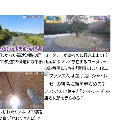
所しかない高速道路の廃
ロータリーがあるのに行き止まり！？
“中央道”の側道に残る旧
山奥にポツンと存在するロータリー
の謎解明にミキも「素晴らしい！」と大
絶賛
フランス人は菓子店「シャトレーゼ」の
店名に顔を赤らめる？
ねじれたトンネル！？線路
に貫く「ねじりまんぽ」と