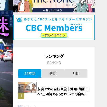
ランキング
RANKING
24時間
週間
月間
友廣アナの自転車旅｜愛知・蒲郡市
へ！三河湾ぐるっと125kmの自転車
1
旅！【チャント！特集】