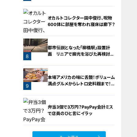
運営するのは『名古屋辻学園調理専
門学校』の生徒たち
5
オカルトコレクター田中俊行、呪物
600体に部屋を奪われ寝床は廊下？
都市伝説となった「柳橋駅」設置計
画 リニアで脚光を浴びた再検討の
8
機運
7
本場アメリカの味に舌鼓！ボリューム
満点グルメからレトロ史料館まで！
9
愛知・東海市の感動スポット3選
弁当3個で3万円？PayPay会計ミス
で店員のひと言にイラッ