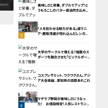
美味しさと栄養、ダブルでアップ！と
うもろこしのバター醤油炊き込みご
飯
「人を狂わせる魅力がある」道マニ
ア・鹿取茂雄が惚れ込んだレンガの
3
橋梁とは？未公開の道3選
2
大学のサークルで増える？複数のス
ポーツを融合させた「ピックルボー
ル」
コスプレサミット、ワクワクさん、アジ
ア大会楽曲…愛知県の話題あれこれ
4
マヂラブ野田が美味しさにうなっ
た！ お値段格安！人気レストランを
6