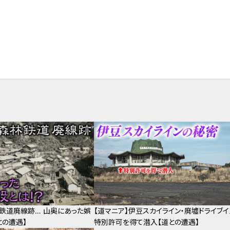
林鉄道廃線跡… 山奥にあった娯
【道マニア】伊豆スカイライン・廃墟ドライブイ
との遭遇】
特別許可を得て潜入【道との遭遇】