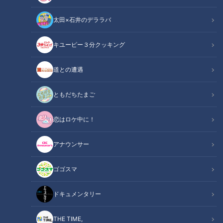
太田×石井のデララバ
キユーピー３分クッキング
道との遭遇
「道との遭遇」動画
道との遭遇
番組OAから、道の映像と道マニアの声を中心に再編集してお
ともだちたまご
届け！
恋はロケ中に！
声は道マニア・鹿取茂雄さん、フリーライター・大竹敏之さん
です！
アナウンサー
『歩道・車道バラエティ 道との遭遇』はCBCテレビ 毎週火
曜23:56～
ゴゴスマ
この記事の画像を見る
ドキュメンタリー
この記事を見たあなたへのおすすめ
THE TIME,