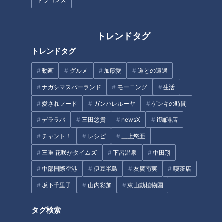
ドラゴンズ
トレンドタグ
200年前の“廃参道”！？千葉・
「神田明神」の前にあるクラン
トレンドタグ
房総半島に眠るかつての霊場
クの謎とは？江戸時代に整備さ
「普門寺」とは
れた「中山道」の歴史を紐解く
動画
グルメ
加藤愛
道との遭遇
旅
ナガシマスパーランド
モーニング
生活
タグ
愛されフード
ガンバレルーヤ
ゲンキの時間
動画
エンタメ
道との遭遇
デララバ
三田悠貴
newsX
if珈琲店
チャント！
レシピ
三上悠亜
番組紹介
三重 花咲かタイムズ
下呂温泉
中田翔
中部国際空港
伊豆半島
友廣南実
喫茶店
道との遭遇
坂下千里子
山内彩加
東山動植物園
「道との遭遇」動画
ミキがミチに出会うバラエティ！全国のユニークな「道」を変化球
タグ検索
目線で深掘り、とことん楽しむ！CBCテレビにて毎週火曜日よる