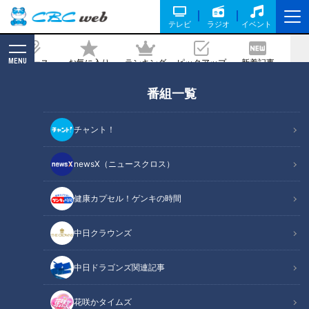
テレビ
ラジオ
イベント
MENU
ニュース
お気に入り
ランキング
ピックアップ
新着記事
CBC MAGAZINE
番組一覧
【名古屋】とある区間に240個も… 国交
省も知らない大量金シャチの謎【道との
チャント！
遭遇】
newsX（ニュースクロス）
2025/05/28 12:00
2025年5月13日放送
健康カプセル！ゲンキの時間
中日クラウンズ
中日ドラゴンズ関連記事
花咲かタイムズ