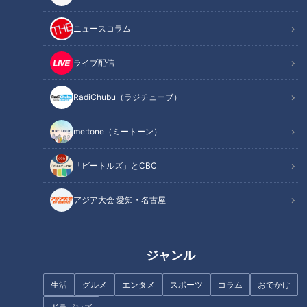
ニュースコラム
ライブ配信
RadiChubu（ラジチューブ）
道マニア・鹿取茂雄は一体何
日本に数本しかない珍しい構造
者？宮城県の廃遊園地「化女沼
の橋！？愛知県にある“構造美に
me:tone（ミートーン）
レジャーランド」との関係から
優れた橋”を巡る旅
別の顔に迫る！
「ビートルズ」とCBC
アジア大会 愛知・名古屋
「糖尿病」夏の食生活に注
「悪性のできもの」見分けるポ
意！…血糖値スパイクが起きて
イント…「皮膚の変化」見逃す
ジャンル
いるサインは？糖尿病の予防・
と危険！専門医に学ぶ！“悪性の
改善法
できもの”のサイン
生活
グルメ
エンタメ
スポーツ
コラム
おでかけ