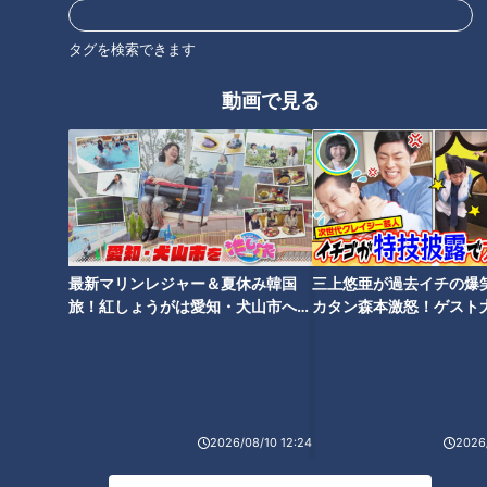
11:56から放送。見逃し配信あり。
タグを検索できます
ホームページ
番組サイト
動画で見る
最新話の見逃し配信はこちら
オススメ関連コンテンツ
最新マリンレジャー＆夏休み韓国
三上悠亜が過去イチの爆
旅！紅しょうがは愛知・犬山市へ
カタン森本激怒！ゲスト
【花咲かタイムズ】
【ともだちたまご】
2026/08/10 12:24
2026/
【道マニア】千葉・未開通道路
【埼玉・秩父】森林鉄道廃線
の先に潜む謎の橋の正体【道と
跡… 山奥にあった娯楽施設と