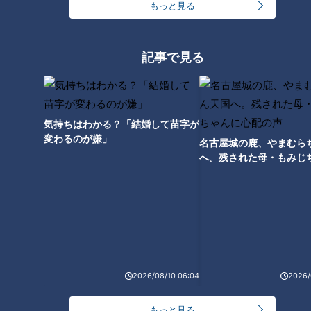
の遭遇】
は？【道との遭遇】
もっと見る
記事で見る
【道マニア】伊豆スカイライ
道マニア【池袋に監獄？】繁華
気持ちはわかる？「結婚して苗字が
ン・廃墟ドライブインに特別許
街に眠る暗渠道を辿ると…【道
変わるのが嫌」
可を得て潜入【道との遭遇】
との遭遇】
名古屋城の鹿、やまむら
へ。残された母・もみじ
配の声
【道マニア】設楽・建設中の橋
の中に潜入【道との遭遇】
2026/08/10 06:04
2026/
もっと見る