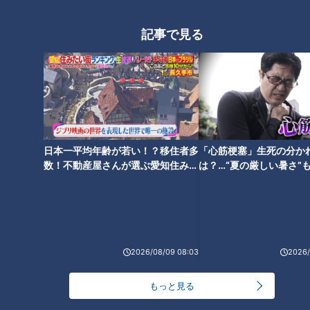
地元食材で自炊しながら旅へ
記事で見る
グラビアアイドル・三田悠貴が
軽トラで愛知一周を目指す
日本一平均年齢が若い！？移住者多
「心筋梗塞」生死の分か
数！不動産屋さんが選ぶ愛知住みた
は？…“夏の厳しい暑さ”
い街ランキング1位は？
に！発症前のキケンなサ
法
2026/08/09 08:03
2026/
ランキング
もっと見る
RANKING