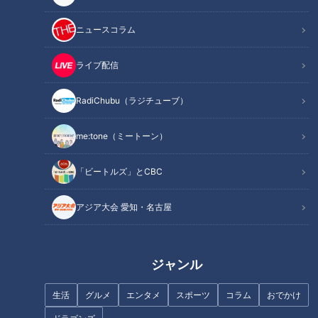
記事に戻る
ニュースコラム
この記事を見たあなたへのおすすめ
ライブ配信
RadiChubu（ラジチューブ）
me:tone（ミートーン）
日本一熱い！150度のサウナ・
ボイメン辻本達規がお薦め！高
三重県四日市市「玉の湯」
温サウナと低温水風呂、温度差
110度の銭湯
「ビートルズ」とCBC
アジア大会 愛知・名古屋
ジャンル
やな開き!「岡崎鮎めし街道」で
絶景!木曽川と国宝犬山城が全部
絶品アユ料理を堪能!
屋から見える老舗旅館
生活
グルメ
エンタメ
スポーツ
コラム
おでかけ