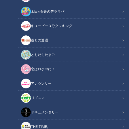
太田×石井のデララバ
キユーピー３分クッキング
CBCテレビ『道との遭遇』
道との遭遇
この記事の画像
（全6枚）
ともだちたまご
恋はロケ中に！
アナウンサー
ゴゴスマ
ドキュメンタリー
THE TIME,