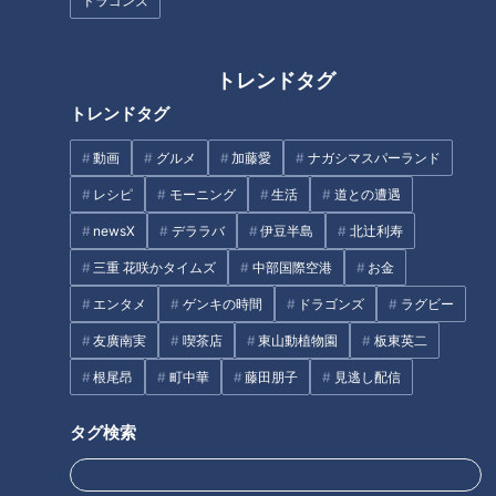
ドラゴンズ
トレンドタグ
トレンドタグ
名物の貝汁に驚き「とんでもな
い量の貝！」 グラビアアイド
動画
グルメ
加藤愛
ナガシマスパーランド
コメダの季節限定メニュー！新
ル・三田悠貴の軽トラ本州縦断
レシピ
モーニング
生活
道との遭遇
作かぼちゃのシロノワールを堪
の旅
能
newsX
デララバ
伊豆半島
北辻利寿
タグ
三重 花咲かタイムズ
中部国際空港
お金
エンタメ
ゲンキの時間
ドラゴンズ
ラグビー
エンタメ
三田悠貴
呂布カルマ
山口
道との遭遇
友廣南実
喫茶店
東山動植物園
板東英二
根尾昂
町中華
藤田朋子
見逃し配信
オススメ関連コンテンツ
タグ検索