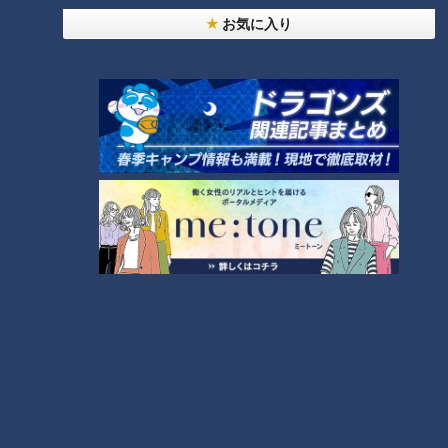
24時間
週間
月間
お気に入り
NEW
「心筋梗塞」生死の分かれ道は？…“夏の厳しい暑
1
さ”もきっかけに！発症前のキケンなサインと対処
法
「すごい痩せましたね！」…世界一楽なスクワッ
ト！？ダイエットのスペシャリストに学ぶ「無理な
2
くやせる方法」
「夏の脳梗塞」熱中症に似ている！？…生死の分か
れ道！経験者から学ぶ“発症時の身体の異変”
3
ＣＢＣ小川実桜アナ、呪術廻戦展で痛感した「自分
に一番遠い職業」
大学のサークルで増える？複数のスポーツを融合さ