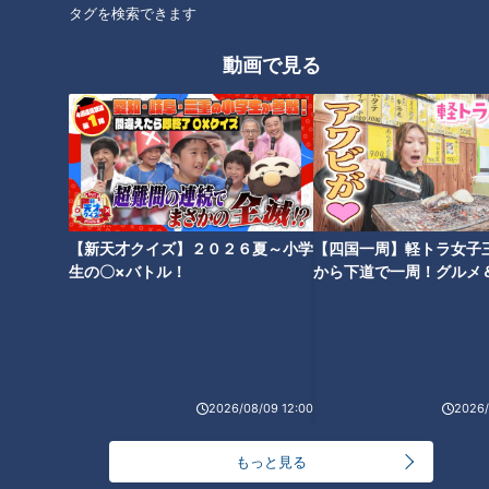
タグを検索できます
動画で見る
ついに岐阜駅にゴール！愛用の
テントサウナに大興奮！水風呂
軽トラもお披露目 グラビアアイ
の代わりに板取川へダイブ「気
ドル・三田悠貴の岐阜1周の旅が
持ちいい～」グラビアアイド
完結！
ル・三田悠貴の岐阜1周の旅
【新天才クイズ】２０２６夏～小学
【四国一周】軽トラ女子
生の〇×バトル！
から下道で一周！グルメ
イブ⑳
【ロケ映像完全版】グラドル三
【ロケ映像完全版】グラドル三
田悠貴が軽トラで北海道3泊4日
田悠貴が軽トラで三重縦断！ 赤
旅！ 下道830㎞の地元グルメ爆
裸々トーク全開の300㎞自炊旅
食旅【道との遭遇】
【道との遭遇】
2026/08/09 12:00
2026/
もっと見る