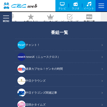
テレビ
ラジオ
イベント
MENU
ニュース
お気に入り
ランキング
ピックアップ
新着記事
CBC MAGAZINE
番組一覧
海水の水風呂！？山口県でバレルサウナ
を堪能 グラビアアイドル・三田悠貴の軽
チャント！
トラ本州縦断の旅
newsX（ニュースクロス）
記事に戻る
健康カプセル！ゲンキの時間
中日クラウンズ
中日ドラゴンズ関連記事
花咲かタイムズ