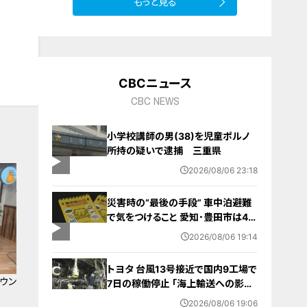
もっと見る
CBCニュース
CBC NEWS
小学校講師の男(38)を児童ポルノ
所持の疑いで逮捕 三重県
2026/08/06 23:18
災害時の“最後の手段” 車中泊避難
で気をつけること 愛知･豊田市は4年
前からマニュアル作成 最悪の場合
2026/08/06 19:14
死に至る｢エコノミークラス症候群｣
にならないために
トヨタ 台風13号接近で国内9工場で
ウン
7日の稼働停止 ｢海上輸送への影響
を踏まえ判断｣ 夏季連休明けの17日
2026/08/06 19:06