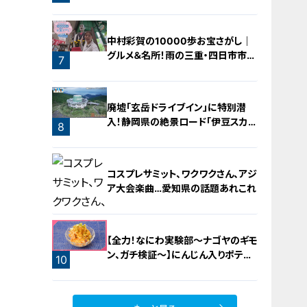
橋梁とは？未公開の道3選
中村彩賀の10000歩お宝さがし｜
グルメ＆名所！雨の三重・四日市市で
7
お宝探し【チャント！特集】
廃墟「玄岳ドライブイン」に特別潜
入！静岡県の絶景ロード「伊豆スカイ
8
ライン」の歴史と魅力に迫る
コスプレサミット、ワクワクさん、アジ
ア大会楽曲…愛知県の話題あれこれ
【全力！なにわ実験部～ナゴヤのギモ
ン、ガチ検証～】にんじん入りポテト
10
サラダ
9