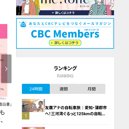
ランキング
RANKING
24時間
週間
月間
友廣アナの自転車旅｜愛知・蒲郡市
へ！三河湾ぐるっと125kmの自転車
1
旅！【チャント！特集】