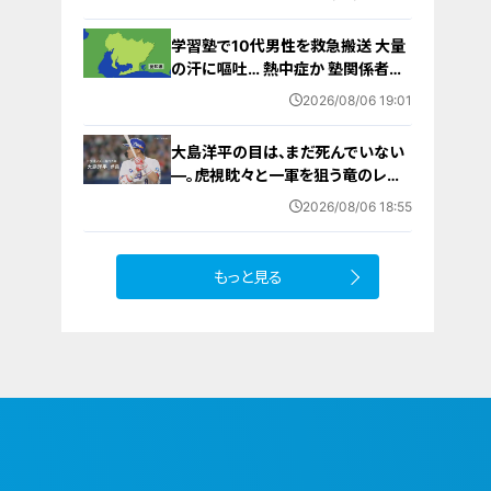
から再開予定
学習塾で10代男性を救急搬送 大量
の汗に嘔吐… 熱中症か 塾関係者が
消防に通報 名古屋
2026/08/06 19:01
大島洋平の目は、まだ死んでいない
―。虎視眈々と一軍を狙う竜のレジ
ェンドが明かした現状とドラゴンズ
2026/08/06 18:55
への思い
もっと見る