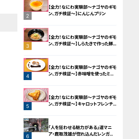
【全力！なにわ実験部～ナゴヤのギモ
ン、ガチ検証～】にんじんプリン
2
【全力！なにわ実験部～ナゴヤのギモ
ン、ガチ検証～】しらたきで作った豚
3
バラミンチの油そば
【全力！なにわ実験部～ナゴヤのギモ
ン、ガチ検証～】赤味噌を使ったミル
4
フィーユ味噌トンカツ
【全力！なにわ実験部～ナゴヤのギモ
ン、ガチ検証～】キャロットフレンチ
5
ロースト
「人を狂わせる魅力がある」道マニ
ア・鹿取茂雄が惚れ込んだレンガの
6