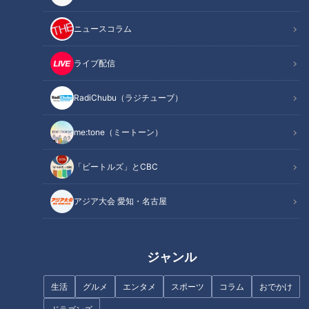
ニュースコラム
ライブ配信
フランス人は菓子店「シャトレ
まるでウォータースライダー！
ーゼ」の店名に顔を赤らめる？
近鉄特急「ひのとり」展望席最
RadiChubu（ラジチューブ）
前列を初体験
me:tone（ミートーン）
「ビートルズ」とCBC
アジア大会 愛知・名古屋
友廣アナの自転車旅｜知多半島
「奥琵琶湖パークウェイ」がで
から渥美半島の先端へ！新シリ
きるまで孤立…“独自の法律”を
ーズ始動 125kmの自転車旅！
作った集落「菅浦」を深掘り
ジャンル
【チャント！特集】
生活
グルメ
エンタメ
スポーツ
コラム
おでかけ