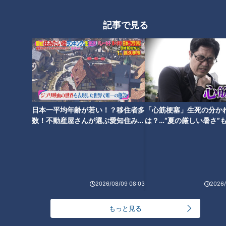
記事で見る
日本一平均年齢が若い！？移住者多
「心筋梗塞」生死の分か
数！不動産屋さんが選ぶ愛知住みた
は？…“夏の厳しい暑さ”
い街ランキング1位は？
に！発症前のキケンなサ
法
ランキング
RANKING
24時間
週間
月間
2026/08/09 08:03
2026/
NEW
もっと見る
「心筋梗塞」生死の分かれ道は？…“夏の厳しい暑