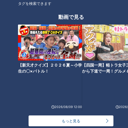
タグを検索できます
の子どもが笑顔になる瞬間【子
が喜ぶ温活の秘訣は？【あった
どもの笑顔WEEK】
かWEEK】
動画で見る
モーニングは喫茶店以外も！朝
「冷えは万病のもと！」カラダ
６時から行列のラーメン店【あ
が喜ぶ温活の秘訣は？【あった
【新天才クイズ】２０２６夏～小学
【四国一周】軽トラ女子
ったかWEEK】
かWEEK】
生の〇×バトル！
から下道で一周！グルメ
イブ⑳
2026/08/09 12:00
2026/
弁当に便利「スープジャー」さ
らに熱々に活用するのは？【あ
もっと見る
ったかWEEK】