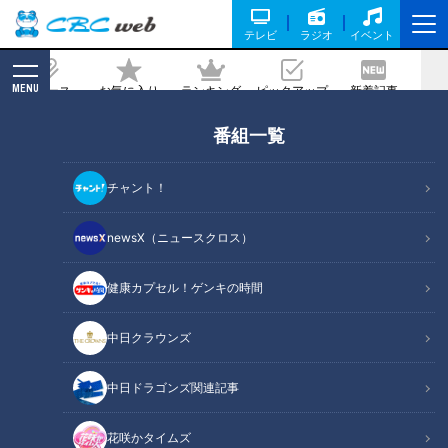
テレビ
ラジオ
イベント
MENU
ニュース
お気に入り
ランキング
ピックアップ
新着記事
CBC MAGAZINE
番組一覧
砂場からフォトスタジオまで！ 視聴者さ
ん御用達の室内公園【子どもの笑顔
チャント！
WEEK】
newsX（ニュースクロス）
記事に戻る
健康カプセル！ゲンキの時間
中日クラウンズ
中日ドラゴンズ関連記事
花咲かタイムズ