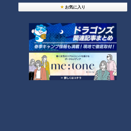
1
さ”もきっかけに！発症前のキケンなサインと対処
お気に入り
法
NEW
モーニング娘。‘26井上春華がハロメンで仲良くし
たいと思っている人は？
大学のサークルで増える？複数のスポーツを融合さ
せた「ピックルボール」
「すごい痩せましたね！」…世界一楽なスクワッ
ト！？ダイエットのスペシャリストに学ぶ「無理な
4
くやせる方法」
2
「夏の脳梗塞」熱中症に似ている！？…生死の分か
れ道！経験者から学ぶ“発症時の身体の異変”
5
3
友廣アナの自転車旅｜愛知・蒲郡市へ！三河湾ぐる