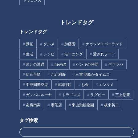
ドラゴンズ
【四国一周】軽トラ女子三田が
「味しみ春雨の中華サラダ」の
トレンドタグ
松山から下道で一周！グルメ＆
作り方【キユーピー３分クッキ
トレンドタグ
絶景ドライブ⑱
ング】
動画
グルメ
加藤愛
ナガシマスパーランド
タグ
生活
レシピ
モーニング
愛されフード
動画
生活
チャント！
道との遭遇
newsX
ゲンキの時間
デララバ
伊豆半島
北辻利寿
三重 花咲かタイムズ
中部国際空港
if珈琲店
お金
エンタメ
オススメ関連コンテンツ
ガンバレルーヤ
ドラゴンズ
ラグビー
三上悠亜
友廣南実
喫茶店
東山動植物園
板東英二
タグ検索
街録！名古屋で聞きました ウチ
「冷えは万病のもと！」カラダ