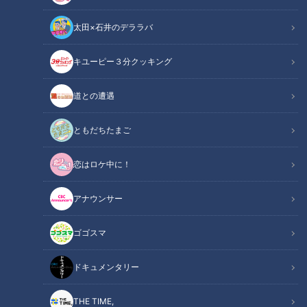
太田×石井のデララバ
キユーピー３分クッキング
砂場からフォトスタジオまで！ 視聴者さん御用達の室内公園【子どもの
道との遭遇
笑顔WEEK】
ともだちたまご
この記事の画像
（全1枚）
恋はロケ中に！
アナウンサー
ゴゴスマ
記事に戻る
ドキュメンタリー
この記事を見たあなたへのおすすめ
THE TIME,