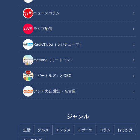
ニュースコラム
ライブ配信
RadiChubu（ラジチューブ）
記事に戻る
me:tone（ミートーン）
この記事を見たあなたへのおすすめ
「ビートルズ」とCBC
アジア大会 愛知・名古屋
愛知岐阜三重 パン屋さんラン
パリふわバゲットが大人気！お
ジャンル
キング【太田×石井のデララ
いしさの秘密は250万円のオー
バ】
ブンにあり！？店主と愛好家
生活
グルメ
エンタメ
スポーツ
コラム
おでかけ
100人に聞いたパン屋さんラン
キング