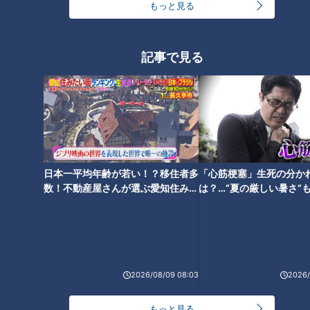
もっと見る
店の味が一堂に集結する韓国グ
ュラン7年連続受賞の本格派創
ルメも コスパ最強の新店肉グル
作ラーメンとは？コスパ最強の
メ
マグロ丼やいちごスイーツも
記事で見る
東京の大人気店「蒙古タンメン
中本」が東海地方に初上陸！激
カワキャラのマフィン専門店
日本一平均年齢が若い！？移住者多
「心筋梗塞」生死の分か
も…並んででも食べたい新店の
数！不動産屋さんが選ぶ愛知住みた
は？…“夏の厳しい暑さ”
絶品グルメとは
い街ランキング1位は？
に！発症前のキケンなサ
法
2026/08/09 08:03
2026/
もっと見る