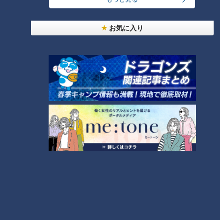
お気に入り
ランキング
RANKING
24時間
週間
月間
NEW
モーニング娘。‘26井上春華がハロメンで仲良くし
たいと思っている人は？
NEW
「心筋梗塞」生死の分かれ道は？…“夏の厳しい暑
2
さ”もきっかけに！発症前のキケンなサインと対処
法
大学のサークルで増える？複数のスポーツを融合さ
せた「ピックルボール」