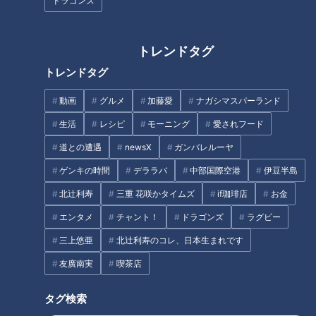
ドラゴンズ
トレンドタグ
トレンドタグ
大行列の正体は “五感を楽しま
「名古屋駅のパン屋さんランキ
せるパン”？午前4時から仕込み
ング」第2位＆第1位を発表！食
動画
グルメ
加藤愛
ナガシマスパーランド
に向き合う、若手実力派パン職
感の秘密は“焼きたてを瞬間冷
人に密着！
凍”？「ル シュプレーム」の食
生活
レシピ
モーニング
愛されフード
パンへのこだわり
道との遭遇
newsX
ガンバレルーヤ
ゲンキの時間
デララバ
中部国際空港
伊豆半島
北辻利寿
三重 花咲かタイムズ
if珈琲店
お金
1日200個売れる！？老舗喫茶店
“訳あり中華そば”が400円！？
エンタメ
チャント！
ドラゴンズ
ラグビー
のテイクアウトが人気！名物
進化が止まらない「岐阜タンメ
三上悠亜
北辻利寿のコレ、日本生まれです
「エビフライサンド」のおいし
ン」の新店とは？新作を開発し
さの秘密に迫る
続ける実験店も
友廣南実
喫茶店
タグ
タグ検索
グルメ
おでかけ
愛知
花咲かタイムズ