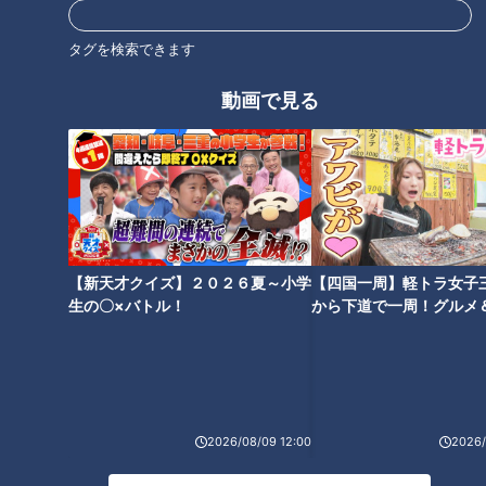
タグを検索できます
オススメ関連コンテンツ
動画で見る
東京の大人気店「蒙古タンメン
つけ麺「つじ田」や元祖辛麵
【新天才クイズ】２０２６夏～小学
【四国一周】軽トラ女子
中本」が東海地方に初上陸！激
「桝元」が東海地方に初上陸！
生の〇×バトル！
から下道で一周！グルメ
カワキャラのマフィン専門店
続々オープンする名店の“極上の
イブ⑳
も…並んででも食べたい新店の
一杯”とは
絶品グルメとは
2026/08/09 12:00
2026/
黒毛和牛カルビが390円！？名
2時間待ちでも食べたい！ミシ