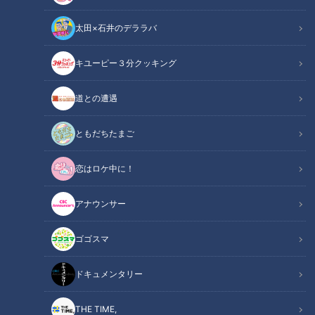
太田×石井のデララバ
キユーピー３分クッキング
道との遭遇
CBCテレビ『花咲かタイムズ』
ともだちたまご
この記事の画像
（全11枚）
恋はロケ中に！
アナウンサー
ゴゴスマ
ドキュメンタリー
THE TIME,