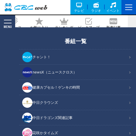
テレビ
ラジオ
イベント
MENU
ニュース
お気に入り
ランキング
ピックアップ
新着記事
CBC MAGAZINE
番組一覧
豪華なビストロ風フォカッチャサン
ド！？ザクとろ食感がたまらない贅沢シ
チャント！
ュークリームも！今食べるべき“新作パ
ン”とは
newsX（ニュースクロス）
健康カプセル！ゲンキの時間
記事に戻る
中日クラウンズ
中日ドラゴンズ関連記事
花咲かタイムズ