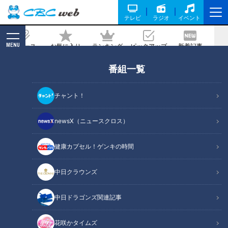
テレビ
ラジオ
イベント
MENU
ニュース
お気に入り
ランキング
ピックアップ
新着記事
CBC MAGAZINE
番組一覧
豪華なビストロ風フォカッチャサン
ド！？ザクとろ食感がたまらない贅沢シ
チャント！
ュークリームも！今食べるべき“新作パ
ン”とは
newsX（ニュースクロス）
健康カプセル！ゲンキの時間
記事に戻る
中日クラウンズ
中日ドラゴンズ関連記事
花咲かタイムズ