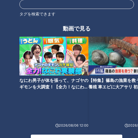
タグを検索できます
オススメ関連コンテンツ
動画で見る
東京の大人気店「蒙古タンメン
つけ麺「つじ田」や元祖辛麵
なにわ男子が体を張って、ナゴヤの
【特集】篠島の漁業を救
中本」が東海地方に初上陸！激
「桝元」が東海地方に初上陸！
ギモンを大調査！【全力！なにわ実
養殖 車エビに大アサリ 
カワキャラのマフィン専門店
続々オープンする名店の“極上の
験部～ナゴヤのギモン、ガチ検証
【newsX】
も…並んででも食べたい新店の
一杯”とは
～】
絶品グルメとは
2026/08/06 12:00
2026/
黒毛和牛カルビが390円！？名
2時間待ちでも食べたい！ミシ