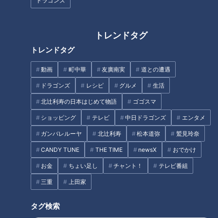
ドラゴンズ
トレンドタグ
トレンドタグ
愛知岐阜三重 パン屋さんラン
パリふわバゲットが大人気！お
キング【太田×石井のデララ
いしさの秘密は250万円のオー
動画
町中華
友廣南実
道との遭遇
バ】
ブンにあり！？店主と愛好家
100人に聞いたパン屋さんラン
ドラゴンズ
レシピ
グルメ
生活
キング
北辻利寿の日本はじめて物語
ゴゴスマ
ショッピング
テレビ
中日ドラゴンズ
エンタメ
ガンバレルーヤ
北辻利寿
松本道弥
鷲見玲奈
“ネクストブレイク”のハイテク
パン達人激推し!続々とオープン
CANDY TUNE
THE TIME
newsX
おでかけ
遊具！？大型犬専門ドッグカフ
する話題の大注目パン屋さん
お金
ちょい足し
チャント！
テレビ番組
ェも！雨の日も満喫できる進化
&amp;オススメの激ウマこだわ
系“室内遊び場”とは
りパン!
三重
上田家
タグ
タグ検索
グルメ
おでかけ
愛知
花咲かタイムズ