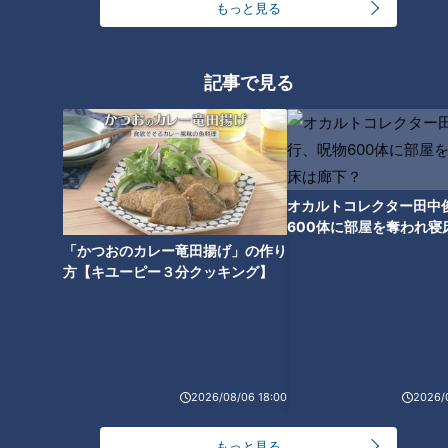
もっと見る
店の味が一堂に集結する韓国グ
ュラン7年連続受賞の本格派創
ルメも コスパ最強の新店肉グル
作ラーメンとは？コスパ最強の
メ
マグロ丼やいちごスイーツも
記事で見る
東京の大人気店「蒙古タンメン
オカルトコレクター田中
中本」が東海地方に初上陸！激
600体に部屋を奪われ寝
カワキャラのマフィン専門店
下？
「かつおのカレー竜田揚げ」の作り
も…並んででも食べたい新店の
方【キユーピー３分クッキング】
絶品グルメとは
2026/08/06 18:00
2026/
もっと見る