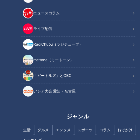
ニュースコラム
ライブ配信
RadiChubu（ラジチューブ）
記事に戻る
me:tone（ミートーン）
この記事を見たあなたへのおすすめ
「ビートルズ」とCBC
アジア大会 愛知・名古屋
「名古屋駅のパン屋さんランキ
「いつも同じ味の弁当を届けた
ジャンル
ング」第2位＆第1位を発表！食
い」弁当は全品420円！コスパ
感の秘密は“焼きたてを瞬間冷
最強弁当専門店の1日に密着！
生活
グルメ
エンタメ
スポーツ
コラム
おでかけ
凍”？「ル シュプレーム」の食
パンへのこだわり