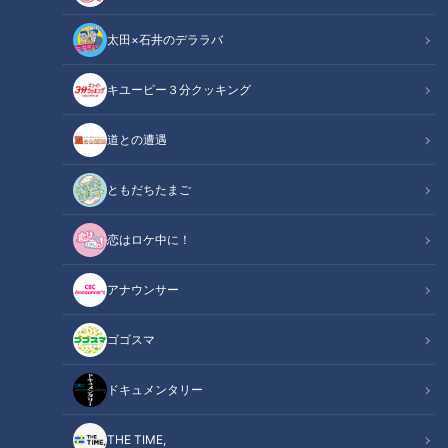
太田×石井のデララバ
キユーピー３分クッキング
道との遭遇
CBCテレビ『花咲かタイムズ』
ともだちたまご
この記事の画像
（全11枚）
恋はロケ中に！
アナウンサー
ゴゴスマ
ドキュメンタリー
THE TIME,