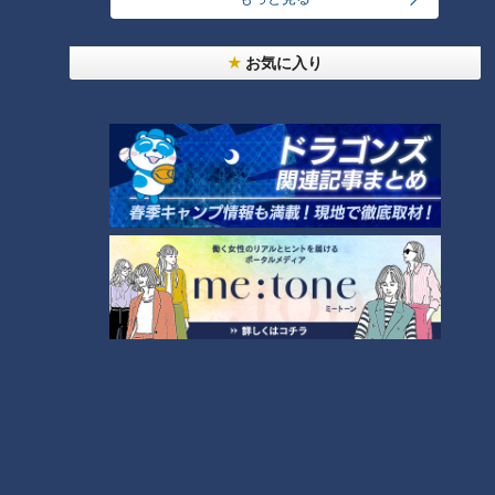
お気に入り
ランキング
RANKING
24時間
週間
月間
【全力！なにわ実験部～ナゴヤのギモン、ガチ検証
～】しらたきで作った豚バラミンチの油そば
1
「人を狂わせる魅力がある」道マニア・鹿取茂雄が
惚れ込んだレンガの橋梁とは？未公開の道3選
2
友廣アナの自転車旅｜愛知・蒲郡市へ！三河湾ぐる
っと125kmの自転車旅！【チャント！特集】
3