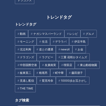
ドラゴンズ
トレンドタグ
トレンドタグ
名古屋から台湾“0泊”弾丸旅へ！
名古屋発着の“0泊台湾弾丸ツア
最大25時間で台湾グルメをどれ
ー”が超お得！？低コスト航空
動画
ナガシマスパーランド
レシピ
グルメ
だけ楽しめる！？
「Peach」で気軽に海外旅行
へ！
モーニング
生活
デララバ
伊豆半島
北辻利寿
道との遭遇
newsX
お金
ドラゴンズ
ラグビー
三重 花咲かタイムズ
中部国際空港
友廣南実
喫茶店
東山動植物園
ほぼ岐阜・美濃市だけ愛されフ
ほぼ愛知・春日井市だけ愛され
板東英二
根尾昂
町中華
藤田朋子
ード『末広堂美濃アイス』をい
フード『ハオユー麺』をいただ
見逃し配信
鷲見玲奈
10000歩お宝さがし
ただきます！【チャント！】
きます！【チャント！】
THE TIME
タグ
タグ検索
グルメ
おでかけ
三重
花咲かタイムズ