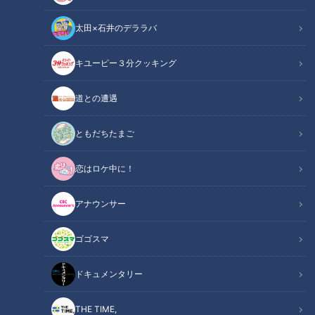
太田×石井のデララバ
キユーピー３分クッキング
道との遭遇
CBCテレビ「花咲かタイムズ」
ともだちたまご
この記事の画像
（全9枚）
恋はロケ中に！
アナウンサー
ゴゴスマ
ドキュメンタリー
THE TIME,