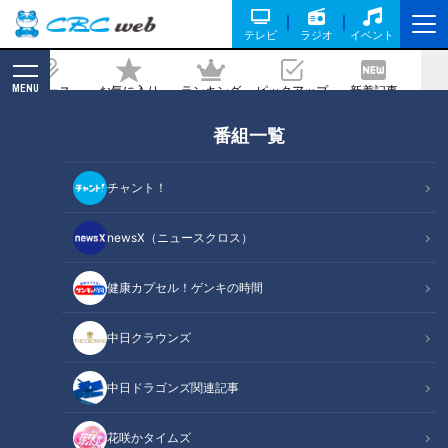
テレビ
ラジオ
イベント
MENU
ニュース
お気に入り
ランキング
ピックアップ
新着記事
CBC MAGAZINE
番組一覧
「伊勢エビ」が地域最安値！？「あのり
ふぐ」のフルコースが付いた一棟貸し切
チャント！
り宿も！秋にオススメの“三重ブラン
ド”極上グルメとは
newsX（ニュースクロス）
健康カプセル！ゲンキの時間
記事に戻る
中日クラウンズ
中日ドラゴンズ関連記事
花咲かタイムズ