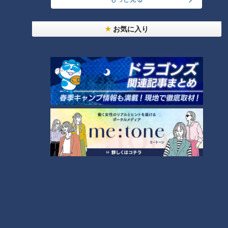
お気に入り
ランキング
RANKING
24時間
週間
月間
ＣＢＣ小川実桜アナ、呪術廻戦展で痛感した「自分
に一番遠い職業」
友廣アナの自転車旅｜愛知・蒲郡市へ！三河湾ぐる
っと125kmの自転車旅！【チャント！特集】
2
「名古屋駅のパン屋さんランキング」第2位＆第1位
を発表！食感の秘密は“焼きたてを瞬間冷凍”？「ル
1
3
シュプレーム」の食パンへのこだわり