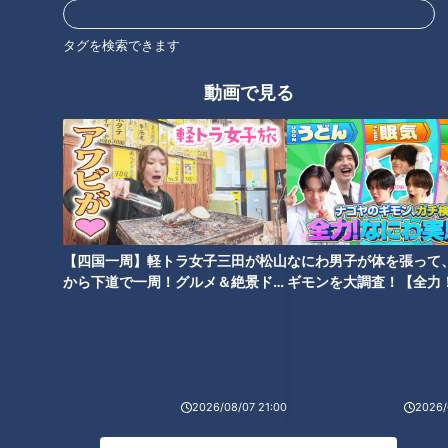
タグを検索できます
オススメ関連コンテンツ
動画で見る
最高ランクは“1泊300万円”！？
知る人ぞ知る“愛知のナイアガ
【四国一周】軽トラ女子三田が松山
なにわ男子が体を張って
超高級ホテルからコスパ最強の
ラ”！？夏しか見られない光の芸
から下道で一周！グルメ＆絶景ドラ
ギモンを大調査！【全力
オールインクルーシブホテルま
術も 今行くべき“真夏の絶景ひ
イブ⑳
験部～ナゴヤのギモン、
で！大注目の最新ホテルとは
んやりスポット”とは
～】
2026/08/07 21:00
2026/
“超豪華フルコース付き”の1棟貸
黒毛和牛カルビが390円！？名