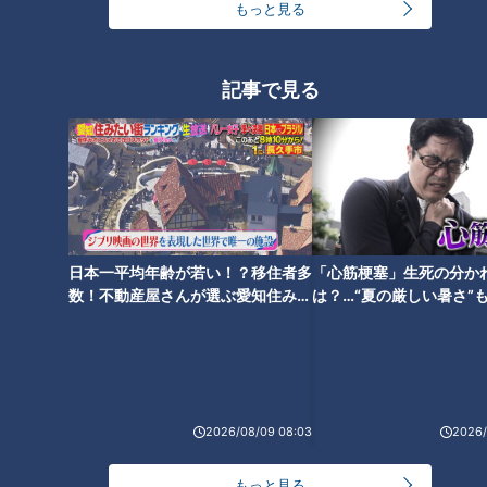
もっと見る
し宿！？愛知県新城市のリバー
店の味が一堂に集結する韓国グ
ビュースポット＆レトロな合掌
ルメも コスパ最強の新店肉グル
造りカフェ
メ
記事で見る
2時間待ちでも食べたい！ミシ
ュラン7年連続受賞の本格派創
作ラーメンとは？コスパ最強の
日本一平均年齢が若い！？移住者多
「心筋梗塞」生死の分か
マグロ丼やいちごスイーツも
数！不動産屋さんが選ぶ愛知住みた
は？…“夏の厳しい暑さ”
い街ランキング1位は？
に！発症前のキケンなサ
法
2026/08/09 08:03
2026/
もっと見る