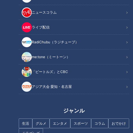
ニュースコラム
ライブ配信
RadiChubu（ラジチューブ）
記事に戻る
me:tone（ミートーン）
この記事を見たあなたへのおすすめ
「ビートルズ」とCBC
アジア大会 愛知・名古屋
超激レアのネタ「にしん」から
ドラゴンズ柳裕也投手が“幻のノ
ジャンル
お値打ち「濃厚うに包み」ま
ーヒットノーラン”を語る 福永
で！“回転寿司マニア”が鮮度も
裕基、石川昂弥に猛ツッコミ！
生活
グルメ
エンタメ
スポーツ
コラム
おでかけ
味も抜群の絶品ネタをご紹介