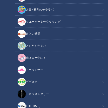
太田×石井のデララバ
キユーピー３分クッキング
長引く肩こりの意外な原因
道との遭遇
この記事の画像
（全2枚）
ともだちたまご
恋はロケ中に！
アナウンサー
ゴゴスマ
記事に戻る
ドキュメンタリー
この記事を見たあなたへのおすすめ
THE TIME,