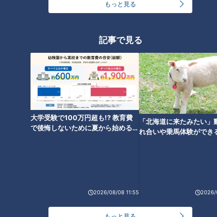
もっと見る
足の冷えと思ったら“動脈硬
化”静かに進む「血管の老化」
記事で見る
大学受験で100万円超も!? 教育費
「北海道に来たみたい」
で後悔しないために夏から始めるお
れ合いや乗馬体験ができ
金の準備術とは
ススメ！不動産屋さんが
とは
ランキング
RANKING
2026/08/08 11:55
2026/
24時間
週間
月間
もっと見る