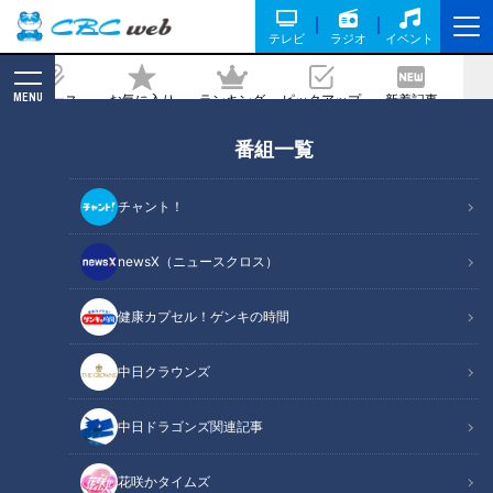
テレビ
ラジオ
イベント
MENU
ニュース
お気に入り
ランキング
ピックアップ
新着記事
CBC MAGAZINE
番組一覧
長引く肩こりの意外な原因
チャント！
記事に戻る
newsX（ニュースクロス）
健康カプセル！ゲンキの時間
中日クラウンズ
中日ドラゴンズ関連記事
花咲かタイムズ