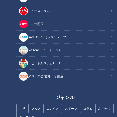
ニュースコラム
ライブ配信
国民病「肩こり」原因は首？…
がん？ただの風邪？見分けるポ
注目のインナーマッスル「頚長
イントは「２週間」...専門医に
RadiChubu（ラジチューブ）
筋（けいちょうきん）」！肩こ
学ぶ！がんの見分け方や早期発
りや首のこりなど不調から身体
見の方法
me:tone（ミートーン）
を守る方法
「ビートルズ」とCBC
アジア大会 愛知・名古屋
「正月太り」名医おすすめダイ
「ピントが合わない」「視力が
エット食材は？…今日から始め
落ちた」…“アイフレイル”か
る「正月太り」改善法
も？早期発見・対処が重要！目
ジャンル
の不調「アイフレイル」の真実
生活
グルメ
エンタメ
スポーツ
コラム
おでかけ