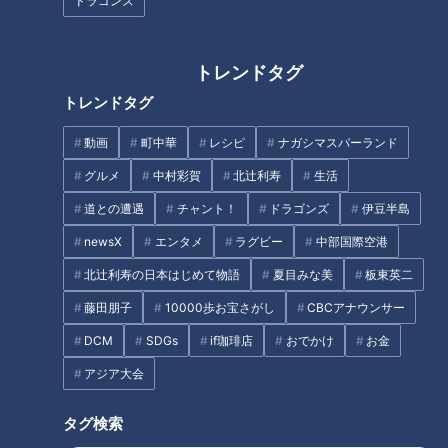
ドラゴンズ
「股関節痛」放置すると最悪“寝
トレンドタグ
「すごい痩せましたね！」…世
たきり”…名医が教える「股関
トレンドタグ
界一楽なスクワット！？ダイエ
節」の痛み・違和感を予防・改
ットのスペシャリストに学ぶ
善する方法
動画
町中華
レシピ
ナガシマスパーランド
「無理なくやせる方法」
タグ
グルメ
中村彩賀
北辻利寿
生活
道との遭遇
チャント！
ドラゴンズ
伊豆半島
生活
健康
坂下千里子
石丸幹二
newsX
エンタメ
ラグビー
中部国際空港
北辻利寿の日本はじめて物語
夏目みな美
板東英二
藤田朋子
10000歩お宝さがし
CBCアナウンサー
オススメ関連コンテンツ
DCM
SDGs
if珈琲店
おでかけ
お金
アジア大会
タグ検索