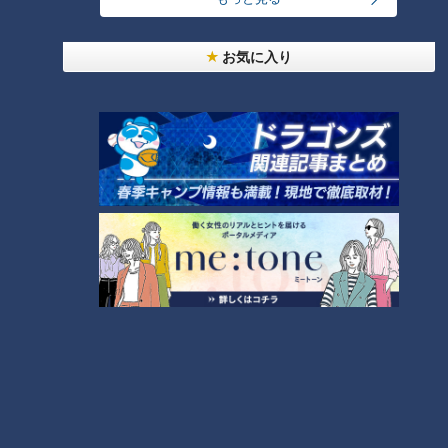
友廣アナの自転車旅｜愛知・蒲郡市へ！三河湾ぐる
っと125kmの自転車旅！【チャント！特集】
1
お気に入り
大学のサークルで増える？複数のスポーツを融合さ
せた「ピックルボール」
2
美味しさと栄養、ダブルでアップ！とうもろこしの
バター醤油炊き込みご飯
3
弁当3個で3万円？PayPay会計ミスで店員のひと言
にイラッ
4
「人を狂わせる魅力がある」道マニア・鹿取茂雄が
惚れ込んだレンガの橋梁とは？未公開の道3選
5