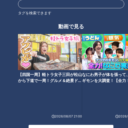
名医がコレステロールを下げる
たった10秒で劇的変化！本当に
タグを検索できます
方法を伝授
効く時短ストレッチ
動画で見る
世界一楽なスクワット！？ダイ
ポキっと鳴ったら要注意！ひざ
【四国一周】軽トラ女子三田が松山
なにわ男子が体を張って
エットのスペシャリストに学ぶ
寿命を延ばす方法
から下道で一周！グルメ＆絶景ドラ
ギモンを大調査！【全力
「無理なくやせる方法」
イブ⑳
験部～ナゴヤのギモン、
～】
2026/08/07 21:00
2026/