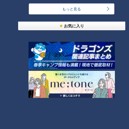
もっと見る
「人を狂わせる魅力がある」道マニア・鹿取茂雄が
惚れ込んだレンガの橋梁とは？未公開の道3選
1
お気に入り
友廣アナの自転車旅｜愛知・蒲郡市へ！三河湾ぐる
っと125kmの自転車旅！【チャント！特集】
2
NEW
【全力！なにわ実験部～ナゴヤのギモン、ガチ検証
3
～】しらたきで作った豚バラミンチの油そば
NEW
【全力！なにわ実験部～ナゴヤのギモン、ガチ検証
4
～】にんじんプリン
「夏野菜のフリッタータ」の作り方【キユーピー３
分クッキング】