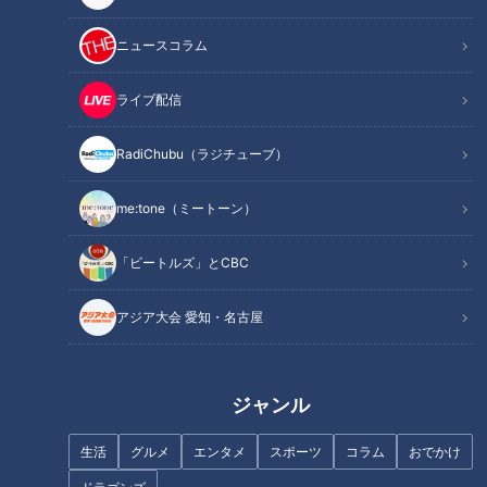
ニュースコラム
ライブ配信
コワモテのドラゴンズ名参謀森
来季は期待の背番号7へ！二軍
RadiChubu（ラジチューブ）
繁和氏が助っ人サノーとアブレ
スタートから四番打者も務めた
ウのこれからについてズバリ語
竜の強打者・福永裕基の成長の
me:tone（ミートーン）
る！
シーズンを振り返る！
「ビートルズ」とCBC
アジア大会 愛知・名古屋
開幕から波に乗れない竜の若き
1200年の歴史を持つ「日本一危
エース高橋宏斗 苦悩、葛藤する
険な火祭り」！？燃え盛る松明
胸中を激白「半分かかっている
に果敢に飛び込む男性たちの雄
ジャンル
ボタンが何十個もある」
姿に密着！
生活
グルメ
エンタメ
スポーツ
コラム
おでかけ