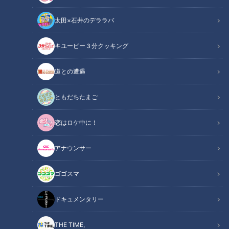
太田×石井のデララバ
キユーピー３分クッキング
「サンデードラゴンズ」より福永裕基選手(C)CBCテレビ
道との遭遇
この記事の画像
（全4枚）
ともだちたまご
恋はロケ中に！
アナウンサー
ゴゴスマ
記事に戻る
ドキュメンタリー
この記事を見たあなたへのおすすめ
THE TIME,