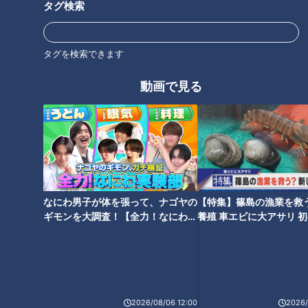
タグ検索
タグを検索できます
38年ぶり新人でOP戦16イニン
開幕投手の発表、早すぎません
グ無失点！櫻井頼之介は慢心せ
か？逆襲めざす井上ドラゴンズ
動画で見る
ずマイペースに突き進む！
は柳裕也
メジャー通算164本の助っ人ミ
開幕スタメン遊撃手の座は誰
なにわ男子が体を張って、ナゴヤの
【特集】篠島の漁業を救
ゲル・サノー！ゴリラパワーで
に？井上ドラゴンズ最大のテー
ギモンを大調査！【全力！なにわ実
養殖 車エビに大アサリ 
順調な手応えを語る！
マいよいよ決着へ
験部～ナゴヤのギモン、ガチ検証
【newsX】
～】
2026/08/06 12:00
2026/