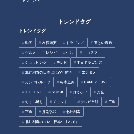
ドラゴンズ
トレンドタグ
あなたの推しはいったい何位？
竜ゴールデンルーキー金丸夢斗
毎年恒例ドラゴンズ推しメンコ
を球界のエースに！高橋宏を育
トレンドタグ
ンテスト順位決定！
てた落合二軍監督が明かす“育成
プラン”とは？
動画
友廣南実
ドラゴンズ
道との遭遇
タグ
グルメ
レシピ
生活
ゴゴスマ
スポーツ
中日ドラゴンズ
サンデードラゴンズ
ショッピング
テレビ
中日ドラゴンズ
北辻利寿の日本はじめて物語
エンタメ
ドラゴンズを愛して半世紀！竹内茂喜の『野球のドテ煮』
ガンバレルーヤ
松本道弥
CANDY TUNE
福永裕基
THE TIME
newsX
おでかけ
お金
ちょい足し
チャント！
テレビ番組
三重
オススメ関連コンテンツ
下道
井端弘和
北辻利寿
北辻利寿のコレ、日本生まれです