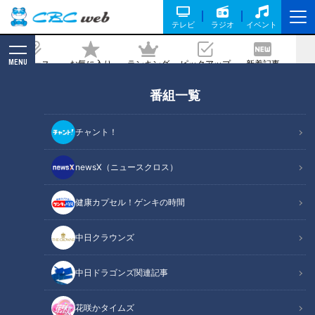
テレビ
ラジオ
イベント
MENU
ニュース
お気に入り
ランキング
ピックアップ
新着記事
CBC MAGAZINE
番組一覧
「野球人生を懸けた一年に」竜浮上のキ
ーマン・福永裕基選手、2026年覚悟の
チャント！
シーズン始まる
newsX（ニュースクロス）
記事に戻る
健康カプセル！ゲンキの時間
中日クラウンズ
中日ドラゴンズ関連記事
花咲かタイムズ