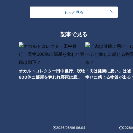
根尾昂さすがの存在感！侍ジャ
もっと見る
パン大谷翔平とのハイタッチに
竜党は感無量
記事で見る
オカルトコレクター田中俊行、呪物
「肉は健康に悪い」は嘘
600体に部屋を奪われ寝床は廊
幸せに感じる物質が出る
下？
ランキング
RANKING
2026/08/06 06:04
2026/
24時間
週間
月間