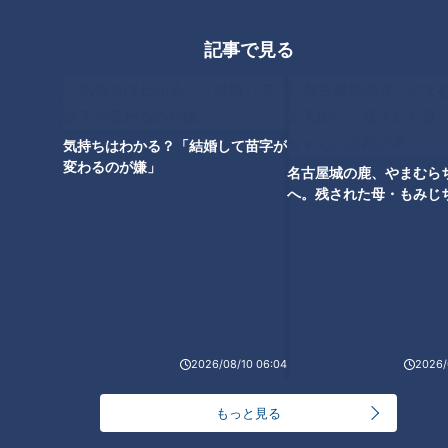
記事で見る
竜のルーキー鵜飼航丞を深掘
気持ちはわかる？「結婚して苗字が
り！『目線を動かす理由』『外
変わるのが嫌」
名古屋城の鹿、やまむら
のスライダー対策』『豪快フル
へ。残された母・もみじ
スイングの理由』に迫る
配の声
2026/08/10 06:04
2026/
もっと見る