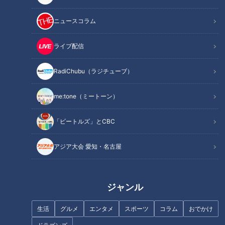
記事に戻る
ニュースコラム
この記事を見たあなたへのおすすめ
ライブ配信
RadiChubu（ラジチューブ）
me:tone（ミートーン）
“可児の竜”がエースになる日を
石川昂弥かくも長き不在～立浪
「ビートルズ」とCBC
信じて― ドラゴンズ勝野昌慶を
ドラゴンズ正念場に飛び出すの
全力で応援するコラム
は誰？
アジア大会 愛知・名古屋
ジャンル
生活
グルメ
エンタメ
スポーツ
コラム
おでかけ
開幕6試合を勝率5割キープ！新
ドラゴンズを愛し、愛された男