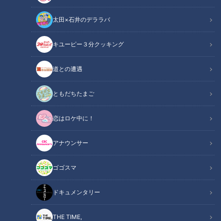
太田×石井のデララバ
キユーピー３分クッキング
「サンデードラゴンズ」より根尾昂選手(C)CBCテレビ
道との遭遇
この記事の画像
（全5枚）
ともだちたまご
恋はロケ中に！
アナウンサー
ゴゴスマ
ドキュメンタリー
THE TIME,