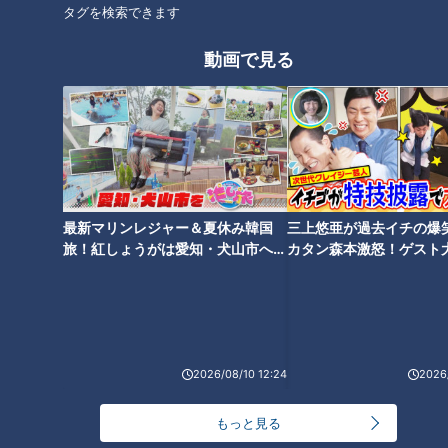
タグを検索できます
オススメ関連コンテンツ
動画で見る
根尾昂ついに投手に本格転向
“投手・根尾”について立浪和義
へ！立浪ドラゴンズ夢の“起爆
監督が明言「しっかりやらせて
剤”その行方
最新マリンレジャー＆夏休み韓国
いきたい」
三上悠亜が過去イチの爆
旅！紅しょうがは愛知・犬山市へ
カタン森本激怒！ゲスト
【花咲かタイムズ】
【ともだちたまご】
2026/08/10 12:24
2026/
中日・清水達也、目指すは憧れ
新外国人タバちゃん、その明る
続けるクローザー！“ライデルが
さがドラゴンズの救世主となる
もっと見る
メジャーに行けば、次は僕が抑
か！
えに”