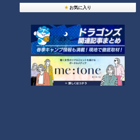
お気に入り
ランキング
RANKING
24時間
週間
月間
モーニング娘。‘26井上春華がハロメンで仲良くし
たいと思っている人は？
友廣アナの自転車旅｜愛知・蒲郡市へ！三河湾ぐる
っと125kmの自転車旅！【チャント！特集】
2
「心筋梗塞」生死の分かれ道は？…“夏の厳しい暑
さ”もきっかけに！発症前のキケンなサインと対処
3
法
1
大学のサークルで増える？複数のスポーツを融合さ