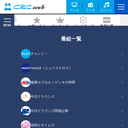
テレビ
ラジオ
イベント
MENU
ニュース
お気に入り
ランキング
ピックアップ
新着記事
CBC MAGAZINE
番組一覧
夢の三刀流に決着― ドラゴンズ根尾昂が
ピッチャー本格始動の胸中を語った２２
チャント！
歳の決意表明
newsX（ニュースクロス）
記事に戻る
健康カプセル！ゲンキの時間
中日クラウンズ
中日ドラゴンズ関連記事
花咲かタイムズ