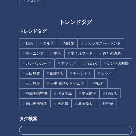
生・与田ドラゴンズ野球の姿と
―鉄腕リリーバー祖父江大輔氏
ドラゴンズ
は？
が竜にまつわる謎や噂、疑問を
解決。そして後輩・根尾昂の可
能性を語る
トレンドタグ
トレンドタグ
動画
グルメ
加藤愛
ナガシマスパーランド
柳史上最高の投球フォームに到
落合博満と松坂大輔に救われた
モーニング
生活
愛されフード
道との遭遇
達した道のりと竜投手陣再建に
―。ドラゴンズ小笠原慎之介の
ガンバレルーヤ
デララバ
newsX
ゲンキの時間
自らが果たすべき役割、そして
復活を支えた超一流の存在
悩める後輩・高橋宏斗へのエー
三田悠貴
if珈琲店
チャント！
レシピ
タグ
ル― ドラゴンズ柳裕也が語り尽
三上悠亜
三重 花咲かタイムズ
中田翔
くしたサンドラ独占インタビュ
ー
中部国際空港
伊豆半島
友廣南実
喫茶店
中日ドラゴンズ
サンデードラゴンズ
東山動植物園
根尾昂
瀬藤亮太
町中華
サンドラを観られなかった全国のドラ友と共有したい番組のコト
根尾昂
タグ検索