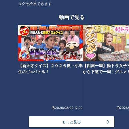
タグを検索できます
オススメ関連コンテンツ
動画で見る
吉見さん大爆笑！元中日・伊藤
谷繁今だから話す！ミスタード
【新天才クイズ】２０２６夏～小学
【四国一周】軽トラ女子
凖規さん、今だから語れるドラ
ラゴンズ立浪、現役時代キャン
生の〇×バトル！
から下道で一周！グルメ
フト当日裏話！“頭の中はコアラ
プ笑い話！威風堂々と滞在時間
イブ⑳
のマーチでいっぱいでした”
5分で球場を去る！
2026/08/09 12:00
2026/
懐かしの話題再び！落合英二さ
坂の上には星野エンマ様！？イ
もっと見る
んからレジェンド岩瀬さんへ無
バケンコンビ、思い出すのもゾ