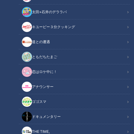
太田×石井のデララバ
キユーピー３分クッキング
CBCテレビ野球中継「燃えよドラゴンズ」(C)燃えドラch
道との遭遇
この記事の画像
（全11枚）
ともだちたまご
恋はロケ中に！
アナウンサー
ゴゴスマ
ドキュメンタリー
THE TIME,