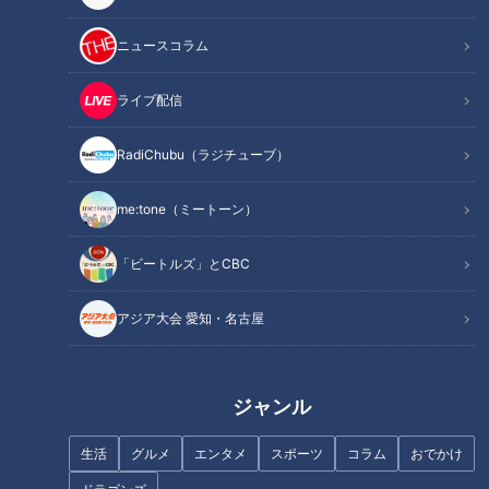
ニュースコラム
ライブ配信
記事に戻る
RadiChubu（ラジチューブ）
この記事を見たあなたへのおすすめ
me:tone（ミートーン）
「ビートルズ」とCBC
アジア大会 愛知・名古屋
敵をダマすには、まず味方か
憲伸メジャー回顧 迷アナウン
ら！川上憲伸、今だから明かす
スに『思わずコケそうになりま
ジャンル
現役時代マル秘情報！
した』
生活
グルメ
エンタメ
スポーツ
コラム
おでかけ