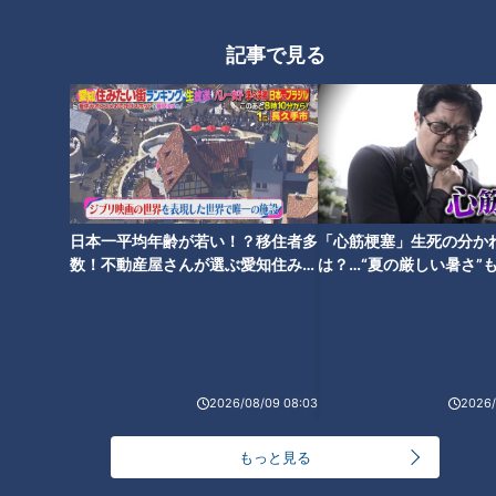
情の一言！“オーラがないんだ
っとする坂路ダッシュ！地獄の
よ”
キャンプ前編
記事で見る
井端激白！『（荒木は）上手い
んだわ！』名手アライバコン
ビ、悶絶落合ノックに無言の駆
日本一平均年齢が若い！？移住者多
「心筋梗塞」生死の分か
け引き！？地獄のキャンプ後編
数！不動産屋さんが選ぶ愛知住みた
は？…“夏の厳しい暑さ”
い街ランキング1位は？
に！発症前のキケンなサ
法
2026/08/09 08:03
2026/
もっと見る