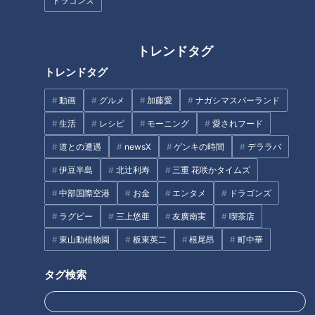
ドラゴンズ
トレンドタグ
クラスの女子は『国宝』と呼
“青春”と“株式会社”が共存…女子
トレンドタグ
ぶ…進学校の強豪卓球部にいた
高生シンガーの歌声響く商業高
イケメン主将 歩くだけでザワつ
校 共に感じ、学び、笑って社会
動画
グルメ
加藤愛
ナガシマスパーランド
く
へ
生活
レシピ
モーニング
愛されフード
道との遭遇
newsX
ゲンキの時間
デララバ
伊豆半島
北辻利寿
三重 花咲かタイムズ
中部国際空港
お金
エンタメ
ドラゴンズ
憲伸＆吉見がイジリ倒してもビ
【レギュラー化!?てぃ先生の“子
クともしない影の名捕手・小田
育てお悩み相談室”第2弾】あと
ラグビー
三上悠亜
友廣南実
喫茶店
幸平「誰がぶーちゃんやねん！
10分、生でしゃべります#64
東山動植物園
板東英二
根尾昂
町中華
名前あるわっ！」
タグ
タグ検索
井端弘和
川上井端のすべらない話
川上憲伸