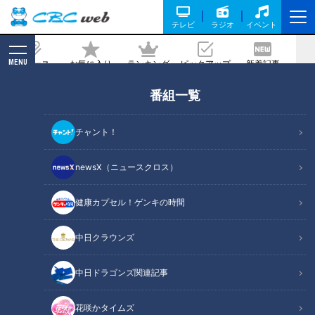
テレビ
ラジオ
イベント
MENU
ニュース
お気に入り
ランキング
ピックアップ
新着記事
CBC MAGAZINE
番組一覧
理不尽、不条理、そして無駄のオンパレ
ード！憲伸・井端が当時を嘆く“高校野
チャント！
球謎の練習”
newsX（ニュースクロス）
記事に戻る
健康カプセル！ゲンキの時間
中日クラウンズ
中日ドラゴンズ関連記事
花咲かタイムズ