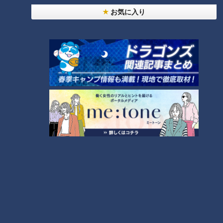
お気に入り
ランキング
RANKING
24時間
週間
月間
NEW
「心筋梗塞」生死の分かれ道は？…“夏の厳しい暑
1
さ”もきっかけに！発症前のキケンなサインと対処
法
NEW
モーニング娘。‘26井上春華がハロメンで仲良くし
たいと思っている人は？
「すごい痩せましたね！」…世界一楽なスクワッ
ト！？ダイエットのスペシャリストに学ぶ「無理な
3
くやせる方法」