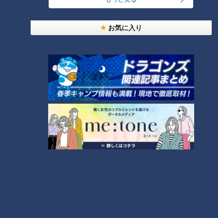
たいと思っている人は？
お気に入り
大学のサークルで増える？複数のスポーツを融合さ
せた「ピックルボール」
「心筋梗塞」生死の分かれ道は？…“夏の厳しい暑
さ”もきっかけに！発症前のキケンなサインと対処
3
法
1
友廣アナの自転車旅｜愛知・蒲郡市へ！三河湾ぐる
っと125kmの自転車旅！【チャント！特集】
4
2
売り切れ続出？「ゆかり」の坂角総本舗がサブレを
発売
本場アメリカの味に舌鼓！ボリューム満点グルメか