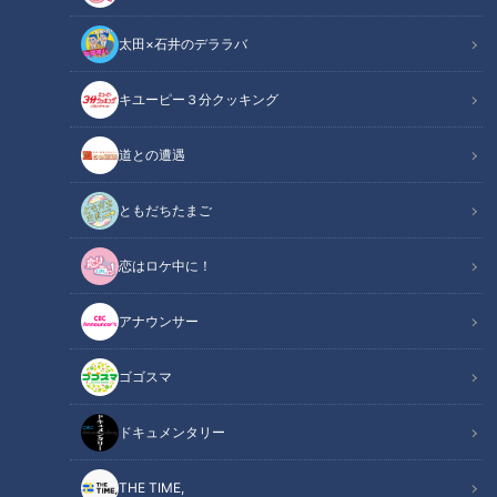
太田×石井のデララバ
キユーピー３分クッキング
ナゴヤドーム空撮
道との遭遇
この記事の画像
（全1枚）
ともだちたまご
恋はロケ中に！
アナウンサー
記事に戻る
ゴゴスマ
この記事を見たあなたへのおすすめ
ドキュメンタリー
THE TIME,