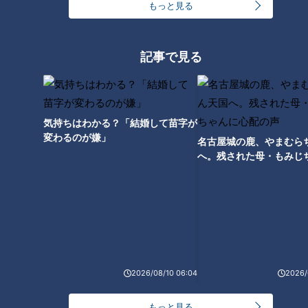
もっと見る
記事で見る
気持ちはわかる？「結婚して苗字が
変わるのが嫌」
名古屋城の鹿、やまむら
へ。残された母・もみじ
配の声
ランキング
RANKING
24時間
週間
月間
2026/08/10 06:04
2026/
モーニング娘。‘26井上春華がハロメンで仲良くし
もっと見る