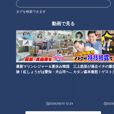
岩瀬、永久欠番へのファンの思
中日のキーマンを井端弘和氏が
いと背番号にまつわるドラゴン
語る！独自の野球論は若手の良
タグを検索できます
ズの絆
き教材に
動画で見る
中日・小笠原の現在地。球団史
なぜ中日にフェイスガードは普
上最年少開幕投手を支えた男
及しないのか？選手の生の声を
聞いてみた
最新マリンレジャー＆夏休み韓国
三上悠亜が過去イチの爆
旅！紅しょうがは愛知・犬山市へ
カタン森本激怒！ゲスト
【花咲かタイムズ】
【ともだちたまご】
中日の正捕手は誰だ？伊東コー
2026/08/10 12:24
2026/
チが示す頭ひとつ抜け出すため
の判断基準