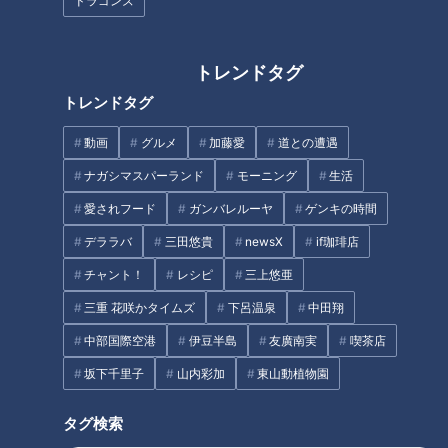
ドラゴンズ
ぼったくり被害を防ぐためには
どうすればいい？
新外国人タバちゃん、その明る
トレンドタグ
さがドラゴンズの救世主となる
トレンドタグ
か！
動画
グルメ
加藤愛
道との遭遇
タグ
ナガシマスパーランド
モーニング
生活
スポーツ
中日ドラゴンズ
落合英二
愛されフード
ガンバレルーヤ
ゲンキの時間
デララバ
三田悠貴
newsX
if珈琲店
チャント！
レシピ
三上悠亜
オススメ関連コンテンツ
三重 花咲かタイムズ
下呂温泉
中田翔
中部国際空港
伊豆半島
友廣南実
喫茶店
坂下千里子
山内彩加
東山動植物園
タグ検索