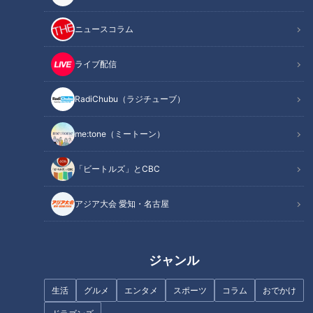
スーパーのポリ袋をスムーズに
ニュースコラム
開けるには？
ライブ配信
プロ野球開幕！与田ドラゴンズ
は厳しい順位予想を逆転できる
RadiChubu（ラジチューブ）
か？
me:tone（ミートーン）
「ビートルズ」とCBC
甲子園の二年生が逸材揃い！来
年のドラフト注目選手は？
アジア大会 愛知・名古屋
ジェネリック医薬品を取り巻く
新制度がスタート、患者の負担
どうなるの？
ジャンル
生活
グルメ
エンタメ
スポーツ
コラム
おでかけ