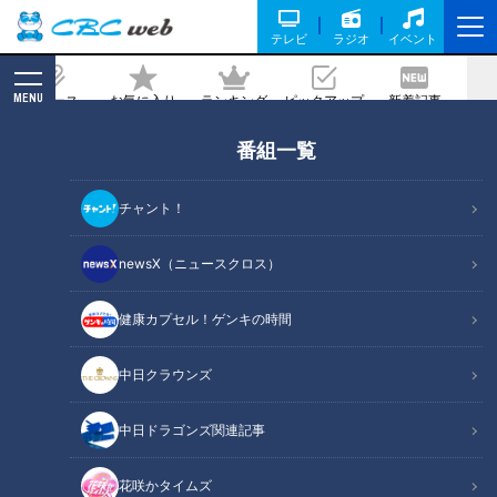
テレビ
ラジオ
イベント
MENU
ニュース
お気に入り
ランキング
ピックアップ
新着記事
CBC MAGAZINE
番組一覧
中日もサムスンも投手陣はボロボロ！ど
う立て直す？
チャント！
記事に戻る
newsX（ニュースクロス）
健康カプセル！ゲンキの時間
中日クラウンズ
中日ドラゴンズ関連記事
花咲かタイムズ