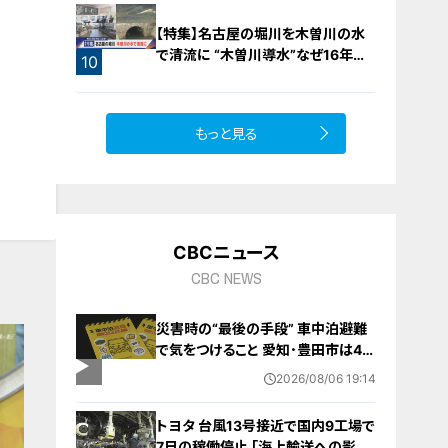
8
【特集】名古屋の堀川を木曽川の水
で清流に “木曽川導水”なぜ16年ぶ
10
り？【newsX】
もっと見る
CBCニュース
CBC NEWS
災害時の“最後の手段” 車中泊避難
で気をつけること 愛知･豊田市は4年
前からマニュアル作成 最悪の場合
2026/08/06 19:14
死に至る｢エコノミークラス症候群｣
にならないために
トヨタ 台風13号接近で国内9工場で
7日の稼働停止 ｢海上輸送への影響