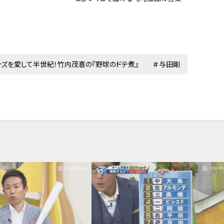
ンズを愛して半世紀！竹内茂喜の『野球のドテ煮』
与田剛