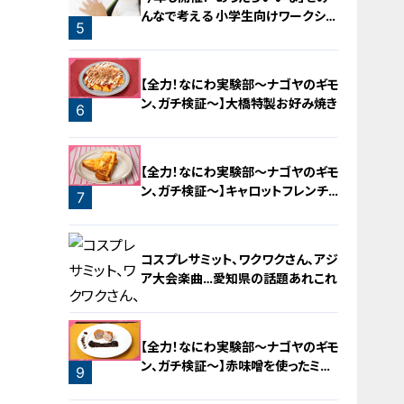
んなで考える 小学生向けワークショ
5
ップを大府市で開催
【全力！なにわ実験部～ナゴヤのギモ
ン、ガチ検証～】大橋特製お好み焼き
6
【全力！なにわ実験部～ナゴヤのギモ
ン、ガチ検証～】キャロットフレンチ
7
ロースト
コスプレサミット、ワクワクさん、アジ
ア大会楽曲…愛知県の話題あれこれ
【全力！なにわ実験部～ナゴヤのギモ
ン、ガチ検証～】赤味噌を使ったミル
9
フィーユ味噌トンカツ