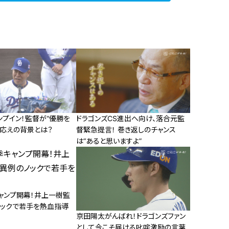
ンプイン！監督が“優勝を
ドラゴンズCS進出へ向け、落合元監
手応えの背景とは？
督緊急提言！ 巻き返しのチャンス
は“あると思いますよ”
ャンプ開幕！井上一樹監
ノックで若手を熱血指導
京田陽太がんばれ！ドラゴンズファン
として今こそ届ける叱咤激励の言葉