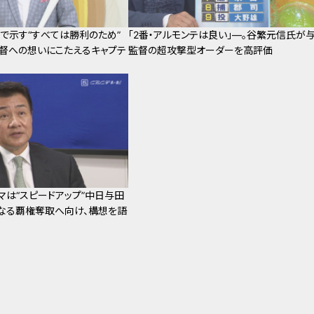
で示す“すべては勝利のため”
「2番・アルモンテは良い」―。谷繁元信氏が
督への想いにこたえるキャプテ
監督の超攻撃型オーダーを高評価
マは“スピードアップ”中日与田
となる覇権奪取へ向け、構想を語