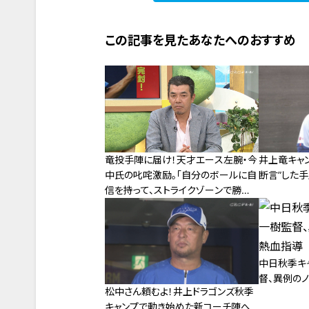
この記事を見たあなたへのおすすめ
竜投手陣に届け！天才エース左腕・今
井上竜キャ
中氏の叱咤激励。「自分のボールに自
断言”した
信を持って、ストライクゾーンで勝負
を」―
中日秋季キ
督、異例の
松中さん頼むよ！井上ドラゴンズ秋季
キャンプで動き始めた新コーチ陣へ