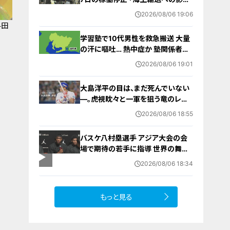
を踏まえ判断｣ 夏季連休明けの17日
2026/08/06 19:06
から再開予定
与田
学習塾で10代男性を救急搬送 大量
の汗に嘔吐… 熱中症か 塾関係者が
消防に通報 名古屋
2026/08/06 19:01
大島洋平の目は、まだ死んでいない
―。虎視眈々と一軍を狙う竜のレジ
ェンドが明かした現状とドラゴンズ
2026/08/06 18:55
への思い
バスケ八村塁選手 アジア大会の会
場で期待の若手に指導 世界の舞台
で戦うために… 愛知国際アリーナ
2026/08/06 18:34
もっと見る