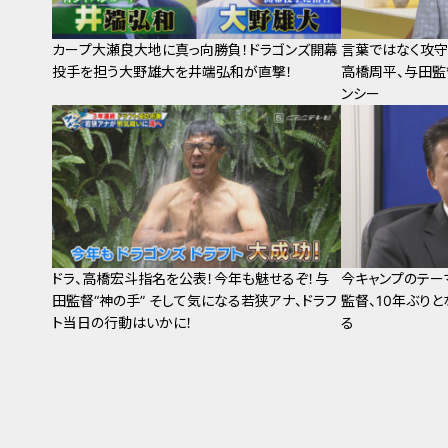
カープ大瀬良大地に真っ向勝負！ドラゴンズ開幕
言葉ではなく攻守
投手を担う大野雄大を井端弘和が直撃！
高橋周平、与田監
ンシー
ドラ、高橋宏斗指名を公表！今年も魅せるぞ！与
今キャンプのテー
田監督“神の手” そして気になる若狭アナ、ドラフ
監督、10年ぶり
ト当日の行動はいかに！
る