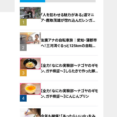
「人を狂わせる魅力がある」道マニ
ア・鹿取茂雄が惚れ込んだレンガの
1
橋梁とは？未公開の道3選
友廣アナの自転車旅｜愛知・蒲郡市
へ！三河湾ぐるっと125kmの自転車
2
旅！【チャント！特集】
【全力！なにわ実験部～ナゴヤのギモ
ン、ガチ検証～】しらたきで作った豚
3
バラミンチの油そば
【全力！なにわ実験部～ナゴヤのギモ
ン、ガチ検証～】にんじんプリン
4
今年も開催！「あったらいいな」をみ