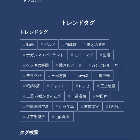
ドラゴンズ
いやぐらいの楽な気持ちでいこ
う」
沖縄キャンプへ行くファンへ。
トレンドタグ
中日OB・英智が選手に代わって
中田翔、投手の根尾、二遊間は
トレンドタグ
ひと言
誰？立浪ドラゴンズ春季キャン
プの注目はコレだ
動画
グルメ
加藤愛
道との遭遇
ナガシマスパーランド
モーニング
生活
タグ
ゲンキの時間
愛されフード
ガンバレルーヤ
中日ドラゴンズ
与田剛
加藤匠馬
小田幸平
デララバ
三田悠貴
newsX
町中華
if珈琲店
チャント！
レシピ
三上悠亜
三重 花咲かタイムズ
下呂温泉
中田翔
中部国際空港
伊豆半島
友廣南実
喫茶店
坂下千里子
山内彩加
タグ検索