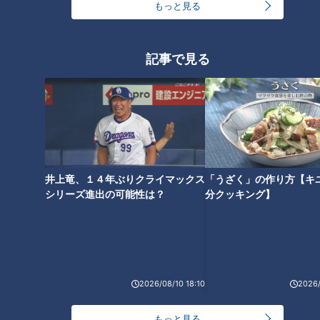
もっと見る
「心筋梗塞」生死の分かれ道は？…“夏の厳しい暑
さ”もきっかけに！発症前のキケンなサインと対処
3
法
1
記事で見る
友廣アナの自転車旅｜愛知・蒲郡市へ！三河湾ぐる
っと125kmの自転車旅！【チャント！特集】
4
2
本場アメリカの味に舌鼓！ボリューム満点グルメか
らレトロ史料館まで！愛知・東海市の感動スポット
5
3選
井上竜、１４年ぶりクライマックス
「うざく」の作り方【キ
シリーズ進出の可能性は？
分クッキング】
売り切れ続出？「ゆかり」の坂角総本舗がサブレを
発売
師匠は鶴瓶。笑福亭鉄瓶が語る弟子入りまでの苦難
2026/08/10 18:10
2026/
もっと見る