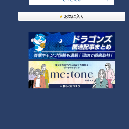
6
「人を狂わせる魅力がある」道マニア・鹿取茂雄が
惚れ込んだレンガの橋梁とは？未公開の道3選
8
お気に入り
7
NEW
岐阜で続く鉄道廃止、バスの代替にも問題が
「梅とツナのサラダそうめん」の作り方【キユーピ
ー３分クッキング】
10
9
もっと見る
CBCニュース
CBC NEWS
【トリプル台風】逆走台風15号（チャンフォン）は