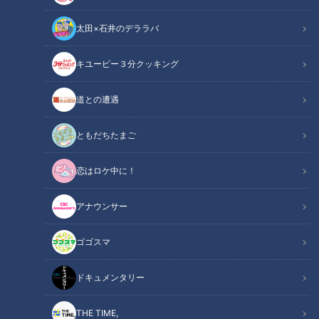
太田×石井のデララバ
キユーピー３分クッキング
連敗の夜、与田監督に呼ばれた加藤匠馬。小田幸平が伝える、桑田・清
道との遭遇
原から学んだ「捕手の心得」
ともだちたまご
この記事の画像
（全2枚）
恋はロケ中に！
アナウンサー
ゴゴスマ
記事に戻る
ドキュメンタリー
この記事を見たあなたへのおすすめ
THE TIME,