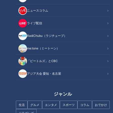
ニュースコラム
ライブ配信
RadiChubu（ラジチューブ）
ドラゴンズ与田監督の熱い言葉
ドラゴンズ突然のトレード通
の裏に溢れる親心 京田陽太・鈴
告。大島洋平が新天地へ向う仲
me:tone（ミートーン）
木博志が孝行息子になるには？
間と強く誓った約束。
「ビートルズ」とCBC
アジア大会 愛知・名古屋
ケガを乗り越え…！ボイメン辻
本、始球式への意気込み語る
ドラゴンズ元監督・山田久志さ
んが交流戦初優勝を目指す井上
ジャンル
竜を説く！悩める若きエース高
橋宏斗には金言「素っ裸になっ
生活
グルメ
エンタメ
スポーツ
コラム
おでかけ
て一回やり直しだ。打たれてい