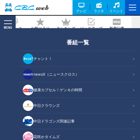
テレビ
ラジオ
イベント
MENU
ニュース
お気に入り
ランキング
ピックアップ
新着記事
CBC MAGAZINE
番組一覧
連敗の夜、与田監督に呼ばれた加藤匠
馬。小田幸平が伝える、桑田・清原から
チャント！
学んだ「捕手の心得」
newsX（ニュースクロス）
記事に戻る
健康カプセル！ゲンキの時間
中日クラウンズ
中日ドラゴンズ関連記事
花咲かタイムズ