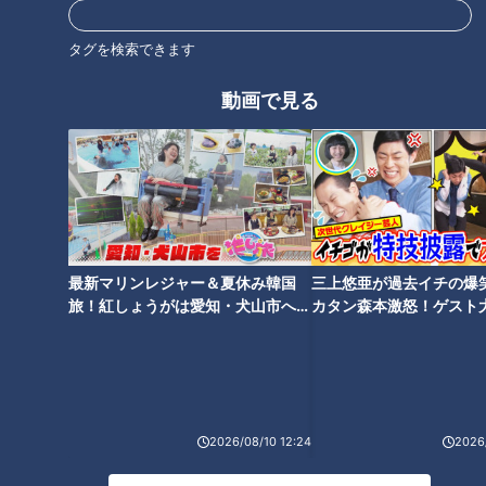
タグを検索できます
動画で見る
ランキング
RANKING
24時間
週間
月間
最新マリンレジャー＆夏休み韓国
三上悠亜が過去イチの爆
モーニング娘。‘26井上春華がハロメンで仲良くし
旅！紅しょうがは愛知・犬山市へ
カタン森本激怒！ゲスト
たいと思っている人は？
【花咲かタイムズ】
【ともだちたまご】
大学のサークルで増える？複数のスポーツを融合さ
せた「ピックルボール」
2026/08/10 12:24
2026/