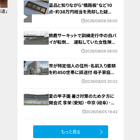
盗品と知りながら“橋銘板”など10
道」
点・約38万円相当を売却した疑
い… 無職の男（63）を逮捕 「知り
2026/08/06 06:00
ませんでした」と容疑否認
鈴鹿サーキットで訓練走行中の白バ
イが転倒… 運転していた女性隊員
（20代）が頭を打つなどして重傷
2026/08/06 06:00
白バイ歴は約4か月 今月末のイベ
ントに参加予定
市が特定個人の住所･名前入り書類
を約450世帯に誤送付 母子家庭が
医療助成費受ける更新手続きの“見
2026/08/05 20:02
本” 何らかの理由でマスキングでき
ず… 愛知・蒲郡市
夏の甲子園 暑さ対策のため夕方に
開会式 享栄（愛知）･中京（岐阜）･三
重（三重）の球児たちも晴れやかな表
2026/08/05 19:42
情で“聖地”の土踏む
もっと見る