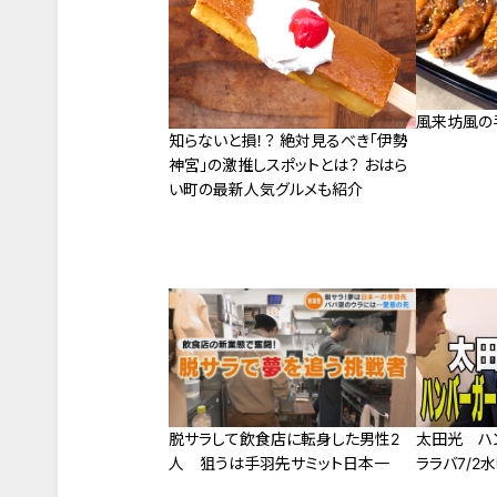
風来坊風の
知らないと損！？ 絶対見るべき「伊勢
神宮」の激推しスポットとは？ おはら
い町の最新人気グルメも紹介
脱サラして飲食店に転身した男性2
太田光 ハ
人 狙うは手羽先サミット日本一
ララバ7/2