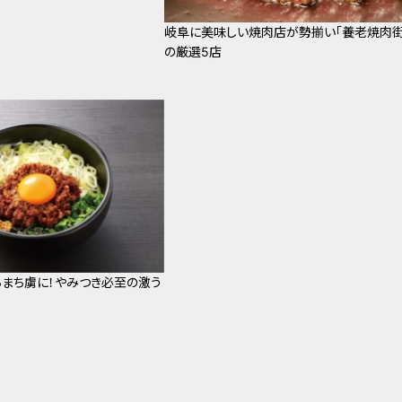
岐阜に美味しい焼肉店が勢揃い「養老焼肉街
の厳選5店
まち虜に！やみつき必至の激う