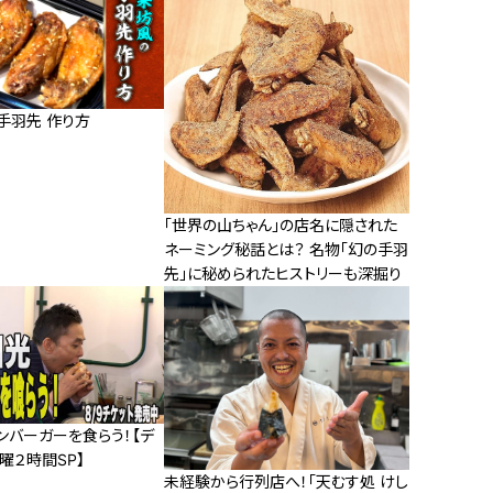
手羽先 作り方
「世界の山ちゃん」の店名に隠された
ネーミング秘話とは？ 名物「幻の手羽
先」に秘められたヒストリーも深掘り
ンバーガーを食らう！【デ
水曜２時間SP】
未経験から行列店へ！「天むす処 けし