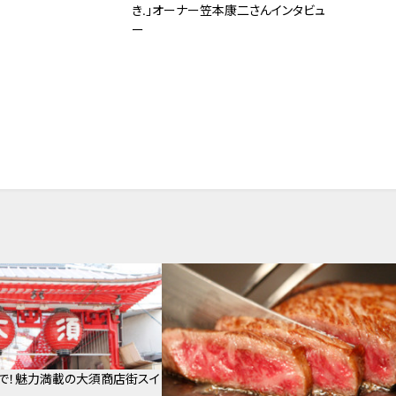
き.」オーナー笠本康二さんインタビュ
ー
で！魅力満載の大須商店街スイ