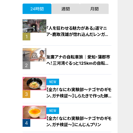
24時間
週間
月間
「人を狂わせる魅力がある」道マニ
ア・鹿取茂雄が惚れ込んだレンガの
1
橋梁とは？未公開の道3選
友廣アナの自転車旅｜愛知・蒲郡市
へ！三河湾ぐるっと125kmの自転車
2
旅！【チャント！特集】
NEW
【全力！なにわ実験部～ナゴヤのギモ
3
ン、ガチ検証～】しらたきで作った豚
バラミンチの油そば
NEW
【全力！なにわ実験部～ナゴヤのギモ
4
ン、ガチ検証～】にんじんプリン