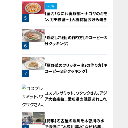
NEW
【全力！なにわ実験部～ナゴヤのギモ
5
ン、ガチ検証～】大橋特製お好み焼き
「鶏だし冷麺」の作り方【キユーピー３
分クッキング】
6
「夏野菜のフリッタータ」の作り方【キ
ユーピー３分クッキング】
7
コスプレサミット、ワクワクさん、アジ
ア大会楽曲…愛知県の話題あれこれ
【特集】名古屋の堀川を木曽川の水
で清流に “木曽川導水”なぜ16年ぶ