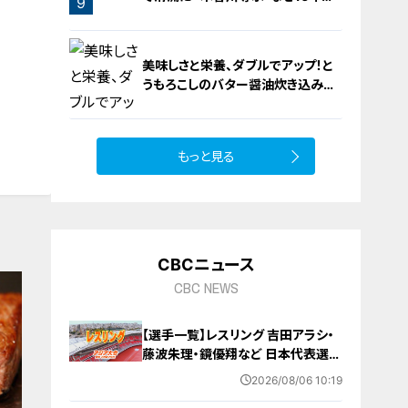
9
り？【newsX】
8
美味しさと栄養、ダブルでアップ！と
うもろこしのバター醤油炊き込みご
飯
もっと見る
10
CBCニュース
CBC NEWS
【選手一覧】レスリング 吉田アラシ・
藤波朱理・鏡優翔など 日本代表選手
【アジア大会 愛知･名古屋 2026】
2026/08/06 10:19