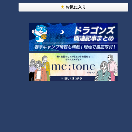
お気に入り
24時間
週間
月間
友廣アナの自転車旅｜愛知・蒲郡市へ！三河湾ぐる
っと125kmの自転車旅！【チャント！特集】
1
【全力！なにわ実験部～ナゴヤのギモン、ガチ検証
～】にんじんプリン
2
【全力！なにわ実験部～ナゴヤのギモン、ガチ検証
～】しらたきで作った豚バラミンチの油そば
3
【全力！なにわ実験部～ナゴヤのギモン、ガチ検証
～】キャロットフレンチロースト
4