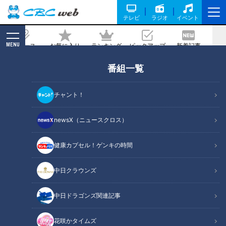
テレビ
ラジオ
イベント
MENU
ニュース
お気に入り
ランキング
ピックアップ
新着記事
CBC MAGAZINE
番組一覧
再び長崎県へ7時間の大移動！世界に認
められた「展海峰」の絶景とは？「し」
チャント！
で地名しりとり2度目の山口県下関市は
回避できるのか
newsX（ニュースクロス）
健康カプセル！ゲンキの時間
記事に戻る
中日クラウンズ
中日ドラゴンズ関連記事
花咲かタイムズ