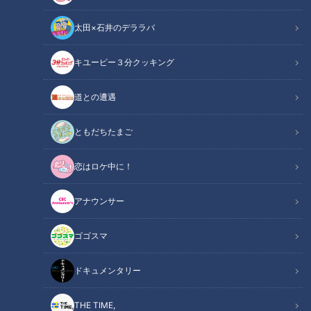
太田×石井のデララバ
キユーピー３分クッキング
道との遭遇
CBCテレビ『地名しりとり』
ともだちたまご
この記事の画像
（全6枚）
恋はロケ中に！
アナウンサー
ゴゴスマ
ドキュメンタリー
THE TIME,