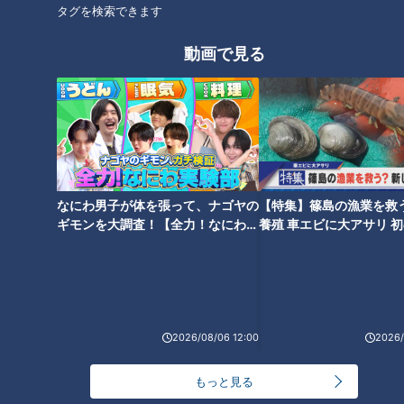
タグを検索できます
動画で見る
地名しりとり初の離島で大苦
念願の“東京ループ”から脱出す
戦！“神々の島”と呼ばれる「壱
るも「地名しりとり」81日目で
岐島」へ 無事に宿泊先は見つか
初の“離島”へ！？
るのか！？
なにわ男子が体を張って、ナゴヤの
【特集】篠島の漁業を救
ギモンを大調査！【全力！なにわ実
養殖 車エビに大アサリ 
験部～ナゴヤのギモン、ガチ検証
【newsX】
～】
500匹以上のクワガタムシ＆カ
地名しりとりでながつ呆然「感
ブトムシに大興奮！？地名しり
情がジェットコースター」 目指
とりで“東京ループ”回避なるか
すは東海3県 北海道出身のしり
2026/08/06 12:00
2026/
とり相手から「登別」を回避で
きるか？
もっと見る