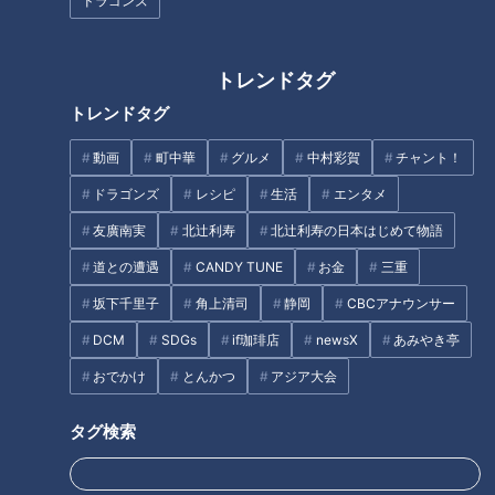
ドラゴンズ
海沿いキャンプ場で夏レジャー
熊野灘臨海公園の新施設！
トレンドタグ
トレンドタグ
動画
町中華
グルメ
中村彩賀
チャント！
ドラゴンズ
レシピ
生活
エンタメ
釣って、さばいて、釜飯まで！
話題になった名門ホテルや日本
三重・紀北町の「熊野灘臨海公
酒は今… 伊勢志摩サミットのレ
友廣南実
北辻利寿
北辻利寿の日本はじめて物語
園」で「産地直送」体験スポッ
ガシー“遺産”は？ 開催から10年
道との遭遇
CANDY TUNE
お金
三重
ト
三重･志摩市の賢島
タグ
坂下千里子
角上清司
静岡
CBCアナウンサー
DCM
SDGs
if珈琲店
newsX
あみやき亭
エンタメ
7ORDER
地名しりとり
長妻怜央
おでかけ
とんかつ
アジア大会
タグ検索
オススメ関連コンテンツ