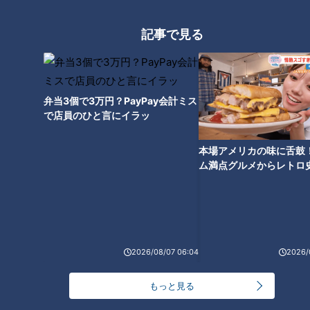
記事で見る
地名しりとりで大ピンチ！？し
りとり相手が見つからず5時間
経過 「ね」の地名で“九州ルー
プ”脱出なるか
弁当3個で3万円？PayPay会計ミス
で店員のひと言にイラッ
本場アメリカの味に舌鼓
ム満点グルメからレトロ
で！愛知・東海市の感動
選
2026/08/07 06:04
2026/
もっと見る
ランキング
RANKING