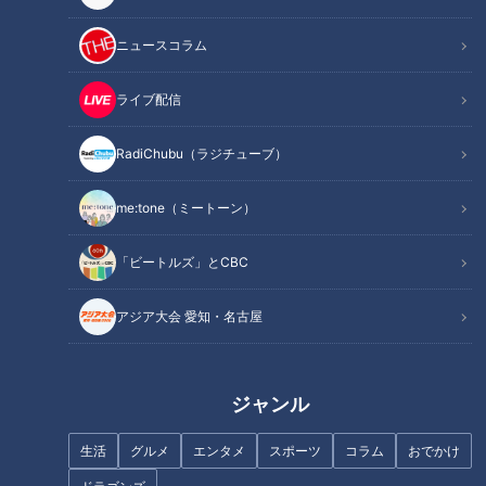
ニュースコラム
記事に戻る
ライブ配信
この記事を見たあなたへのおすすめ
RadiChubu（ラジチューブ）
me:tone（ミートーン）
まるでウォータースライダー！
「ビートルズ」とCBC
近鉄特急「ひのとり」展望席最
「味しみ春雨の中華サラダ」の
前列を初体験
作り方【キユーピー３分クッキ
アジア大会 愛知・名古屋
ング】
ジャンル
生活
グルメ
エンタメ
スポーツ
コラム
おでかけ
フランス人は菓子店「シャトレ
ーゼ」の店名に顔を赤らめる？