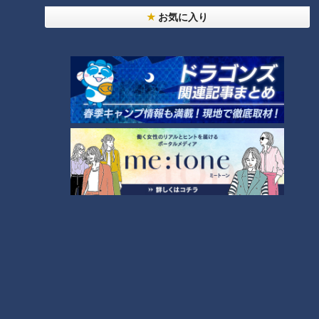
命の分かれ道は？「脳梗塞」から身を守る方法
8
お気に入り
「糖尿病」夏の食生活に注意！…血糖値スパイクが
起きているサインは？糖尿病の予防・改善法
9
助かった命を守るには？熊本地震、初の災害関連死
か
もっと見る
CBCニュース
10
CBC NEWS
【夏の甲子園】中京高校（岐阜）の選手一覧 7年ぶ
り8度目の出場 メンバー・出身中学・特徴は？高校
野球