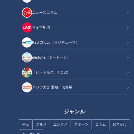
この記事を見たあなたへのおすすめ
ニュースコラム
ライブ配信
RadiChubu（ラジチューブ）
フランス人は菓子店「シャトレ
ーゼ」の店名に顔を赤らめる？
me:tone（ミートーン）
「奥琵琶湖パークウェイ」がで
きるまで孤立…“独自の法律”を
作った集落「菅浦」を深掘り
「ビートルズ」とCBC
アジア大会 愛知・名古屋
まるでウォータースライダー！
ジャンル
近鉄特急「ひのとり」展望席最
「糖尿病」夏の食生活に注
前列を初体験
意！…血糖値スパイクが起きて
生活
グルメ
エンタメ
スポーツ
コラム
おでかけ
いるサインは？糖尿病の予防・