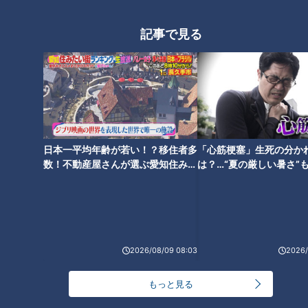
記事で見る
「すごい痩せましたね！」…世界一楽なスクワッ
ト！？ダイエットのスペシャリストに学ぶ「無理な
4
くやせる方法」
大学のサークルで増える？複数のスポーツを融合さ
せた「ピックルボール」
3
日本一平均年齢が若い！？移住者多
「心筋梗塞」生死の分か
数！不動産屋さんが選ぶ愛知住みた
は？…“夏の厳しい暑さ”
友廣アナの自転車旅｜愛知・蒲郡市へ！三河湾ぐる
い街ランキング1位は？
に！発症前のキケンなサ
っと125kmの自転車旅！【チャント！特集】
6
法
「人を狂わせる魅力がある」道マニア・鹿取茂雄が
惚れ込んだレンガの橋梁とは？未公開の道3選
2026/08/09 08:03
2026/
7
もっと見る
5
脱水で血液ドロドロ!?『夏の脳梗塞』…命を守る運