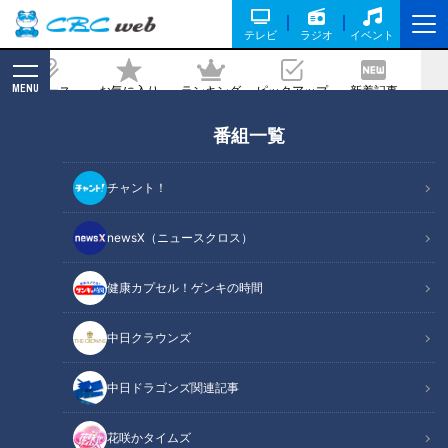
テレビ
ラジオ
イベント
MENU
ニュース
お気に入り
ランキング
ピックアップ
新着記事
CBC MAGAZINE
番組一覧
酪農女子の奮闘記！牛を愛してやまない
岐阜県北方町の農林高校の女子生徒たち
チャント！
にパンサー向井が出会った！
newsX（ニュースクロス）
記事に戻る
健康カプセル！ゲンキの時間
中日クラウンズ
中日ドラゴンズ関連記事
花咲かタイムズ