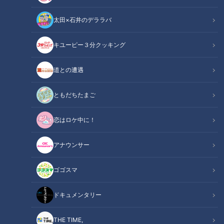
太田×石井のデララバ
キユーピー３分クッキング
道との遭遇
この記事の画像
（全6枚）
ともだちたまご
恋はロケ中に！
アナウンサー
ゴゴスマ
ドキュメンタリー
記事に戻る
THE TIME,