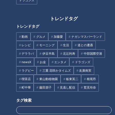
ドラゴンズ
改善法
トレンドタグ
純烈・酒井一圭が語る 新メンバ
辻本茂雄が語る、吉本新喜劇座
ー選考で重視するところ
長時代の苦労
トレンドタグ
タグ
動画
グルメ
加藤愛
ナガシマスパーランド
レシピ
モーニング
生活
道との遭遇
教育
パンサー
向井慧
デララバ
伊豆半島
北辻利寿
中部国際空港
newsX
お金
エンタメ
ドラゴンズ
ラグビー
三重 花咲かタイムズ
友廣南実
喫茶店
東山動植物園
板東英二
根尾昂
町中華
藤田朋子
見逃し配信
鷲見玲奈
タグ検索