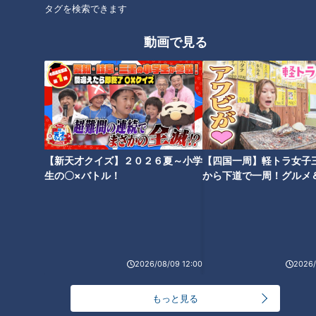
タグを検索できます
動画で見る
ランキング
RANKING
24時間
週間
月間
【新天才クイズ】２０２６夏～小学
【四国一周】軽トラ女子
NEW
生の〇×バトル！
から下道で一周！グルメ
「心筋梗塞」生死の分かれ道は？…“夏の厳しい暑
イブ⑳
1
さ”もきっかけに！発症前のキケンなサインと対処
法
「夏の脳梗塞」熱中症に似ている！？…生死の分か
れ道！経験者から学ぶ“発症時の身体の異変”
2
2026/08/09 12:00
2026/
もっと見る
ＣＢＣ小川実桜アナ、呪術廻戦展で痛感した「自分
に一番遠い職業」