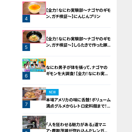
2
【全力！なにわ実験部～ナゴヤのギモ
ン、ガチ検証～】にんじんプリン
4
3
【全力！なにわ実験部～ナゴヤのギモ
ン、ガチ検証～】しらたきで作った豚
5
バラミンチの油そば
なにわ男子が体を張って、ナゴヤの
ギモンを大調査！【全力！なにわ実験
6
部～ナゴヤのギモン、ガチ検証～】
NEW
本場アメリカの味に舌鼓！ボリューム
7
満点グルメからレトロ史料館まで！
愛知・東海市の感動スポット3選
「人を狂わせる魅力がある」道マニ
ア・鹿取茂雄が惚れ込んだレンガの