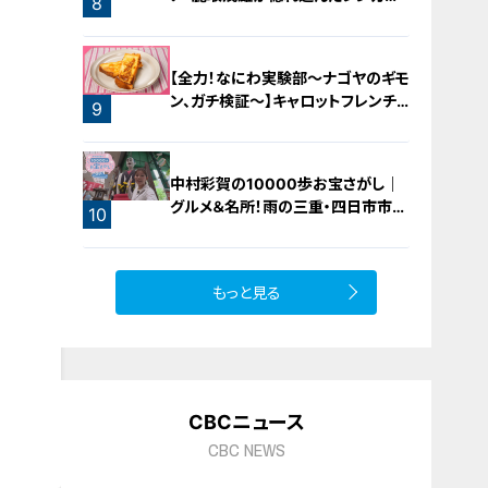
8
橋梁とは？未公開の道3選
【全力！なにわ実験部～ナゴヤのギモ
ン、ガチ検証～】キャロットフレンチ
9
ロースト
中村彩賀の10000歩お宝さがし｜
グルメ＆名所！雨の三重・四日市市で
10
お宝探し【チャント！特集】
もっと見る
CBCニュース
CBC NEWS