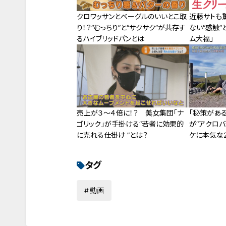
クロワッサンとベーグルのいいとこ取
近藤サトも
り！？“むっちり”と“サクサク”が共存す
ない“感触”
るハイブリッドパンとは
ム大福」
売上が３～４倍に！？ 美女集団「ナ
「秘策があ
ゴリック」が手掛ける“若者に効果的
が“アクロバ
に売れる仕掛け ”とは？
ケに本気な
タグ
動画