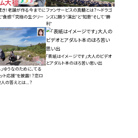
驚き！老舗が作る今までに
ファンサービスの真髄とは？～ドラゴ
と“食感”「究極の生クリー
ンズに願う“演出”と“知恵”そして“勝
利”
「表紙はイメージです」大人のビデオ
とアダルト本のほろ苦い思い出
る」ゆうなのために、てる
ット応援”を披露！？恋ロ
2人の答えとは…？