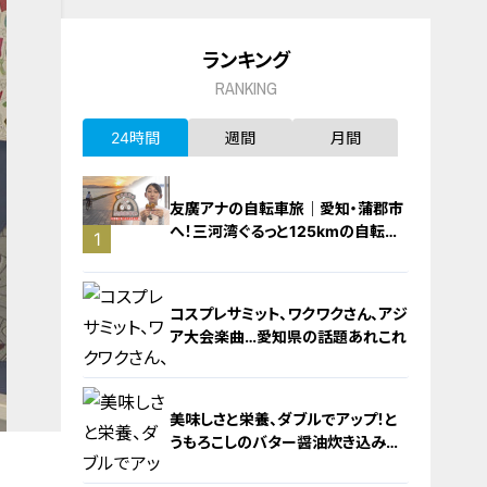
ランキング
RANKING
24時間
週間
月間
友廣アナの自転車旅｜愛知・蒲郡市
へ！三河湾ぐるっと125kmの自転車
1
旅！【チャント！特集】
コスプレサミット、ワクワクさん、アジ
ア大会楽曲…愛知県の話題あれこれ
美味しさと栄養、ダブルでアップ！と
うもろこしのバター醤油炊き込みご
飯