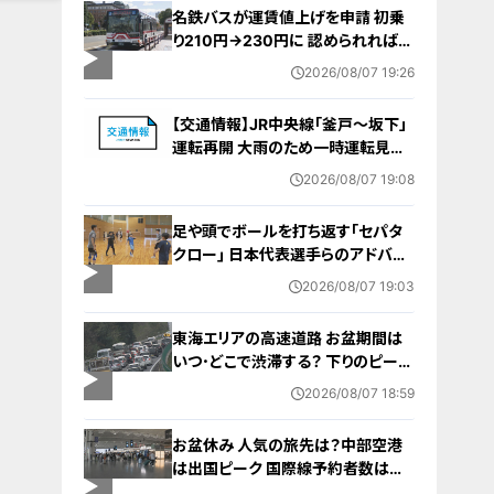
名鉄バスが運賃値上げを申請 初乗
り210円→230円に 認められれば
12月から全路線で平均1割程度の値
2026/08/07 19:26
上げへ 人件費増や燃料価格の高止
まりが理由
【交通情報】JR中央線「釜戸～坂下」
運転再開 大雨のため一時運転見合
わせ
2026/08/07 19:08
足や頭でボールを打ち返す｢セパタ
クロー｣ 日本代表選手らのアドバイ
ス受けて子どもたちが挑戦 愛知･北
2026/08/07 19:03
名古屋市【アジア大会 愛知･名古屋
2026】
東海エリアの高速道路 お盆期間は
いつ･どこで渋滞する？ 下りのピーク
は8月8日 回避するにはどうしたら？
2026/08/07 18:59
お盆休み 人気の旅先は？中部空港
は出国ピーク 国際線予約者数は去
年の8割程度に 日中関係悪化など