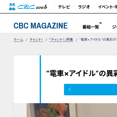
テレビ
ラジオ
イベント・
CBC MAGAZINE
番組一覧
ジ
ホーム
チャント！
「チャント！」特集
“電車×アイドル”の異彩が
“電車×アイドル”の異