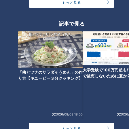
もっと見る
ランキング
記事で見る
RANKING
24時間
週間
月間
友廣アナの自転車旅｜愛知・蒲郡市へ！三河湾ぐる
っと125kmの自転車旅！【チャント！特集】
1
大学受験で100万円超も!
「梅とツナのサラダそうめん」の作
で後悔しないために夏か
り方【キユーピー３分クッキング】
大学のサークルで増える？複数のスポーツを融合さ
金の準備術とは
せた「ピックルボール」
「人を狂わせる魅力がある」道マニア・鹿取茂雄が
惚れ込んだレンガの橋梁とは？未公開の道3選
3
2026/08/08 18:00
2026/
もっと見る