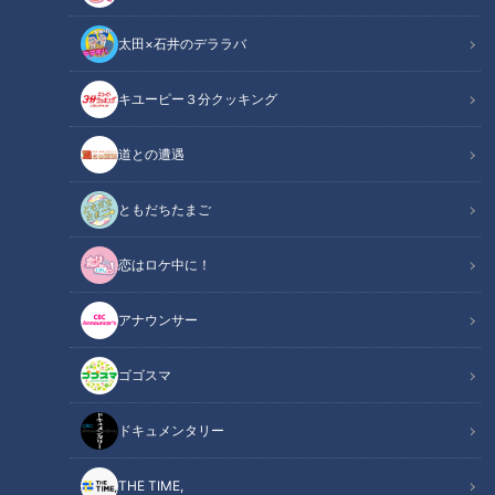
太田×石井のデララバ
キユーピー３分クッキング
道との遭遇
この記事の画像
（全17枚）
ともだちたまご
恋はロケ中に！
アナウンサー
ゴゴスマ
ドキュメンタリー
THE TIME,