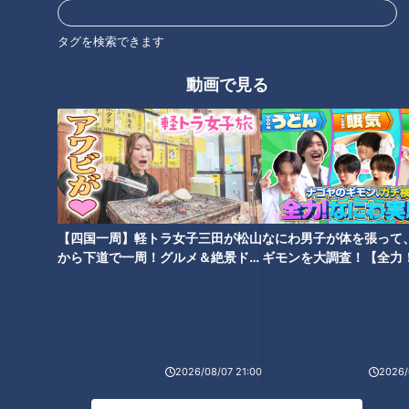
みえの輝く女子プロジェクト
岐阜市『聖マリア女学院』アー
チェリー部でマヂラブ、強さの
タグを検索できます
秘訣を探る！
タグ
動画で見る
教育
パンサー
向井慧
【四国一周】軽トラ女子三田が松山
なにわ男子が体を張って
から下道で一周！グルメ＆絶景ドラ
ギモンを大調査！【全力
イブ⑳
験部～ナゴヤのギモン、
～】
2026/08/07 21:00
2026/