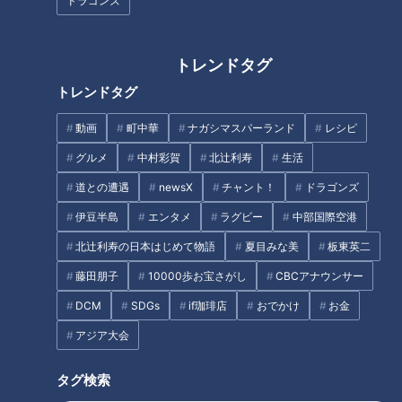
ドラゴンズ
サッカーだけじゃない！三重県
コロナ禍でも地域に「福」を…
『四日市中央工業高校』ウエイ
高校生が水族館のお土産開発！
トレンドタグ
トリフティング部でマヂラブ、
人気ご当地ラーメンとコラボ
トレンドタグ
超高校級・怪力兄弟に出会う！
「福”ブクロラーメン」
動画
町中華
ナガシマスパーランド
レシピ
グルメ
中村彩賀
北辻利寿
生活
道との遭遇
newsX
チャント！
ドラゴンズ
伊豆半島
エンタメ
ラグビー
中部国際空港
“林業甲子園”で優勝！ 連覇目指
25回も全国制覇！“海なし県”の
して奮闘！ 岐阜の林業を担う人
高校ヨット部でパンサー向井が
北辻利寿の日本はじめて物語
夏目みな美
板東英二
材を育成『加茂農林高校』森林
スリルと大変さを実体験！
藤田朋子
10000歩お宝さがし
CBCアナウンサー
科学科をマヂラブがリポート
DCM
SDGs
if珈琲店
おでかけ
お金
アジア大会
タグ検索
リモートワークで働きやすく！
放送翌日にインターハイ優勝！