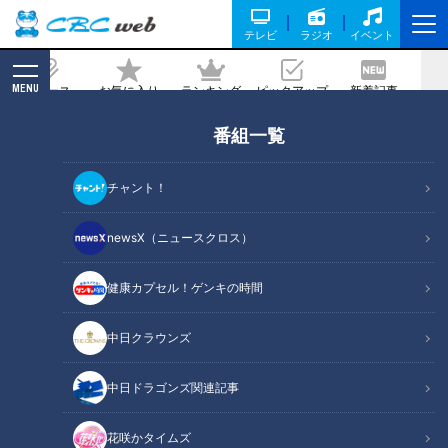
テレビ
ラジオ
イベント
MENU
ニュース
お気に入り
ランキング
ピックアップ
新着記事
CBC MAGAZINE
番組一覧
技能五輪全国大会 三重県代表も…『造園
技術』学ぶ高校生たち 庭造りで培われる
チャント！
チームワーク
newsX（ニュースクロス）
記事に戻る
健康カプセル！ゲンキの時間
中日クラウンズ
中日ドラゴンズ関連記事
花咲かタイムズ