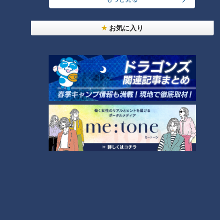
弁当3個で3万円？PayPay会計ミスで店員のひと言
にイラッ
お気に入り
2
美味しさと栄養、ダブルでアップ！とうもろこしの
バター醤油炊き込みご飯
しなびた「ナス」が復活する裏ワザとは？農家に聞
いた「ナス嫌いも食べられる」アイデアレシピを大
4
6
公開
都市伝説となった「柳橋駅」設置計画 リニアで脚
光を浴びた再検討の機運
7
5
『VIVANT』のロケ地になった東海地方の病院「爆
破しないで！」