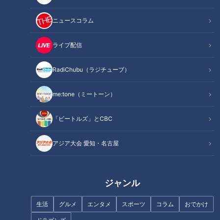
ニュースコラム
ライブ配信
RadiChubu（ラジチューブ）
me:tone（ミートーン）
「ビートルズ」とCBC
記事に戻る
アジア大会 愛知・名古屋
この記事を見たあなたへのおすすめ
ジャンル
生活
グルメ
エンタメ
スポーツ
コラム
おでかけ