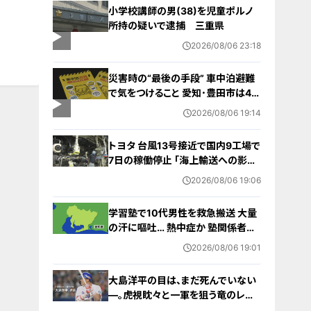
小学校講師の男(38)を児童ポルノ
所持の疑いで逮捕 三重県
2026/08/06 23:18
災害時の“最後の手段” 車中泊避難
で気をつけること 愛知･豊田市は4年
前からマニュアル作成 最悪の場合
2026/08/06 19:14
死に至る｢エコノミークラス症候群｣
にならないために
トヨタ 台風13号接近で国内9工場で
7日の稼働停止 ｢海上輸送への影響
を踏まえ判断｣ 夏季連休明けの17日
2026/08/06 19:06
から再開予定
学習塾で10代男性を救急搬送 大量
の汗に嘔吐… 熱中症か 塾関係者が
消防に通報 名古屋
2026/08/06 19:01
大島洋平の目は、まだ死んでいない
―。虎視眈々と一軍を狙う竜のレジ
ェンドが明かした現状とドラゴンズ