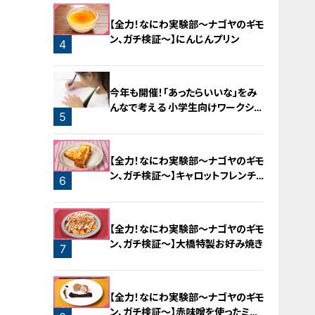
【全力！なにわ実験部～ナゴヤのギモ
ン、ガチ検証～】にんじんプリン
4
今年も開催！「あったらいいな」をみ
んなで考える 小学生向けワークショ
5
ップを大府市で開催
【全力！なにわ実験部～ナゴヤのギモ
ン、ガチ検証～】キャロットフレンチ
6
ロースト
【全力！なにわ実験部～ナゴヤのギモ
ン、ガチ検証～】大橋特製お好み焼き
7
【全力！なにわ実験部～ナゴヤのギモ
ン、ガチ検証～】赤味噌を使ったミル