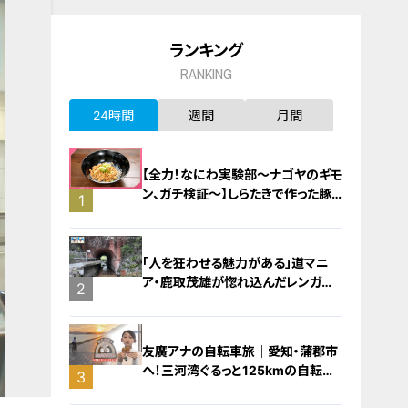
ランキング
RANKING
24時間
週間
月間
【全力！なにわ実験部～ナゴヤのギモ
ン、ガチ検証～】しらたきで作った豚
1
バラミンチの油そば
「人を狂わせる魅力がある」道マニ
ア・鹿取茂雄が惚れ込んだレンガの
2
橋梁とは？未公開の道3選
友廣アナの自転車旅｜愛知・蒲郡市
へ！三河湾ぐるっと125kmの自転車
3
旅！【チャント！特集】