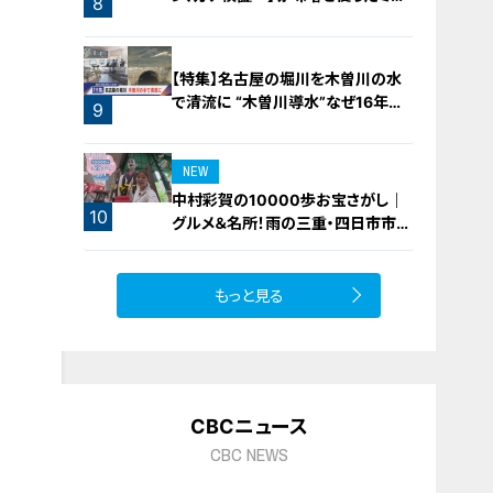
8
フィーユ味噌トンカツ
【特集】名古屋の堀川を木曽川の水
で清流に “木曽川導水”なぜ16年ぶ
9
り？【newsX】
NEW
中村彩賀の10000歩お宝さがし｜
10
グルメ＆名所！雨の三重・四日市市で
お宝探し【チャント！特集】
もっと見る
CBCニュース
CBC NEWS