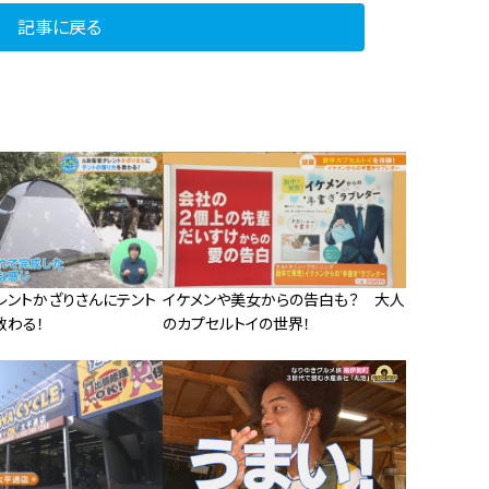
記事に戻る
レントかざりさんにテント
イケメンや美女からの告白も？ 大人
教わる！
のカプセルトイの世界！