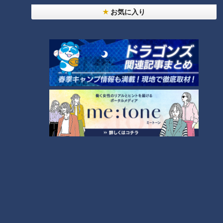
売り切れ続出？「ゆかり」の坂角総本舗がサブレを
お気に入り
発売
本場アメリカの味に舌鼓！ボリューム満点グルメか
らレトロ史料館まで！愛知・東海市の感動スポット
6
3選
4
5
「人を狂わせる魅力がある」道マニア・鹿取茂雄が
惚れ込んだレンガの橋梁とは？未公開の道3選
7
「梅とツナのサラダそうめん」の作り方【キユーピ
ー３分クッキング】
8
『VIVANT』のロケ地になった東海地方の病院「爆
破しないで！」