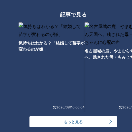
RANKING
24時間
週間
月間
記事で見る
モーニング娘。‘26井上春華がハロメンで仲良くし
たいと思っている人は？
気持ちはわかる？「結婚して苗字が
変わるのが嫌」
名古屋城の鹿、やまむら
へ。残された母・もみじ
友廣アナの自転車旅｜愛知・蒲郡市へ！三河湾ぐる
配の声
っと125kmの自転車旅！【チャント！特集】
2
「心筋梗塞」生死の分かれ道は？…“夏の厳しい暑
さ”もきっかけに！発症前のキケンなサインと対処
3
法
1
2026/08/10 06:04
2026/
大学のサークルで増える？複数のスポーツを融合さ
せた「ピックルボール」
もっと見る