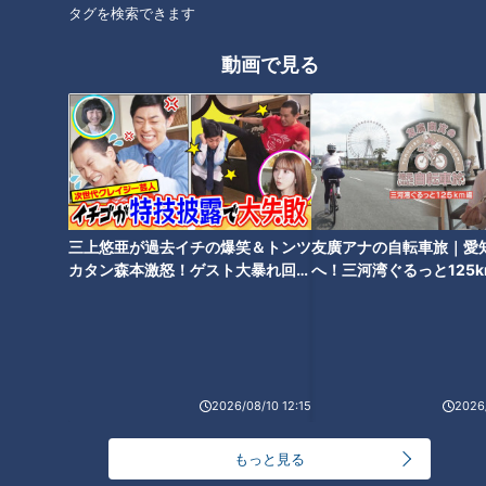
タグ
のか！？
タグを検索できます
グルメ
おでかけ
副島淳
動画で見る
三上悠亜が過去イチの爆笑＆トンツ
友廣アナの自転車旅｜愛
カタン森本激怒！ゲスト大暴れ回！
へ！三河湾ぐるっと125
【ともだちたまご】
車旅！【チャント！特集
2026/08/10 12:15
2026/
もっと見る
ランキング