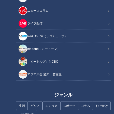
ニュースコラム
ライブ配信
RadiChubu（ラジチューブ）
me:tone（ミートーン）
記事に戻る
「ビートルズ」とCBC
この記事を見たあなたへのおすすめ
アジア大会 愛知・名古屋
ジャンル
生活
グルメ
エンタメ
スポーツ
コラム
おでかけ
一日遊べる「HASUパーク」が
名古屋“焼き餃子発祥”の店！元
愛知・愛西市にオープン！「え
プロ野球選手も夢中になる「夜