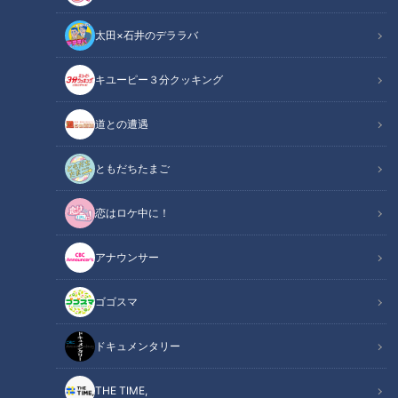
太田×石井のデララバ
キユーピー３分クッキング
道との遭遇
この記事の画像
（全16枚）
ともだちたまご
恋はロケ中に！
アナウンサー
ゴゴスマ
ドキュメンタリー
THE TIME,