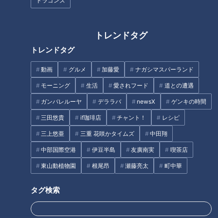
ドラゴンズ
びせんべいの里」が運営する産
来香」のパリパリ餃子の誕生秘
直も…無料スポットからスグ行
話とは？
ける最新“産直市場”とは
トレンドタグ
トレンドタグ
フランス人は菓子店「シャトレ
動画
グルメ
加藤愛
ナガシマスパーランド
ーゼ」の店名に顔を赤らめる？
価格高騰の中でもひつまぶし
モーニング
生活
愛されフード
道との遭遇
950円！うな丼720円！うなぎ
ガンバレルーヤ
デララバ
newsX
ゲンキの時間
の激安店をご紹介！
三田悠貴
if珈琲店
チャント！
レシピ
三上悠亜
三重 花咲かタイムズ
中田翔
中部国際空港
伊豆半島
友廣南実
喫茶店
東山動植物園
根尾昂
瀬藤亮太
町中華
「ミスを恐れず、ミスをしたら
【切り抜き】重盛アナが今年で
謝る」！先輩アナウンサーが放
CBCアナウンサーを卒業！？
タグ検索
送の失敗を大公開！迷実況“みや
#CBC #重盛アナ #卒業 #アナウ
べん”の言い間違いは当てられる
ンサー #みてちょてれび