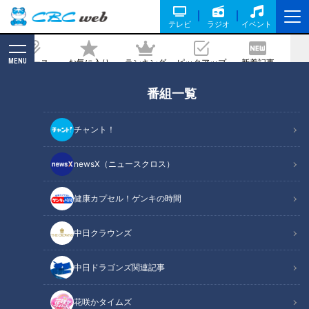
テレビ
ラジオ
イベント
MENU
ニュース
お気に入り
ランキング
ピックアップ
新着記事
CBC MAGAZINE
番組一覧
ホルモンカレーにカルビ、テールスー
プ…パワーみなぎる和牛グルメに大満
チャント！
足！愛知県愛西市の一番おいしいものを
探す旅
newsX（ニュースクロス）
健康カプセル！ゲンキの時間
記事に戻る
中日クラウンズ
中日ドラゴンズ関連記事
花咲かタイムズ