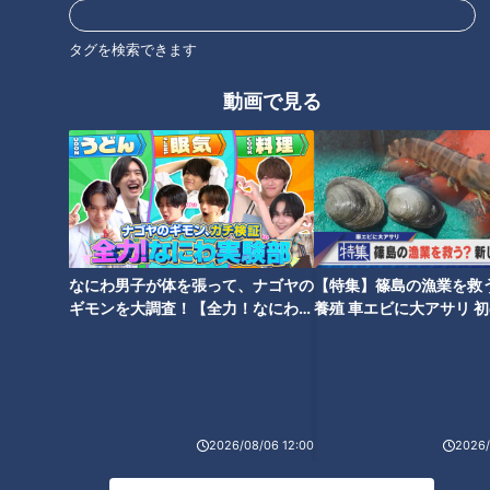
教育
パンサー
向井慧
タグを検索できます
動画で見る
なにわ男子が体を張って、ナゴヤの
【特集】篠島の漁業を救
ギモンを大調査！【全力！なにわ実
養殖 車エビに大アサリ 
験部～ナゴヤのギモン、ガチ検証
【newsX】
～】
ランキング
2026/08/06 12:00
2026/
RANKING