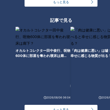
もっと見る
24時間
週間
月間
「人を狂わせる魅力がある」道マニア・鹿取茂雄が
記事で見る
惚れ込んだレンガの橋梁とは？未公開の道3選
1
NEW
【全力！なにわ実験部～ナゴヤのギモン、ガチ検証
2
～】しらたきで作った豚バラミンチの油そば
オカルトコレクター田中俊行、呪物
「肉は健康に悪い」は嘘
600体に部屋を奪われ寝床は廊
幸せに感じる物質が出る
下？
友廣アナの自転車旅｜愛知・蒲郡市へ！三河湾ぐる
っと125kmの自転車旅！【チャント！特集】
3
NEW
【全力！なにわ実験部～ナゴヤのギモン、ガチ検証
～】にんじんプリン
2026/08/06 06:04
2026/
4
コスプレサミット、ワクワクさん、アジア大会楽
もっと見る