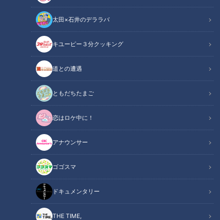
太田×石井のデララバ
キユーピー３分クッキング
道との遭遇
この記事の画像
（全15枚）
ともだちたまご
恋はロケ中に！
アナウンサー
ゴゴスマ
ドキュメンタリー
THE TIME,