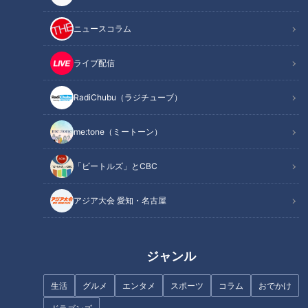
ニュースコラム
ライブ配信
RadiChubu（ラジチューブ）
記事に戻る
me:tone（ミートーン）
この記事を見たあなたへのおすすめ
「ビートルズ」とCBC
アジア大会 愛知・名古屋
ジャンル
『マヂ学校に向かいます』マヂ
【リアルな高校生活】フリップ
閉校！ 2年半で107校、マヂラ
芸上手に描くため美術科へ…夢
生活
グルメ
エンタメ
スポーツ
コラム
おでかけ
ブ訪問！ あの生徒たちは今？
は芸人“女子高生コンビ”にパン