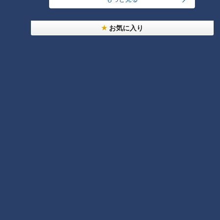
曲…愛知県の話題あれこれ
お気に入り
「夏野菜のフリッタータ」の作り方【キユーピー３
分クッキング】
6
NEW
【全力！なにわ実験部～ナゴヤのギモン、ガチ検証
～】大橋特製お好み焼き
5
7
NEW
【全力！なにわ実験部～ナゴヤのギモン、ガチ検証
～】キャロットフレンチロースト
8
NEW
【全力！なにわ実験部～ナゴヤのギモン、ガチ検証
～】赤味噌を使ったミルフィーユ味噌トンカツ
9