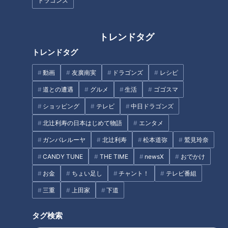
ドラゴンズ
サー向井が出会った！
トレンドタグ
トレンドタグ
卒業制作の真っただ中…色々独
卒業制作真っ只中！ マヂラブ
動画
友廣南実
ドラゴンズ
レシピ
特『高校美術科』 描けそうで描
が名古屋『東邦高校』美術科で
道との遭遇
グルメ
生活
ゴゴスマ
けない“天才の絵”のヒミツ
心の作品に触れる！ 村上はモ
デル体験、野田はデッサン挑
ショッピング
テレビ
中日ドラゴンズ
戦！
北辻利寿の日本はじめて物語
エンタメ
ガンバレルーヤ
北辻利寿
松本道弥
鷲見玲奈
CANDY TUNE
THE TIME
newsX
おでかけ
謎すぎる授業に、クラスの半分
皮膚の難病「魚鱗癬」と闘う少
お金
ちょい足し
チャント！
テレビ番組
がカップル！ マヂラブに贈る
年…○○博士に？～配信型ドキ
三重
上田家
下道
曲も登場した、三重・鈴鹿の高
ュメンタリー「ピエロと呼ばれ
校『吹奏楽コース』
た息子」第１３９話
タグ
タグ検索