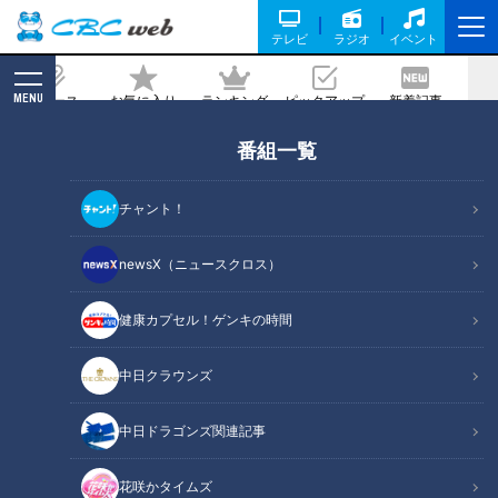
テレビ
ラジオ
イベント
MENU
ニュース
お気に入り
ランキング
ピックアップ
新着記事
CBC MAGAZINE
番組一覧
早朝と放課後にデッサン、片道2時間通
学の生徒も…「個性」と「こだわり」が
チャント！
強い東邦高校 美術科生徒の発想力
newsX（ニュースクロス）
記事に戻る
健康カプセル！ゲンキの時間
中日クラウンズ
中日ドラゴンズ関連記事
花咲かタイムズ