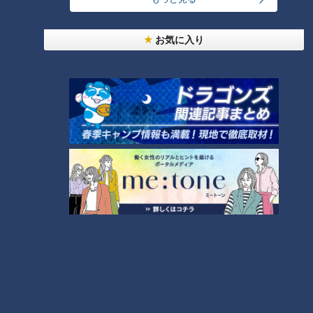
【四国一周】軽トラ女子三田が松山から下道で一
4
6
周！グルメ＆絶景ドライブ⑳
お気に入り
コスプレサミット、ワクワクさん、アジア大会楽
曲…愛知県の話題あれこれ
本場アメリカの味に舌鼓！ボリューム満点グルメか
らレトロ史料館まで！愛知・東海市の感動スポット
8
3選
【四国一周】軽トラ女子三田が松山から下道で一
周！グルメ＆絶景ドライブ⑨
9
7
オカルトコレクター田中俊行、呪物600体に部屋を
奪われ寝床は廊下？
もっと見る