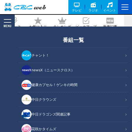
テレビ
ラジオ
イベント
MENU
ニュース
お気に入り
ランキング
ピックアップ
新着記事
CBC MAGAZINE
番組一覧
食べ歩いたハンバーグは1000種類以
上！ハンバーグマスターに教わる『本格
チャント！
レトルトハンバーグ』
newsX（ニュースクロス）
記事に戻る
健康カプセル！ゲンキの時間
中日クラウンズ
中日ドラゴンズ関連記事
花咲かタイムズ