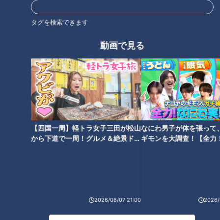
タグを検索できます
動画で見る
【四国一周】軽トラ女子三田が松山
なにわ男子が体を張って
から下道で一周！グルメ＆絶景ドラ
ギモンを大調査！【全力
イブ⑳
験部～ナゴヤのギモン、
ランキング
～】
RANKING
24時間
週間
月間
2026/08/07 21:00
2026/
友廣アナの自転車旅｜愛知・蒲郡市へ！三河湾ぐる