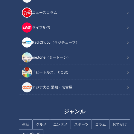
ニュースコラム
ライブ配信
RadiChubu（ラジチューブ）
記事に戻る
me:tone（ミートーン）
この記事を見たあなたへのおすすめ
「ビートルズ」とCBC
アジア大会 愛知・名古屋
ジャンル
カニ・寿司食べ放題！超BIGハ
年間2000種類以上のスイーツを
ンバーグ！！ランチで味わう
食べ歩くマスターが教える！今
生活
グルメ
エンタメ
スポーツ
コラム
おでかけ
『コスパ最強グルメ』
食べるべき『絶品ひんやり夏ス