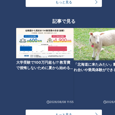
っと125kmの自転車旅！【チャント！特集】
もっと見る
1
大学のサークルで増える？複数のスポーツを融合さ
記事で見る
せた「ピックルボール」
美味しさと栄養、ダブルでアップ！とうもろこしの
バター醤油炊き込みご飯
大学受験で100万円超も!? 教育費
「北海道に来たみたい」
弁当3個で3万円？PayPay会計ミスで店員のひと言
で後悔しないために夏から始めるお
れ合いや乗馬体験ができ
にイラッ
金の準備術とは
ススメ！不動産屋さんが
とは
2
「人を狂わせる魅力がある」道マニア・鹿取茂雄が
惚れ込んだレンガの橋梁とは？未公開の道3選
5
3
2026/08/08 11:55
2026/
NEW
もっと見る