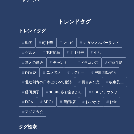
ドラゴンズ
イーツ』
トレンドタグ
トレンドタグ
1775年創業以来変わらない味!
大人気の学生筋肉料理人・だれ
動画
町中華
レシピ
ナガシマスパーランド
伊勢名物の絶品餅がいただける
ウマさんに教わる！おうちで簡
グルメ
中村彩賀
北辻利寿
生活
『へんばや商店』
単にできる「店の味再現レシ
ピ」
道との遭遇
チャント！
ドラゴンズ
伊豆半島
newsX
エンタメ
ラグビー
中部国際空港
北辻利寿の日本はじめて物語
夏目みな美
板東英二
藤田朋子
10000歩お宝さがし
CBCアナウンサー
インスタで大人気!シャトーブリ
話題の食べ歩きグルメに、卓球
DCM
SDGs
if珈琲店
おでかけ
お金
アンステーキコースがいただけ
王子との対決！ 『名古屋・大須
アジア大会
る『丸小』
商店街』の旅
タグ検索