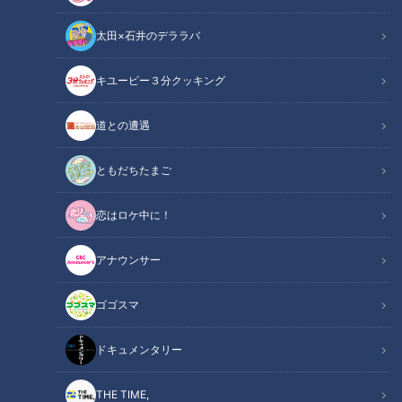
太田×石井のデララバ
キユーピー３分クッキング
道との遭遇
この記事の画像
（全15枚）
ともだちたまご
恋はロケ中に！
アナウンサー
ゴゴスマ
ドキュメンタリー
THE TIME,