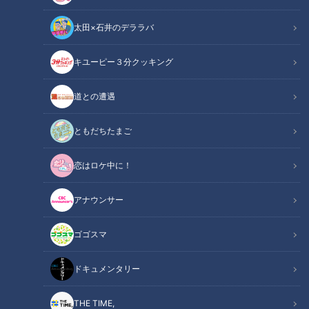
太田×石井のデララバ
キユーピー３分クッキング
道との遭遇
この記事の画像
（全15枚）
ともだちたまご
恋はロケ中に！
アナウンサー
ゴゴスマ
ドキュメンタリー
THE TIME,