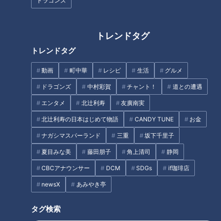
ドラゴンズ
イーツ』
トレンドタグ
トレンドタグ
1775年創業以来変わらない味!
大人気の学生筋肉料理人・だれ
動画
町中華
レシピ
生活
グルメ
伊勢名物の絶品餅がいただける
ウマさんに教わる！おうちで簡
ドラゴンズ
中村彩賀
チャント！
道との遭遇
『へんばや商店』
単にできる「店の味再現レシ
ピ」
エンタメ
北辻利寿
友廣南実
北辻利寿の日本はじめて物語
CANDY TUNE
お金
ナガシマスパーランド
三重
坂下千里子
夏目みな美
藤田朋子
角上清司
静岡
インスタで大人気!シャトーブリ
話題の食べ歩きグルメに、卓球
CBCアナウンサー
DCM
SDGs
if珈琲店
アンステーキコースがいただけ
王子との対決！ 『名古屋・大須
newsX
あみやき亭
る『丸小』
商店街』の旅
タグ検索