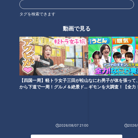
タグを検索できます
動画で見る
【四国一周】軽トラ女子三田が松山
なにわ男子が体を張って
から下道で一周！グルメ＆絶景ドラ
ギモンを大調査！【全力
イブ⑳
験部～ナゴヤのギモン、
ランキング
～】
RANKING
24時間
週間
月間
2026/08/07 21:00
2026/
友廣アナの自転車旅｜愛知・蒲郡市へ！三河湾ぐる