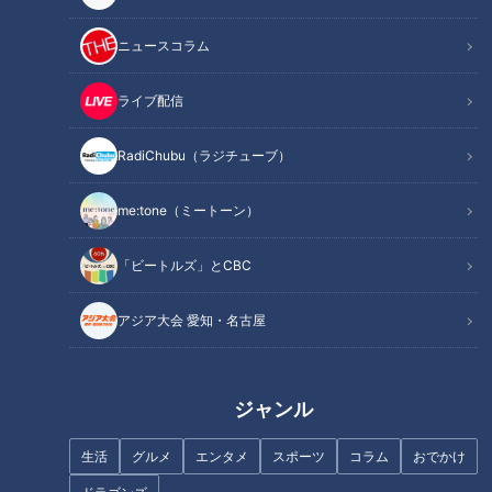
ニュースコラム
ライブ配信
RadiChubu（ラジチューブ）
記事に戻る
me:tone（ミートーン）
この記事を見たあなたへのおすすめ
「ビートルズ」とCBC
アジア大会 愛知・名古屋
ジャンル
カニ・寿司食べ放題！超BIGハ
年間2000種類以上のスイーツを
ンバーグ！！ランチで味わう
食べ歩くマスターが教える！今
生活
グルメ
エンタメ
スポーツ
コラム
おでかけ
『コスパ最強グルメ』
食べるべき『絶品ひんやり夏ス