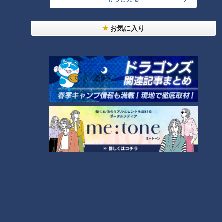
に一番遠い職業」
4
お気に入り
美味しさと栄養、ダブルでアップ！とうもろこしの
バター醤油炊き込みご飯
なにわ男子が体を張って、ナゴヤのギモンを大調
査！【全力！なにわ実験部～ナゴヤのギモン、ガチ
6
8
検証～】
【全力！なにわ実験部～ナゴヤのギモン、ガチ検証
～】キャロットフレンチロースト
9
7
NEW
本場アメリカの味に舌鼓！ボリューム満点グルメか
10
らレトロ史料館まで！愛知・東海市の感動スポット
3選
もっと見る