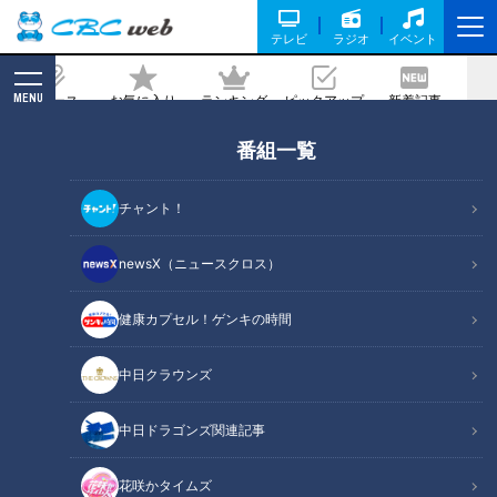
テレビ
ラジオ
イベント
MENU
ニュース
お気に入り
ランキング
ピックアップ
新着記事
CBC MAGAZINE
番組一覧
食べ歩いたハンバーグは1000種類以
上！ハンバーグマスターに教わる『本格
チャント！
レトルトハンバーグ』
newsX（ニュースクロス）
記事に戻る
健康カプセル！ゲンキの時間
中日クラウンズ
中日ドラゴンズ関連記事
花咲かタイムズ