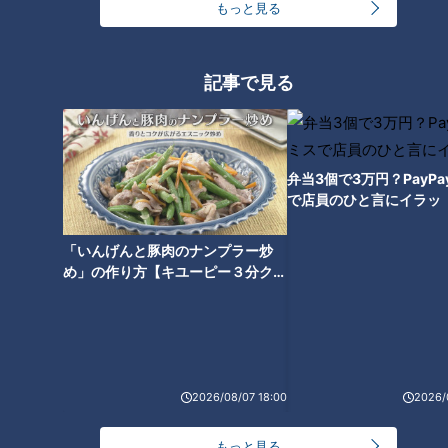
っと125kmの自転車旅！【チャント！特集】
もっと見る
1
【全力！なにわ実験部～ナゴヤのギモン、ガチ検証
記事で見る
～】しらたきで作った豚バラミンチの油そば
2
今年も開催！「あったらいいな」をみんなで考える
弁当3個で3万円？PayP
小学生向けワークショップを大府市で開催
3
で店員のひと言にイラッ
「いんげんと豚肉のナンプラー炒
コスプレサミット、ワクワクさん、アジア大会楽
め」の作り方【キユーピー３分クッ
曲…愛知県の話題あれこれ
キング】
【全力！なにわ実験部～ナゴヤのギモン、ガチ検証
～】にんじんプリン
5
2026/08/07 18:00
2026/
ＣＢＣ小川実桜アナ、呪術廻戦展で痛感した「自分
もっと見る