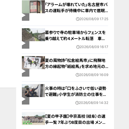
「アラームが壊れていた」名古屋市バ
スの運転手が待機中に車内で居眠
り 47分遅れで運行 金山～妙見
2026/08/09 17:25
町
墓参りで寺の駐車場からフェンスを
乗り越えて約４メートル転落 車に
乗っていた家族３人けが 岐阜・山
2026/08/09 16:17
県市
夏の風物詩「松倉絵馬市」に飛騨地
方の縁起物「紙絵馬」を求め地元の
人や観光客が訪れる 幸せが駆け込
2026/08/09 16:09
むように
火事の時は「口をふさいで低い姿勢
で避難」小学生が消防士の仕事を体
験 三重・津市
2026/08/09 14:32
【夏の甲子園】中京高校（岐阜）の選
手一覧 7年ぶり8度目の出場 メンバ
ー・出身中学・特徴は？高校野球