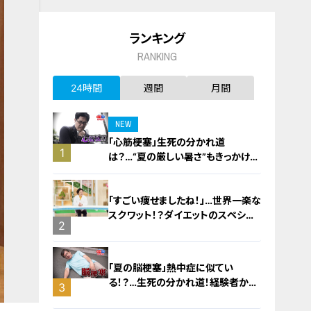
ランキング
RANKING
24時間
週間
月間
NEW
「心筋梗塞」生死の分かれ道
1
は？…“夏の厳しい暑さ”もきっかけ
に！発症前のキケンなサインと対処
法
「すごい痩せましたね！」…世界一楽な
スクワット！？ダイエットのスペシャ
2
リストに学ぶ「無理なくやせる方法」
「夏の脳梗塞」熱中症に似てい
る！？…生死の分かれ道！経験者から
3
学ぶ“発症時の身体の異変”