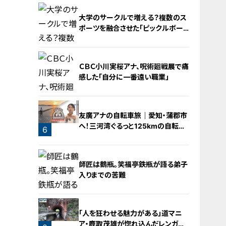
大学のサークルで増える？複数のス
ポーツを融合させた「ピックルボー
ル」
ＣＢＣ小川実桜アナ、呪術廻戦展で痛
感した「自分に一番遠い職業」
4
友廣アナの自転車旅｜愛知・蒲郡市
へ！三河湾ぐるっと125kmの自転車
6
旅！【チャント！特集】
5
師匠は鶴瓶。笑福亭鉄瓶が語る弟子
入りまでの苦難
「人を狂わせる魅力がある」道マニ
ア・鹿取茂雄が惚れ込んだレンガの