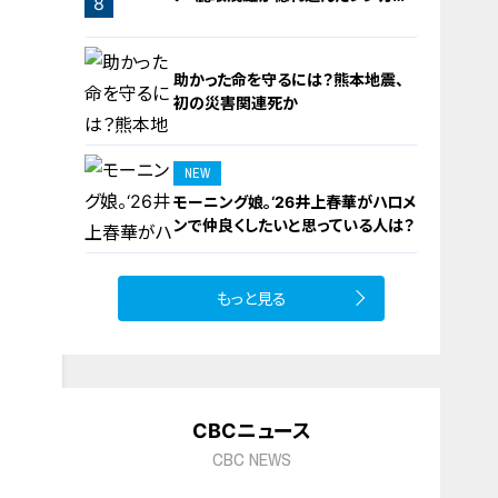
7
8
橋梁とは？未公開の道3選
助かった命を守るには？熊本地震、
初の災害関連死か
NEW
モーニング娘。‘26井上春華がハロメ
9
ンで仲良くしたいと思っている人は？
もっと見る
10
CBCニュース
CBC NEWS