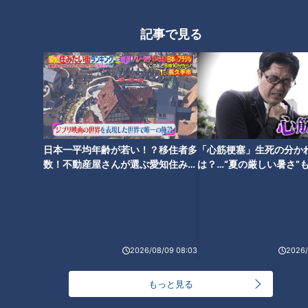
ランキング
記事で見る
RANKING
24時間
週間
月間
NEW
「心筋梗塞」生死の分かれ道は？…“夏の厳しい暑
1
さ”もきっかけに！発症前のキケンなサインと対処
日本一平均年齢が若い！？移住者多
「心筋梗塞」生死の分か
法
数！不動産屋さんが選ぶ愛知住みた
は？…“夏の厳しい暑さ”
NEW
い街ランキング1位は？
に！発症前のキケンなサ
モーニング娘。‘26井上春華がハロメンで仲良くし
法
たいと思っている人は？
大学のサークルで増える？複数のスポーツを融合さ
2026/08/09 08:03
2026/
せた「ピックルボール」
もっと見る
「すごい痩せましたね！」…世界一楽なスクワッ