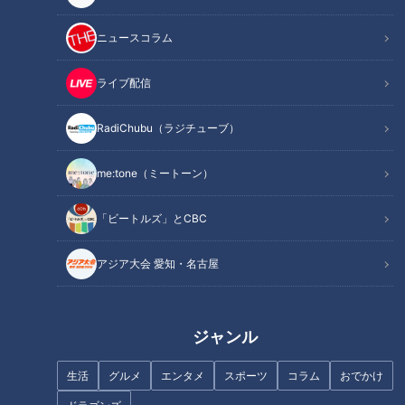
ニュースコラム
ライブ配信
RadiChubu（ラジチューブ）
me:tone（ミートーン）
「ビートルズ」とCBC
記事に戻る
アジア大会 愛知・名古屋
この記事を見たあなたへのおすすめ
ジャンル
生活
グルメ
エンタメ
スポーツ
コラム
おでかけ