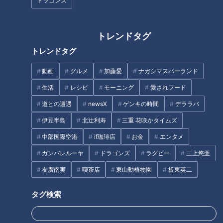
ドラゴンズ
LiSAさん初のセレモニアルピッ
本当に怖い！高齢者の貧血
チ！気になり始めた皆様へ贈る
トレンドタグ
「続・ドラゴンズ入門！」
トレンドタグ
動画
グルメ
加藤愛
ナガシマスパーランド
生活
レシピ
モーニング
愛されフード
「美人女優に似てる」と言われ
道との遭遇
newsX
ゲンキの時間
デララバ
たら？井戸端会議の仰天対処法
連日予約で満席！秘境のそば店
伊豆半島
北辻利寿
三重 花咲かタイムズ
の茶そば＆ケーキみたいなかき
氷！【愛されフード】
中部国際空港
if珈琲店
お金
エンタメ
ガンバレルーヤ
ドラゴンズ
ラグビー
三上悠亜
友廣南実
喫茶店
東山動植物園
板東英二
タグ検索
スープジャーにいきなり具材を
新緑を満喫できる“絶景ブラン