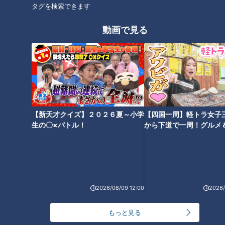
入れてはダメ！？スープジャー
コ”！？毎日クリスマス気分にな
タグを検索できます
の熱々をキープするコツとは
れるツリーハウスも…東海の最
新“絶景スポット”とは
動画で見る
タグ
グルメ
おでかけ
チャント！
棚橋弘至
【新天才クイズ】２０２６夏～小学
【四国一周】軽トラ女子
生の〇×バトル！
から下道で一周！グルメ
イブ⑳
2026/08/09 12:00
2026/
もっと見る