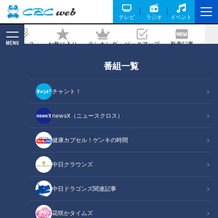
テレビ
ラジオ
イベント
MENU
ニュース
お気に入り
ランキング
ピックアップ
新着記事
CBC MAGAZINE
番組一覧
“巨大まねき猫”だけじゃなかった！ 大
きさがインスタ映えの○○○！ 人気プロ
チャント！
レスラー棚橋弘至が行く 陶器の街『愛知
県常滑市』の旅
newsX（ニュースクロス）
健康カプセル！ゲンキの時間
記事に戻る
中日クラウンズ
中日ドラゴンズ関連記事
花咲かタイムズ