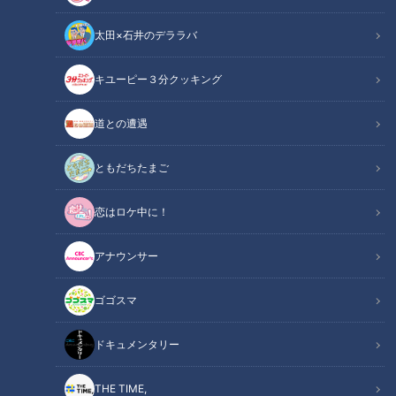
太田×石井のデララバ
キユーピー３分クッキング
道との遭遇
“巨大まねき猫”だけじゃなかった！ 大きさがインスタ映えの○○○！
人気プロレスラー棚橋弘至が行く 陶器の街『愛知県常滑市』の旅
ともだちたまご
この記事の画像
（全14枚）
恋はロケ中に！
アナウンサー
ゴゴスマ
ドキュメンタリー
THE TIME,