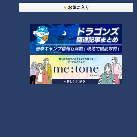
ト！？ダイエットのスペシャリストに学ぶ「無理な
お気に入り
4
くやせる方法」
2
「夏の脳梗塞」熱中症に似ている！？…生死の分か
れ道！経験者から学ぶ“発症時の身体の異変”
5
3
友廣アナの自転車旅｜愛知・蒲郡市へ！三河湾ぐる
っと125kmの自転車旅！【チャント！特集】
6
師匠は鶴瓶。笑福亭鉄瓶が語る弟子入りまでの苦難
ＣＢＣ小川実桜アナ、呪術廻戦展で痛感した「自分
に一番遠い職業」
7
今年も開催！「あったらいいな」をみんなで考える