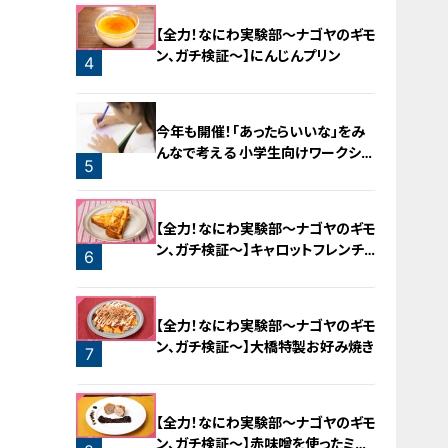
【全力！なにわ実験部～ナゴヤのギモ
ン、ガチ検証～】にんじんプリン
4
今年も開催！「あったらいいな」をみ
んなで考える 小学生向けワークショ
5
ップを大府市で開催
【全力！なにわ実験部～ナゴヤのギモ
ン、ガチ検証～】キャロットフレンチ
6
ロースト
【全力！なにわ実験部～ナゴヤのギモ
ン、ガチ検証～】大橋特製お好み焼き
7
【全力！なにわ実験部～ナゴヤのギモ
ン、ガチ検証～】赤味噌を使ったミル