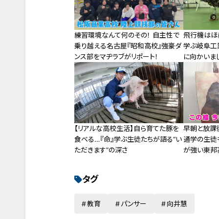
練習環境なんて何のその！ 自主性で
飛行機はほぼ
乗り越える名古屋『昭和高校』強豪ダ
学ぶ岐阜工
ンス部をマヂラブがリポート！
に向かいま
【リアルな高校生活】自ら育てた豚を
早朝と放課
食べる…『命』学ぶ生徒たちが語る“い
通学の生徒も
ただきます”の深さ
が強い東邦
力
タグ
教育
パンサー
向井慧