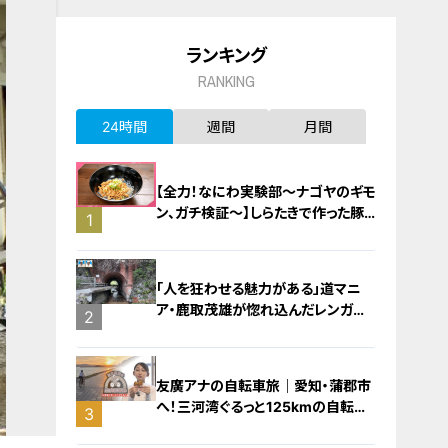
ランキング
RANKING
24時間
週間
月間
【全力！なにわ実験部～ナゴヤのギモ
ン、ガチ検証～】しらたきで作った豚
1
バラミンチの油そば
「人を狂わせる魅力がある」道マニ
ア・鹿取茂雄が惚れ込んだレンガの
2
橋梁とは？未公開の道3選
友廣アナの自転車旅｜愛知・蒲郡市
へ！三河湾ぐるっと125kmの自転車
3
旅！【チャント！特集】