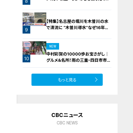
8
フィーユ味噌トンカツ
【特集】名古屋の堀川を木曽川の水
で清流に “木曽川導水”なぜ16年ぶ
9
り？【newsX】
NEW
中村彩賀の10000歩お宝さがし｜
10
グルメ＆名所！雨の三重・四日市市で
お宝探し【チャント！特集】
もっと見る
CBCニュース
CBC NEWS