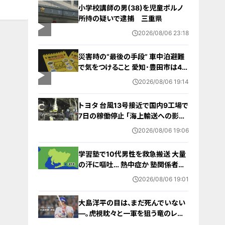
小学校講師の男(38)を児童ポルノ
所持の疑いで逮捕 三重県
2026/08/06 23:18
災害時の“最後の手段” 車中泊避難
で気をつけること 愛知･豊田市は4年
前からマニュアル作成 最悪の場合
2026/08/06 19:14
死に至る｢エコノミークラス症候群｣
にならないために
トヨタ 台風13号接近で国内9工場で
7日の稼働停止 ｢海上輸送への影響
を踏まえ判断｣ 夏季連休明けの17日
2026/08/06 19:06
から再開予定
学習塾で10代男性を救急搬送 大量
の汗に嘔吐… 熱中症か 塾関係者が
消防に通報 名古屋
2026/08/06 19:01
大島洋平の目は、まだ死んでいない
―。虎視眈々と一軍を狙う竜のレジ
ェンドが明かした現状とドラゴンズ