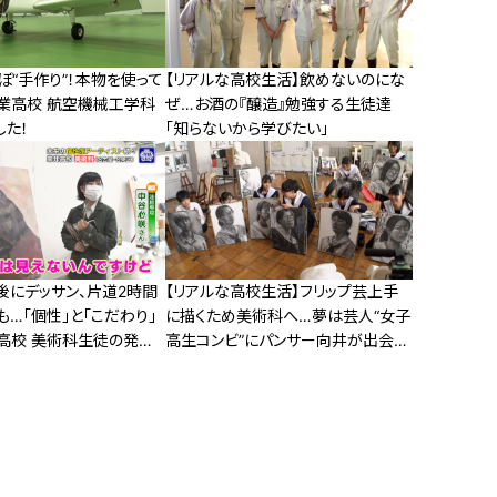
“手作り”！本物を使って
【リアルな高校生活】飲めないのにな
業高校 航空機械工学科
ぜ…お酒の『醸造』勉強する生徒達
した！
「知らないから学びたい」
後にデッサン、片道2時間
【リアルな高校生活】フリップ芸上手
…「個性」と「こだわり」
に描くため美術科へ…夢は芸人“女子
高校 美術科生徒の発想
高生コンビ”にパンサー向井が出会っ
た！